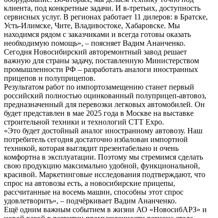
клиента, под конкретные задачи. И в-третьих, доступность
сервисных услуг. В регионах работает 11 дилеров: в Братске,
Усть-Илимске, Чите, Владивостоке, Хабаровске. Мы
находимся рядом с заказчиками и всегда готовы оказать
необходимую помощь», – поясняет Вадим Ананченко.
Сегодня Новосибирский авторемонтный завод решает
важную для страны задачу, поставленную Министерством
промышленности РФ – разработать аналоги иностранных
прицепов и полуприцепов.
Результатом работ по импортозамещению станет первый
российский полностью оцинкованный полуприцеп-автовоз,
предназначенный для перевозки легковых автомобилей. Он
будет представлен в мае 2025 года в Москве на выставке
строительной техники и технологий СТТ Expo.
«Это будет достойный аналог иностранному автовозу. Наш
потребитель сегодня достаточно избалован импортной
техникой, которая выглядит презентабельно и очень
комфортна в эксплуатации. Поэтому мы стремимся сделать
свою продукцию максимально удобной, функциональной,
красивой. Маркетинговые исследования подтверждают, что
спрос на автовозы есть, а новосибирские прицепы,
рассчитанные на восемь машин, способны этот спрос
удовлетворить», – подчёркивает Вадим Ананченко.
Ещё одним важным событием в жизни АО «НовосибАРЗ» и