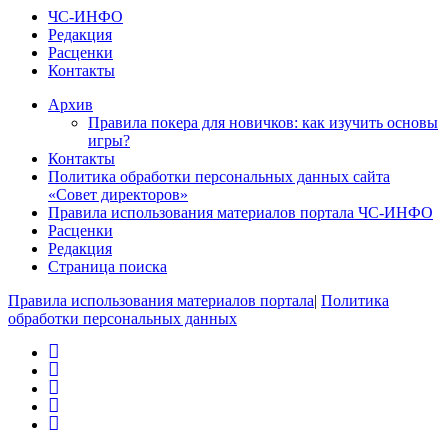
ЧС-ИНФО
Редакция
Расценки
Контакты
Архив
Правила покера для новичков: как изучить основы
игры?
Контакты
Политика обработки персональных данных сайта
«Совет директоров»
Правила использования материалов портала ЧС-ИНФО
Расценки
Редакция
Страница поиска
Правила использования материалов портала
|
Политика
обработки персональных данных
vk
ok
twitter
facebook
rss