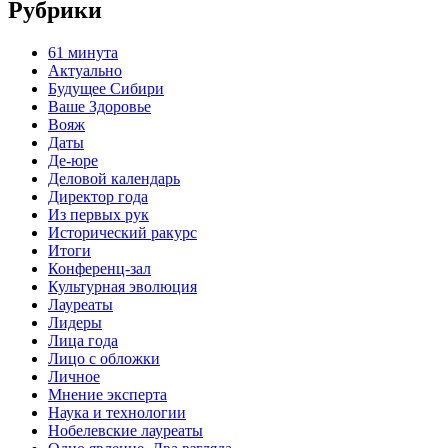
Рубрики
61 минута
Актуально
Будущее Сибири
Ваше Здоровье
Вояж
Даты
Де-юре
Деловой календарь
Директор года
Из первых рук
Исторический ракурс
Итоги
Конференц-зал
Культурная эволюция
Лауреаты
Лидеры
Лица года
Лицо с обложки
Личное
Мнение эксперта
Наука и технологии
Нобелевские лауреаты