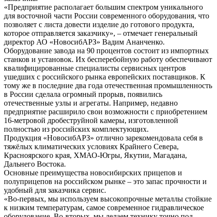
«Предприятие располагает большим спектром уникального
для восточной части России современного оборудования, что
позволяет с листа довести изделие до готового продукта,
которое отправляется заказчику», – отмечает генеральный
директор АО «НовосибАРЗ» Вадим Ананченко.
Оборудование завода на 90 процентов состоит из импортных
станков и установок. Их бесперебойную работу обеспечивают
квалифицированные специалисты сервисных центров
ушедших с российского рынка европейских поставщиков. К
тому же в последние два года отечественная промышленность
в России сделала огромный прорыв, появились
отечественные узлы и агрегаты. Например, недавно
предприятие расширило свои возможности с приобретением
16-метровой дробеструйной камеры, изготовленной
полностью из российских комплектующих.
Продукция «НовосибАРЗ» отлично зарекомендовала себя в
тяжёлых климатических условиях Крайнего Севера,
Красноярского края, ХМАО-Югры, Якутии, Магадана,
Дальнего Востока.
Основные преимущества новосибирских прицепов и
полуприцепов на российском рынке – это запас прочности и
удобный для заказчика сервис.
«Во-первых, мы используем высокопрочные металлы стойкие
к низким температурам, самое современное гидравлическое
оборудование. Во-вторых, мы делаем технику точно под