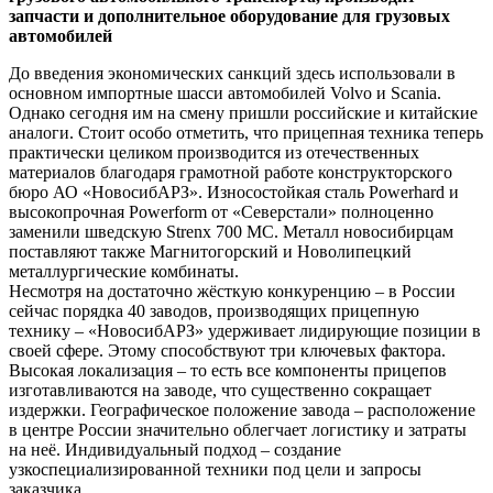
запчасти и дополнительное оборудование для грузовых
автомобилей
До введения экономических санкций здесь использовали в
основном импортные шасси автомобилей Volvo и Scania.
Однако сегодня им на смену пришли российские и китайские
аналоги. Стоит особо отметить, что прицепная техника теперь
практически целиком производится из отечественных
материалов благодаря грамотной работе конструкторского
бюро АО «НовосибАРЗ». Износостойкая сталь Powerhard и
высокопрочная Powerform от «Северстали» полноценно
заменили шведскую Strenx 700 MC. Металл новосибирцам
поставляют также Магнитогорский и Новолипецкий
металлургические комбинаты.
Несмотря на достаточно жёсткую конкуренцию – в России
сейчас порядка 40 заводов, производящих прицепную
технику – «НовосибАРЗ» удерживает лидирующие позиции в
своей сфере. Этому способствуют три ключевых фактора.
Высокая локализация – то есть все компоненты прицепов
изготавливаются на заводе, что существенно сокращает
издержки. Географическое положение завода – расположение
в центре России значительно облегчает логистику и затраты
на неё. Индивидуальный подход – создание
узкоспециализированной техники под цели и запросы
заказчика.