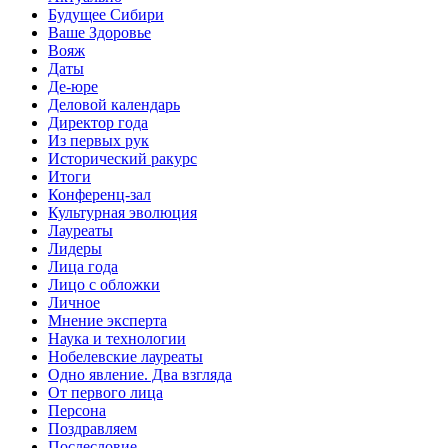
Будущее Сибири
Ваше Здоровье
Вояж
Даты
Де-юре
Деловой календарь
Директор года
Из первых рук
Исторический ракурс
Итоги
Конференц-зал
Культурная эволюция
Лауреаты
Лидеры
Лица года
Лицо с обложки
Личное
Мнение эксперта
Наука и технологии
Нобелевские лауреаты
Одно явление. Два взгляда
От первого лица
Персона
Поздравляем
Послесловие