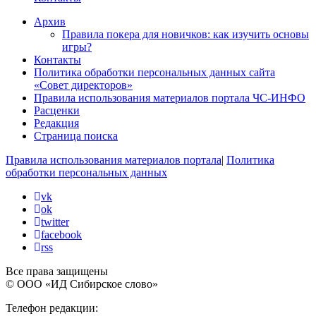
Архив
Правила покера для новичков: как изучить основы
игры?
Контакты
Политика обработки персональных данных сайта
«Совет директоров»
Правила использования материалов портала ЧС-ИНФО
Расценки
Редакция
Страница поиска
Правила использования материалов портала
|
Политика
обработки персональных данных
vk
ok
twitter
facebook
rss
Все права защищены
© ООО «ИД Сибирское слово»
Телефон редакции: