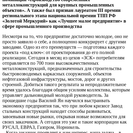
металлоконструкций для крупных промышленных
объектов». А также был признан лауреатом III премии
регионального этапа национальной премии ТПП РФ
«Золотой Меркурий» как «Лучшее малое предприятие» в
сфере промышленного производства
Несмотря на то, что предприятие достаточно молодое, оно не
просто заявило о себе, а полноценно конкурирует с другими
заводами. Одно из его преимуществ — подготовка каждого
проекта «под ключ»: от проектирования до его полной
реализации. Сегодня в месяц из цехов «ЗСК» потребителям
отправляется по 700 тонн высококачественных
металлоконструкций, предназначенных для строительства
быстровозводимых каркасных сооружений, объектов
нефтегазовой инфраструктуры, мостов, дорог и других
строений. Добиться такого результата за непродолжительное
время удалось благодаря общим усилиям коллектива, которым
управляет дальновидный молодой руководитель. За
прошедшие годы Василий Ян научился выстраивать
экономику предприятия так, что при любом кризисе Завод
стальных конструкций находит способы развиваться,
завоевывая новые рынки, открывая новые возможности для
своих заказчиков. А сегодня это уже и такие корпорации как
РУСАЛ, ЕВРАЗ, Газпром, Норникель.
– Когда заказчик проявляет к нам интерес, наша задача – в