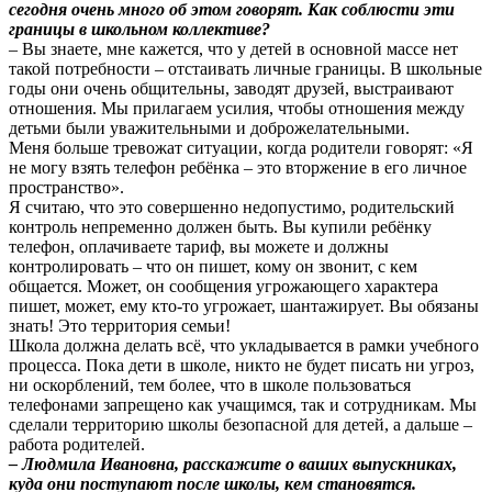
сегодня очень много об этом говорят. Как соблюсти эти
границы в школьном коллективе?
– Вы знаете, мне кажется, что у детей в основной массе нет
такой потребности – отстаивать личные границы. В школьные
годы они очень общительны, заводят друзей, выстраивают
отношения. Мы прилагаем усилия, чтобы отношения между
детьми были уважительными и доброжелательными.
Меня больше тревожат ситуации, когда родители говорят: «Я
не могу взять телефон ребёнка – это вторжение в его личное
пространство».
Я считаю, что это совершенно недопустимо, родительский
контроль непременно должен быть. Вы купили ребёнку
телефон, оплачиваете тариф, вы можете и должны
контролировать – что он пишет, кому он звонит, с кем
общается. Может, он сообщения угрожающего характера
пишет, может, ему кто-то угрожает, шантажирует. Вы обязаны
знать! Это территория семьи!
Школа должна делать всё, что укладывается в рамки учебного
процесса. Пока дети в школе, никто не будет писать ни угроз,
ни оскорблений, тем более, что в школе пользоваться
телефонами запрещено как учащимся, так и сотрудникам. Мы
сделали территорию школы безопасной для детей, а дальше –
работа родителей.
– Людмила Ивановна, расскажите о ваших выпускниках,
куда они поступают после школы, кем становятся.