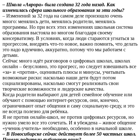
– Школа «Аврора» была создана 32 года назад. Как
изменилась сфера школьного образования за эти годы?
– Изменений за 32 года на самом деле произошло очень
много: менялись дети, менялись родители, менялись
программы. Но при всех этих изменениях школьная система
образования выстояла во многом благодаря своему
консерватизму. В условиях, когда люди стараются угнаться за
прогрессом, внедрять что-то новое, важно помнить, что делать
это надо вдумчиво, аккуратно, потому что мы работаем с
детьми.
Сейчас много идёт разговоров о цифровых школах, школах
онлайн – безусловно, это прогресс, но следует взвешивать все
«за» и «против», оценивать плюсы и минусы, учитывать
возможные риски: насколько наши дети будут потом
социализированы, насколько смогут реализовать свои
творческие возможности и лидерские качества.
Когда родители выбирают для детей семейное обучение или
обучают с помощью интернет-ресурсов, они, конечно,
ограничивают опыт общения и саму социальную среду, и это
не всегда полезно для ребёнка.
Я не против онлайн-школ, не против цифровых ресурсов, но
нужно умело все это сочетать. И я убеждена – живое общение
«ученик-учитель» необходимо, особенно в начальной школе.
– В Новосибирске сейчас действует более 50 частных школ.
Почему родители выбирают вашу?