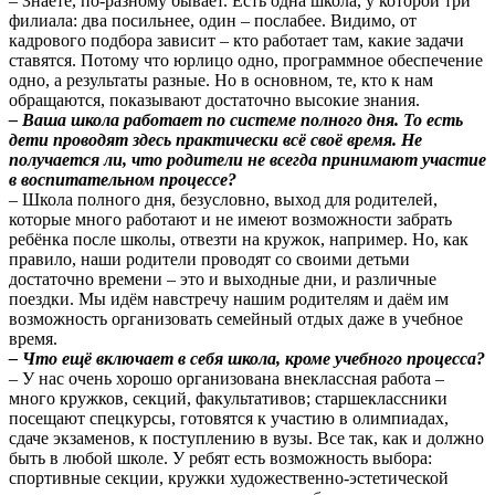
– Знаете, по-разному бывает. Есть одна школа, у которой три
филиала: два посильнее, один – послабее. Видимо, от
кадрового подбора зависит – кто работает там, какие задачи
ставятся. Потому что юрлицо одно, программное обеспечение
одно, а результаты разные. Но в основном, те, кто к нам
обращаются, показывают достаточно высокие знания.
– Ваша школа работает по системе полного дня. То есть
дети проводят здесь практически всё своё время. Не
получается ли, что родители не всегда принимают участие
в воспитательном процессе?
– Школа полного дня, безусловно, выход для родителей,
которые много работают и не имеют возможности забрать
ребёнка после школы, отвезти на кружок, например. Но, как
правило, наши родители проводят со своими детьми
достаточно времени – это и выходные дни, и различные
поездки. Мы идём навстречу нашим родителям и даём им
возможность организовать семейный отдых даже в учебное
время.
– Что ещё включает в себя школа, кроме учебного процесса?
– У нас очень хорошо организована внеклассная работа –
много кружков, секций, факультативов; старшеклассники
посещают спецкурсы, готовятся к участию в олимпиадах,
сдаче экзаменов, к поступлению в вузы. Все так, как и должно
быть в любой школе. У ребят есть возможность выбора:
спортивные секции, кружки художественно-эстетической