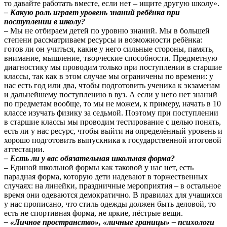
то давайте работать вместе, если нет – ищите другую школу».
– Какую роль играет уровень знаний ребёнка при
поступлении в школу?
– Мы не отбираем детей по уровню знаний. Мы в большей
степени рассматриваем ресурсы и возможности ребёнка:
готов ли он учиться, какие у него сильные стороны, память,
внимание, мышление, творческие способности. Предметную
диагностику мы проводим только при поступлении в старшие
классы, так как в этом случае мы ограничены по времени: у
нас есть год или два, чтобы подготовить ученика к экзаменам
и дальнейшему поступлению в вуз. А если у него нет знаний
по предметам вообще, то мы не можем, к примеру, начать в 10
классе изучать физику за седьмой. Поэтому при поступлении
в старшие классы мы проводим тестирование с целью понять,
есть ли у нас ресурс, чтобы выйти на определённый уровень и
хорошо подготовить выпускника к государственной итоговой
аттестации.
– Есть ли у вас обязательная школьная форма?
– Единой школьной формы как таковой у нас нет, есть
парадная форма, которую дети надевают в торжественных
случаях: на линейки, праздничные мероприятия – в остальное
время они одеваются демократично. В правилах для учащихся
у нас прописано, что стиль одежды должен быть деловой, то
есть не спортивная форма, не яркие, пёстрые вещи.
– «Личное пространство», «личные границы» – психологи