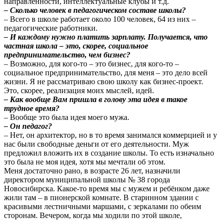
направленности, интеллектуальные клубы и т.д.
– Сколько человек в педагогическом составе школы?
– Всего в школе работает около 100 человек, 64 из них –
педагогические работники.
– И каждому нужно платить зарплату. Получается, что
частная школа – это, скорее, социальное
предпринимательство, чем бизнес?
– Возможно, для кого-то – это бизнес, для кого-то –
социальное предпринимательство, для меня – это дело всей
жизни. Я не рассматриваю свою школу как бизнес-проект.
Это, скорее, реализация моих мыслей, идей.
– Как вообще Вам пришла в голову эта идея в такое
трудное время?
– Вообще это была идея моего мужа.
– Он педагог?
– Нет, он архитектор, но в то время занимался коммерцией и у
нас были свободные деньги от его деятельности. Муж
предложил вложить их в создание школы. То есть изначально
это была не моя идея, хотя мы мечтали об этом.
Меня достаточно рано, в возрасте 26 лет, назначили
директором муниципальной школы № 38 города
Новосибирска. Какое-то время мы с мужем и ребёнком даже
жили там – в пионерской комнате. В старинном здании с
красивыми лестничными маршами, с зеркалами по обеим
сторонам. Вечером, когда мы ходили по этой школе,