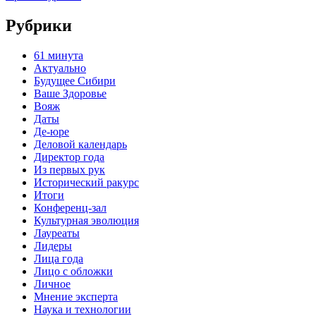
Рубрики
61 минута
Актуально
Будущее Сибири
Ваше Здоровье
Вояж
Даты
Де-юре
Деловой календарь
Директор года
Из первых рук
Исторический ракурс
Итоги
Конференц-зал
Культурная эволюция
Лауреаты
Лидеры
Лица года
Лицо с обложки
Личное
Мнение эксперта
Наука и технологии