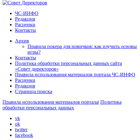
ЧС-ИНФО
Редакция
Расценки
Контакты
Архив
Правила покера для новичков: как изучить основы
игры?
Контакты
Политика обработки персональных данных сайта
«Совет директоров»
Правила использования материалов портала ЧС-ИНФО
Расценки
Редакция
Страница поиска
Правила использования материалов портала
|
Политика
обработки персональных данных
vk
ok
twitter
facebook