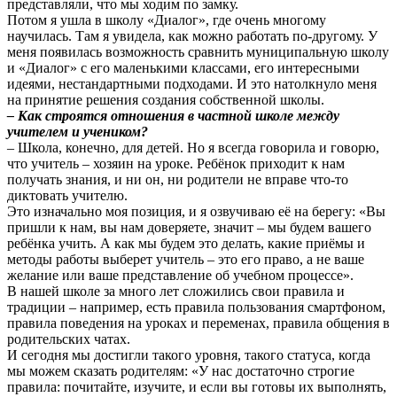
представляли, что мы ходим по замку.
Потом я ушла в школу «Диалог», где очень многому
научилась. Там я увидела, как можно работать по-другому. У
меня появилась возможность сравнить муниципальную школу
и «Диалог» с его маленькими классами, его интересными
идеями, нестандартными подходами. И это натолкнуло меня
на принятие решения создания собственной школы.
– Как строятся отношения в частной школе между
учителем и учеником?
– Школа, конечно, для детей. Но я всегда говорила и говорю,
что учитель – хозяин на уроке. Ребёнок приходит к нам
получать знания, и ни он, ни родители не вправе что-то
диктовать учителю.
Это изначально моя позиция, и я озвучиваю её на берегу: «Вы
пришли к нам, вы нам доверяете, значит – мы будем вашего
ребёнка учить. А как мы будем это делать, какие приёмы и
методы работы выберет учитель – это его право, а не ваше
желание или ваше представление об учебном процессе».
В нашей школе за много лет сложились свои правила и
традиции – например, есть правила пользования смартфоном,
правила поведения на уроках и переменах, правила общения в
родительских чатах.
И сегодня мы достигли такого уровня, такого статуса, когда
мы можем сказать родителям: «У нас достаточно строгие
правила: почитайте, изучите, и если вы готовы их выполнять,