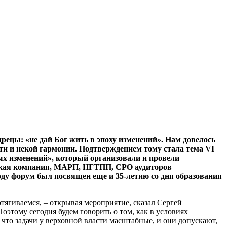
рецы: «не дай Бог жить в эпоху изменений». Нам довелось
ти и некой гармонии. Подтверждением тому стала тема VI
ых изменений», который организовали и провели
ская компания, МАРП, НГТПП, СРО аудиторов
ду форум был посвящен еще и 35-летию со дня образования
дотягиваемся, – открывая мероприятие, сказал Сергей
этому сегодня будем говорить о том, как в условиях
что задачи у верховной власти масштабные, и они допускают,