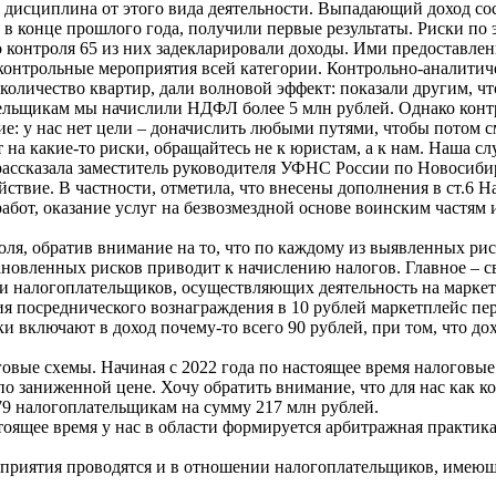
ая дисциплина от этого вида деятельности. Выпадающий доход со
и в конце прошлого года, получили первые результаты. Риски п
 контроля 65 из них задекларировали доходы. Ими предоставлен
 контрольные мероприятия всей категории. Контрольно-аналити
оличество квартир, дали волновой эффект: показали другим, что
ательщикам мы начислили НДФЛ более 5 млн рублей. Однако конт
: у нас нет цели – доначислить любыми путями, чтобы потом см
 на какие-то риски, обращайтесь не к юристам, а к нам. Наша сл
рассказала заместитель руководителя УФНС России по Новосиби
твие. В частности, отметила, что внесены дополнения в ст.6 На
бот, оказание услуг на безвозмездной основе воинским частям 
я, обратив внимание на то, что по каждому из выявленных рис
ановленных рисков приводит к начислению налогов. Главное – с
и налогоплательщиков, осуществляющих деятельность на маркет
ия посреднического вознаграждения в 10 рублей маркетплейс пе
включают в доход почему-то всего 90 рублей, при том, что дохо
овые схемы. Начиная с 2022 года по настоящее время налоговые
по заниженной цене. Хочу обратить внимание, что для нас как к
79 налогоплательщикам на сумму 217 млн рублей.
тоящее время у нас в области формируется арбитражная практика
приятия проводятся и в отношении налогоплательщиков, имеющ