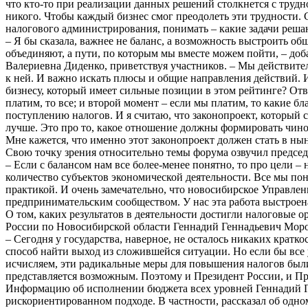
что кто-то при реализации данных решений столкнется с трудн
никого. Чтобы каждый бизнес смог преодолеть эти трудности. 
налогового администрирования, понимать – какие задачи решают
– Я бы сказала, важнее не баланс, а возможность выстроить об
объединяют, а пути, по которым мы вместе можем пойти, – до
Валериевна Диденко, приветствуя участников. – Мы действител
к ней. И важно искать плюсы и общие направления действий. И
бизнесу, который имеет сильные позиции в этом рейтинге? Отве
платим, то все; и второй момент – если мы платим, то какие б
поступлению налогов. И я считаю, что законопроект, который 
лучше. Это про то, какое отношение должны формировать чинов
Мне кажется, что именно этот законопроект должен стать в 
Свою точку зрения относительно темы форума озвучил предс
– Если с балансом нам все более-менее понятно, то про цели 
количество субъектов экономической деятельности. Все мы по
практикой. И очень замечательно, что новосибирское Управле
предпринимательским сообществом. У нас эта работа выстроен
О том, каких результатов в деятельности достигли налоговые
России по Новосибирской области Геннадий Геннадьевич Моро
– Сегодня у государства, наверное, не осталось никаких крат
способ найти выход из сложившейся ситуации. Но если бы все
исчисляем, эти радикальные меры для повышения налогов был
представляется возможным. Поэтому и Президент России, и Пр
Информацию об исполнении бюджета всех уровней Геннадий Ге
рискориентированном подходе. В частности, рассказал об одн