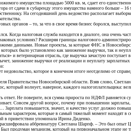
жимого имущества площадью 5000 кв. м, сдает его единственном
ора от сдачи в субаренду этого имущества намного больше – 16 
бственнику. На сегодняшний день ведомство располагает выборко
ательства.
овых органов – то, за что в свое время бизнес боролся, выступ
ся. Когда налоговая служба находится в диалоге, она очень ча
аковых условиях? Расширяя границы налогового администрирова
ожими данными. Новые проекты, за которые ФНС в Новосибирско
 которых было установлено как занижение выручки, так и неупл
ься» и ветеринарная отрасль, где выручка зачастую поступает в
чет, занижение выручки от реализации и неуплату зарплатных н
а:
недовольство, которое в конечном итоге неотделимо от справед
еля Правительства Новосибирской области. Взяв слово, Светла
прос, который волнует, наверное, каждого налогоплательщика: в
ть ответ. Не поверите, вся сумма прироста по НДФЛ равняется 
яхивает. Совсем другой вопрос, почему при повышении зарплаты
… Зарплата повышается, значит, и качество услуг должно повыш
льным характером, которые в самый тяжелый момент находят в с
ый в приветствии упоминала Ирина Диденко.
– расшифровала аббревиатуру Светлана Шарпф. – Это был опыт Ц
 Был продуман механизм, который на первоначальном этапе не т