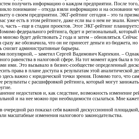
стем получить информацию о каждом предприятии. После того, 
никло понимание – откуда взяли информацию и на основании чег
ету о своем предприятии. ЭКГ-рейтинг сегодня – это та призма, 
 уже есть в этом рейтинге, даже если вы о нем не знали. Конеч
го, часть – еще в стадии проектов. Этот ЭКГ-рейтинг планирует
 Помимо федерального рейтинга, будет и региональный, который
 минэко будет действовать 2 года и затем – обновляться. Сейча
 сразу же обозначила, что он не принесет деньги из бюджета, но 
ть снизит административные барьеры.
емя популярной, – заметил Сергей Вадимович Карпекин. – Однак
го равенства в налоговой сфере. На тот момент идея была в том
 нами ими. Это вызывало в бизнес-сообществе определенный диск
ить права в плане доступа к результатам этой аналитической дея
Что здесь важно с юридической точки зрения. Помимо того, что с
 ее результаты с расшифровкой рейтинга, который могут занижат
угие.
ранение недостатков и, как следствие, возможность изменение р
льной и на нее можно при необходимости ссылаться. Мне кажется
в очередной раз показал себя важной дискуссионной площадкой,
али масштабные изменения налогового законодательства.