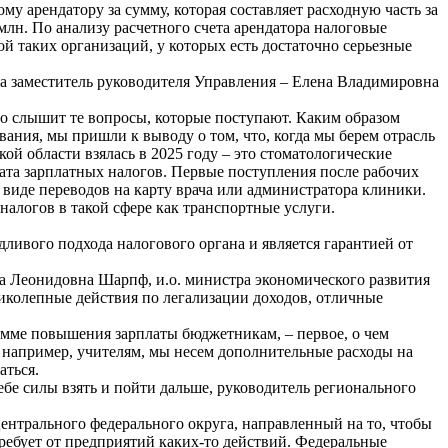
у арендатору за сумму, которая составляет расходную часть за
млн. По анализу расчетного счета арендатора налоговые
й таких организаций, у которых есть достаточно серьезные
ила заместитель руководителя Управления – Елена Владимировна
сто слышит те вопросы, которые поступают. Каким образом
ния, мы пришли к выводу о том, что, когда мы берем отрасль
й области взялась в 2025 году – это стоматологические
ата зарплатных налогов. Первые поступления после рабочих
 виде переводов на карту врача или администратора клиники.
алогов в такой сфере как транспортные услуги.
ливого подхода налогового органа и является гарантией от
на Леонидовна Шарпф, и.о. министра экономического развития
еликолепные действия по легализации доходов, отличные
сумме повышения зарплаты бюджетникам, – первое, о чем
, например, учителям, мы несем дополнительные расходы на
аться.
ебе силы взять и пойти дальше, руководитель регионального
ентрального федерального округа, направленный на то, чтобы
ребует от предприятий каких-то действий. Федеральные