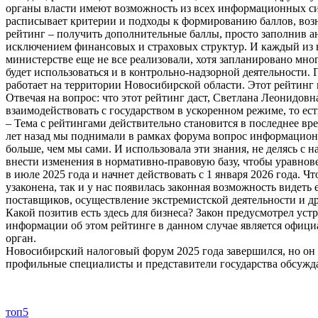
органы власти имеют возможность из всех информационных си
расписывает критерии и подходы к формированию баллов, воз
рейтинг – получить дополнительные баллы, просто заполнив анк
исключением финансовых и страховых структур. И каждый из вас
министерстве еще не все реализовали, хотя запланировано мно
будет использоваться и в контрольно-надзорной деятельности.
работает на территории Новосибирской области. Этот рейтинг в
Отвечая на вопрос: что этот рейтинг даст, Светлана Леонидовна
взаимодействовать с государством в ускоренном режиме, то ес
– Тема с рейтингами действительно становится в последнее вр
лет назад мы поднимали в рамках форума вопрос информационно
больше, чем мы сами. И использовала эти знания, не делясь с
внести изменения в нормативно-правовую базу, чтобы уравновес
в июле 2025 года и начнет действовать с 1 января 2026 года. 
узаконена, так и у нас появилась законная возможность видеть
поставщиков, осуществление экстремистской деятельности и др
Какой позитив есть здесь для бизнеса? Закон предусмотрел уст
информации об этом рейтинге в данном случае является официа
орган.
Новосибирский налоговый форум 2025 года завершился, но он 
профильные специалисты и представители государства обсужд
топ5