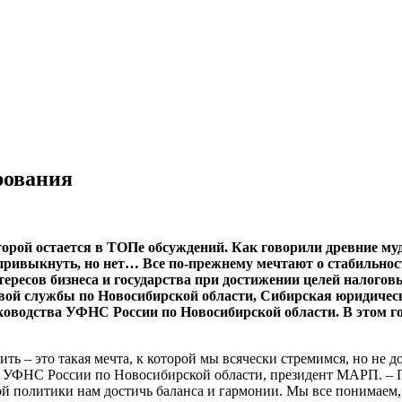
рования
торой остается в ТОПе обсуждений. Как говорили древние муд
привыкнуть, но нет… Все по-прежнему мечтают о стабильнос
ересов бизнеса и государства при достижении целей налогов
вой службы по Новосибирской области, Сибирская юридиче
оводства УФНС России по Новосибирской области. В этом го
ить – это такая мечта, к которой мы всячески стремимся, но не 
 УФНС России по Новосибирской области, президент МАРП. – По
й политики нам достичь баланса и гармонии. Мы все понимаем, 