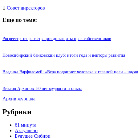
Cовет директоров
Еще по теме:
Росреестр: от регистрации до защиты прав собственников
Новосибирский банковский клуб: итоги года и векторы развития
Владыка Варфоломей: «Вера подвигает человека к главной цели – науч
Виктор Архипов: 80 лет мудрости и опыта
Архив журнала
Рубрики
61 минута
Актуально
Будущее Сибири