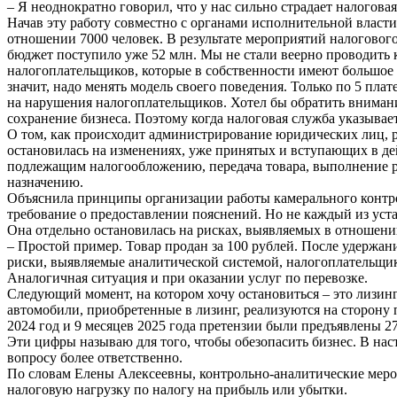
– Я неоднократно говорил, что у нас сильно страдает налогов
Начав эту работу совместно с органами исполнительной власт
отношении 7000 человек. В результате мероприятий налогового
бюджет поступило уже 52 млн. Мы не стали веерно проводить
налогоплательщиков, которые в собственности имеют большое к
значит, надо менять модель своего поведения. Только по 5 пл
на нарушения налогоплательщиков. Хотел бы обратить внимание
сохранение бизнеса. Поэтому когда налоговая служба указывает
О том, как происходит администрирование юридических лиц, 
остановилась на изменениях, уже принятых и вступающих в дейс
подлежащим налогообложению, передача товара, выполнение ра
назначению.
Объяснила принципы организации работы камерального контрол
требование о предоставлении пояснений. Но не каждый из уст
Она отдельно остановилась на рисках, выявляемых в отношени
– Простой пример. Товар продан за 100 рублей. После удержан
риски, выявляемые аналитической системой, налогоплательщики 
Аналогичная ситуация и при оказании услуг по перевозке.
Следующий момент, на котором хочу остановиться – это лизинг
автомобили, приобретенные в лизинг, реализуются на сторону 
2024 год и 9 месяцев 2025 года претензии были предъявлены 2
Эти цифры называю для того, чтобы обезопасить бизнес. В нас
вопросу более ответственно.
По словам Елены Алексеевны, контрольно-аналитические меро
налоговую нагрузку по налогу на прибыль или убытки.