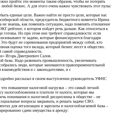
ужно пройти эти моменты таким образом, чтобы не потерять
любой бизнес. А для этого очень важно чувствовать этот пульс
ы быть единые цели. Важно найти не просто цели, которые нас
восибирской области, председатель бюджетного комитета Ирина
а не знаешь, как поменять ситуацию, надо поменять отношение
ЭКГ-рейтинг, о котором пойдет речь дальше. Как относиться к
ди готовы. Но при этом они требуют справедливости: если
еализовывают те задачи, которые финансируются благодаря
. Это будут не соревнования предприятий между собой, кто
вная оценка того вклада, который бизнес несет в общество.
й самой справедливости.
ии» Игорь Дмитриевич Салов.
вой базы. Надо развивать промышленность, увеличивать
е собрались люди, которые занимаются правоприменительной
взаимодействия и с законодателями, и с
 подробно рассказал в своем выступлении руководитель УФНС
ю, что повышение налоговой нагрузки – это самый легкий
су налогообложения и платили те налоги, которые мы
тичь понимания и налоговой дисциплины в обществе – не
социальные вопросы закрывать, и решать задачи СВО.
нтах для легализации и зарплаты и налогооблагаемой базы –
ларированию сдачи имущества в аренду: