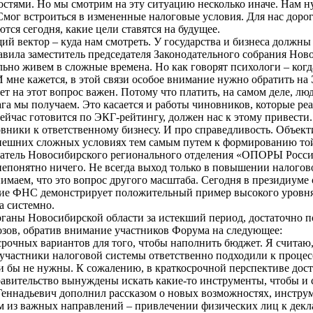
остями. Но мы смотрим на эту ситуацию несколько иначе. Нам н
Смог встроиться в измененные налоговые условия. Для нас дорог 
ся сегодня, какие цели ставятся на будущее.
щий вектор – куда нам смотреть. У государства и бизнеса должн
бавила заместитель председателя Законодательного собрания Но
ьно живем в сложные времена. Но как говорят психологи – когд
 мне кажется, в этой связи особое внимание нужно обратить на 
т на этот вопрос важен. Потому что платить, на самом деле, лю
лага мы получаем. Это касается и работы чиновников, которые р
сейчас готовится по ЭКГ-рейтингу, должен нас к этому привести
ники к ответственному бизнесу. И про справедливость. Объекти
нынешних сложных условиях тем самым путем к формированию то
едатель Новосибирского регионального отделения «ОПОРЫ Росс
– непонятно ничего. Не всегда выход только в повышении налого
нимаем, что это вопрос другого масштаба. Сегодня в президиум
ние ФНС демонстрирует положительный пример высокого уровня 
а системно.
 органы Новосибирской области за истекший период, достаточно
зов, обратив внимание участников Форума на следующее:
косрочных вариантов для того, чтобы наполнить бюджет. Я счита
 участники налоговой системы ответственно подходили к процес
и бы не нужны. К сожалению, в краткосрочной перспективе дос
авительство вынуждены искать какие-то инструменты, чтобы и 
ннадьевич дополнил рассказом о новых возможностях, инструме
ом из важных направлений – привлечении физических лиц к дек