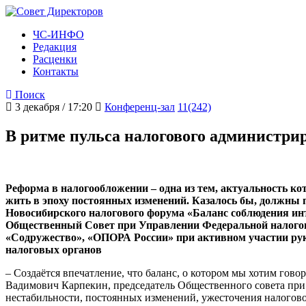
ЧС-ИНФО
Редакция
Расценки
Контакты
Поиск
3 декабря / 17:20
Конференц-зал
11(242)
В ритме пульса налогового администри
Реформа в налогообложении – одна из тем, актуальность ко
жить в эпоху постоянных изменений. Казалось бы, должны 
Новосибирского налогового форума «Баланс соблюдения инт
Общественный Совет при Управлении Федеральной налого
«Содружество», «ОПОРА России» при активном участии рук
налоговых органов
– Создаётся впечатление, что баланс, о котором мы хотим говор
Вадимович Карпекин, председатель Общественного совета при
нестабильности, постоянных изменений, ужесточения налогово