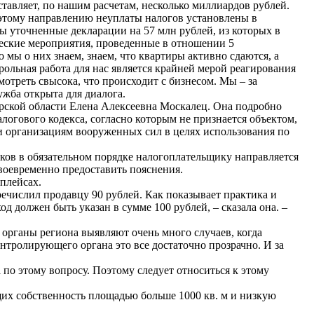
ставляет, по нашим расчетам, несколько миллиардов рублей.
о этому направлению неуплаты налогов установлены в
ы уточненные декларации на 57 млн рублей, из которых в
ческие мероприятия, проведенные в отношении 5
 мы о них знаем, знаем, что квартиры активно сдаются, а
рольная работа для нас является крайней мерой реагирования
отреть свысока, что происходит с бизнесом. Мы – за
ужба открыта для диалога.
рской области Елена Алексеевна Москалец. Она подробно
логового кодекса, согласно которым не признается объектом,
и организациям вооруженных сил в целях использования по
ков в обязательном порядке налогоплательщику направляется
воевременно предоставить пояснения.
плейсах.
речислил продавцу 90 рублей. Как показывает практика и
д должен быть указан в сумме 100 рублей, – сказала она. –
 органы региона выявляют очень много случаев, когда
онтролирующего органа это все достаточно прозрачно. И за
 по этому вопросу. Поэтому следует относиться к этому
их собственность площадью больше 1000 кв. м и низкую