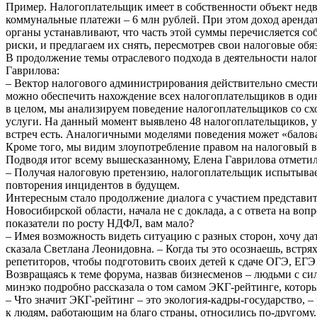
Пример. Налогоплательщик имеет в собственности объект недви
коммунальные платежи – 6 млн рублей. При этом доход арендат
органы устанавливают, что часть этой суммы перечисляется со
риски, и предлагаем их снять, пересмотрев свои налоговые обяз
В продолжение темы отраслевого подхода в деятельности налог
Гаврилова:
– Вектор налогового администрирования действительно сместил
можно обеспечить нахождение всех налогоплательщиков в один
в целом, мы анализируем поведение налогоплательщиков со сх
услуги. На данный момент выявлено 48 налогоплательщиков, у
встреч есть. Аналогичными моделями поведения может «баловат
Кроме того, мы видим злоупотребление правом на налоговый вы
Подводя итог всему вышесказанному, Елена Гаврилова отметил
– Получая налоговую претензию, налогоплательщик испытывает 
повторения инцидентов в будущем.
Интересным стало продолжение диалога с участием представит
Новосибирской области, начала не с доклада, а с ответа на во
показатели по росту НДФЛ, вам мало?
– Имея возможность видеть ситуацию с разных сторон, хочу да
сказала Светлана Леонидовна. – Когда ты это осознаешь, встр
репетиторов, чтобы подготовить своих детей к сдаче ОГЭ, ЕГЭ
Возвращаясь к теме форума, назвав бизнесменов – людьми с си
минэко подробно рассказала о том самом ЭКГ-рейтинге, котор
– Что значит ЭКГ-рейтинг – это экология-кадры-государство, 
к людям, работающим на благо страны, относились по-другому.