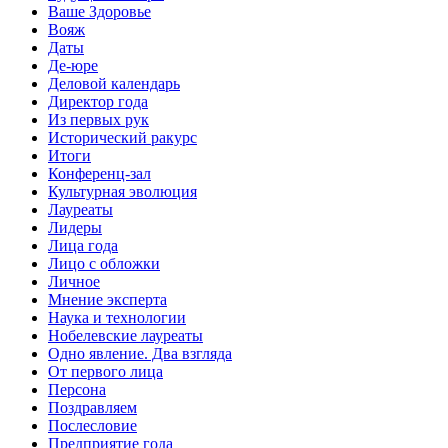
Ваше Здоровье
Вояж
Даты
Де-юре
Деловой календарь
Директор года
Из первых рук
Исторический ракурс
Итоги
Конференц-зал
Культурная эволюция
Лауреаты
Лидеры
Лица года
Лицо с обложки
Личное
Мнение эксперта
Наука и технологии
Нобелевские лауреаты
Одно явление. Два взгляда
От первого лица
Персона
Поздравляем
Послесловие
Предприятие года