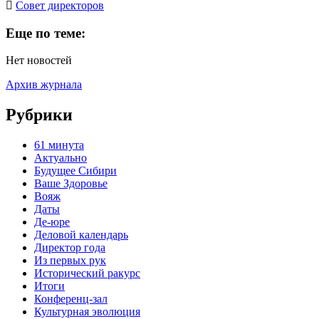
Cовет директоров
Еще по теме:
Нет новостей
Архив журнала
Рубрики
61 минута
Актуально
Будущее Сибири
Ваше Здоровье
Вояж
Даты
Де-юре
Деловой календарь
Директор года
Из первых рук
Исторический ракурс
Итоги
Конференц-зал
Культурная эволюция