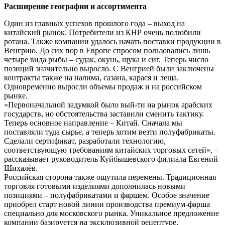
Расширение географии и ассортимента
Один из главных успехов прошлого года – выход на
китайский рынок. Потребители из КНР очень полюбили
ротана. Также компании удалось начать поставки продукции в
Венгрию. До сих пор в Европе спросом пользовались лишь
четыре вида рыбы – судак, окунь, щука и сиг. Теперь число
позиций значительно выросло. С Венгрией были заключены
контракты также на налима, сазана, карася и леща.
Одновременно выросли объемы продаж и на российском
рынке.
«Первоначальной задумкой было вый-ти на рынок арабских
государств, но обстоятельства заставили сменить тактику.
Теперь основное направление – Китай. Сначала мы
поставляли туда сырье, а теперь хотим везти полуфабрикаты.
Сделали сертификат, разработали технологию,
соответствующую требованиям китайских торговых сетей», –
рассказывает руководитель Куйбышевского филиала Евгений
Шихалёв.
Российская сторона также ощутила перемены. Традиционная
торговля готовыми изделиями дополнилась новыми
позициями – полуфабрикатами и фаршем. Особое значение
приобрел старт новой линии производства премиум-фарша
специально для московского рынка. Уникальное предложение
компании базируется на эксклюзивной рецептуре,