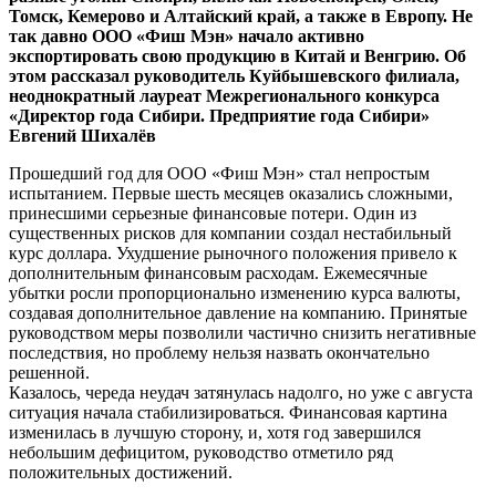
Томск, Кемерово и Алтайский край, а также в Европу. Не
так давно ООО «Фиш Мэн» начало активно
экспортировать свою продукцию в Китай и Венгрию. Об
этом рассказал руководитель Куйбышевского филиала,
неоднократный лауреат Межрегионального конкурса
«Директор года Сибири. Предприятие года Сибири»
Евгений Шихалёв
Прошедший год для ООО «Фиш Мэн» стал непростым
испытанием. Первые шесть месяцев оказались сложными,
принесшими серьезные финансовые потери. Один из
существенных рисков для компании создал нестабильный
курс доллара. Ухудшение рыночного положения привело к
дополнительным финансовым расходам. Ежемесячные
убытки росли пропорционально изменению курса валюты,
создавая дополнительное давление на компанию. Принятые
руководством меры позволили частично снизить негативные
последствия, но проблему нельзя назвать окончательно
решенной.
Казалось, череда неудач затянулась надолго, но уже с августа
ситуация начала стабилизироваться. Финансовая картина
изменилась в лучшую сторону, и, хотя год завершился
небольшим дефицитом, руководство отметило ряд
положительных достижений.