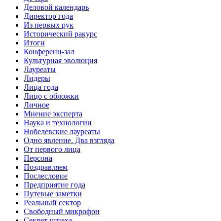
Деловой календарь
Директор года
Из первых рук
Исторический ракурс
Итоги
Конференц-зал
Культурная эволюция
Лауреаты
Лидеры
Лица года
Лицо с обложки
Личное
Мнение эксперта
Наука и технологии
Нобелевские лауреаты
Одно явление. Два взгляда
От первого лица
Персона
Поздравляем
Послесловие
Предприятие года
Путевые заметки
Реальный сектор
Свободный микрофон
Секрет успеха