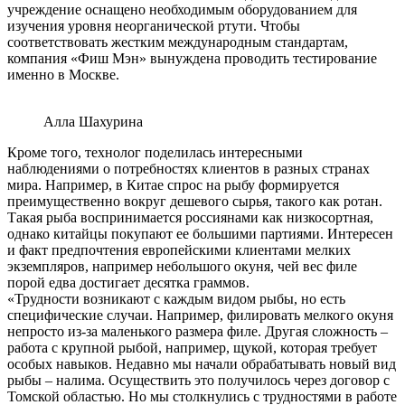
учреждение оснащено необходимым оборудованием для
изучения уровня неорганической ртути. Чтобы
соответствовать жестким международным стандартам,
компания «Фиш Мэн» вынуждена проводить тестирование
именно в Москве.
Алла Шахурина
Кроме того, технолог поделилась интересными
наблюдениями о потребностях клиентов в разных странах
мира. Например, в Китае спрос на рыбу формируется
преимущественно вокруг дешевого сырья, такого как ротан.
Такая рыба воспринимается россиянами как низкосортная,
однако китайцы покупают ее большими партиями. Интересен
и факт предпочтения европейскими клиентами мелких
экземпляров, например небольшого окуня, чей вес филе
порой едва достигает десятка граммов.
«Трудности возникают с каждым видом рыбы, но есть
специфические случаи. Например, филировать мелкого окуня
непросто из-за маленького размера филе. Другая сложность –
работа с крупной рыбой, например, щукой, которая требует
особых навыков. Недавно мы начали обрабатывать новый вид
рыбы – налима. Осуществить это получилось через договор с
Томской областью. Но мы столкнулись с трудностями в работе