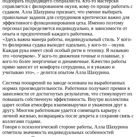
подобрать подходящего специалиста. Кто-то мастерски
справляется с филированием окуня, кому-то проще работать с
судаком. Алла Шахурина признает, что умение выбирать
правильные задания для сотрудников критически важно для
эффективного функционирования цеха. Именно поэтому
персонал распределяется индивидуально, в зависимости от
опыта и предпочтений каждого работника.
«Здесь важна манера работы, индивидуальный стиль. У кого-
то филировка судака выходит идеально, у кого-то – окуня.
Каждая рука имеет свой особый ритм и технику. Я называю
это «почерком». У кого-то движения точные и плавные, у
кого-то более энергичные и динамичные. Качество работы
прямо зависит от комфорта сотрудника, и я уважаю и
учитываю это», – делится опытом Алла Шахурина.
Система поощрений на заводе основана на выработанных
нормах производительности. Работники получают премии в
зависимости от достигнутых результатов, что стимулирует их
повышать собственную эффективность. Внутри коллектива
царит особая атмосфера взаимовыручки и уважения друг к
другу. Многим работникам удается совмещать карьеру с
личной жизнью, возвращаясь после декрета и сохраняя связь с
коллегами годами.
Говоря о психологической стороне работы, Алла Шахурина
отметила значимость индивидуальных особенностей