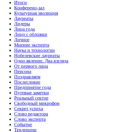
Итоги
Конференц-зал
Культурная эволюция
Лауреаты
Лидеры
Лица года
Лицо с обложки
Личное
Мнение эксперта
Наука и технологии
Нобелевские лауреаты
Одно явление. Два взгляда
От первого лица
Персона
Поздравляем
Послесловие
Предприятие года
Путевые заметки
Реальный сектор
Свободный микрофон
Секрет успеха
Слово редактора
Слово эксперта
Событие
Тенденции