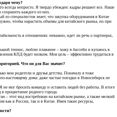
одаря чему?
то всегда непросто. Я твердо убежден: кадры решают все. Наше
 сохранить каждого из них.
й из специалистов знает, что закупка оборудования в Китае
нужно, чтобы нарастить объемы для китайского рынка, но при
бильность в отношениях: неважно, идет ли речь о партнерах,
льшой теннис, люблю плавание – хожу в бассейн и купаюсь в
овления КПД будет низким. Моя цель – эффективно трудиться в
риторией. Что он для Вас значит?
ько мои родители и друзья детства. Поначалу я тоже
я по‑настоящему дома: даже частые поездки в Новосибирск не
Я не мог бросить команду и оставить людей без работы. В итоге
 в процветание родного города.
н – этот вид востребован на китайском рынке, а также мелкий
м как в России, так и в Китае. Имея такие ресурсы,
ности?