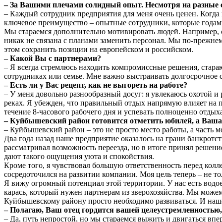
– За Вашими плечами солидный опыт. Несмотря на разные с
– Каждый сотрудник предприятия для меня очень ценен. Когда к
ключевое преимущество – опытные сотрудники, которые годами
Мы стараемся дополнительно мотивировать людей. Например, о
никак не связана с планами заменить персонал. Мы по‑прежнем
этом сохранить позиции на европейском и российском.
– Какой Вы с партнерами?
– Я всегда стремлюсь находить компромиссные решения, стараю
сотрудниках или семье. Мне важно выстраивать долгосрочное с
– Есть ли у Вас рецепт, как не выгореть на работе?
– У меня довольно разнообразный досуг: я увлекаюсь охотой и
реках. Я убежден, что правильный отдых напрямую влияет на п
течение 8‑часового рабочего дня и успевать полноценно отдыха
– Куйбышевский район готовится отметить юбилей, а Ваша ж
– Куйбышевский район – это не просто место работы, а часть м
Два года назад наше предприятие оказалось на грани банкротст
рассматривал возможность переезда, но в итоге принял решени
дают такого ощущения уюта и спокойствия.
Кроме того, я чувствовал большую ответственность перед колле
сосредоточился на развитии компании. Моя цель теперь – не 
Я вижу огромный потенциал этой территории. У нас есть водое
карась, который нужен партнерам из зверохозяйства. Мы можем 
Куйбышевскому району просто необходимо развиваться. И наше
– Полагаю, Ваш отец гордится вашей целеустремленностью, 
– Да, путь непростой, но мы стараемся выжить и двигаться впе