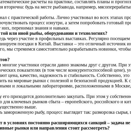
математические расчеты на практике, составлять планы и прогн
еня вторична: будь на месте рыбзавода, например, мясоперераба
ал с практической работы. Лично участвовал во всех этапах прои
рочувствовать процесс изнутри, а затем попробовать готовый пр
 них, перенимал знания и навыки.
и той или иной рыбы, оборудовании и технологиях?
дь через участие в профильных выставках. Регулярно посещаем 
ланируем поездки в Китай. Выставки – это отличный источник и
го, мы стремимся самостоятельно разрабатывать новинки, чтобы
нтов?
многие участники отрасли давно знакомы друг с другом. При эт
еских показателях (в том числе конкурентоспособной цене), у
ют цена, качество, надежность и стабильность. Собственно, эт
ть на мировые рынки с полезной и безопасной продукцией. К с
пными и локальными лабораториями, расположенными в Москве,
му его приходится дополнительно закупать. При этом у собственн
о для ключевых рынков сбыта – европейского, российского и ки
существенно выше.
ь замороженную рыбу, процесс выглядит так: разморозка сырья, 
т в условиях постоянно расширяющихся санкций – задача не
тивные рынки или направления стоит рассмотреть?