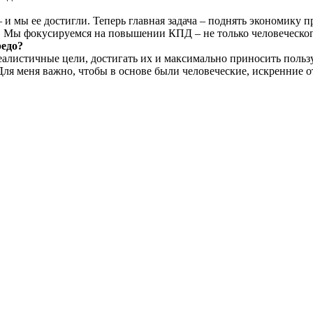
 и мы ее достигли. Теперь главная задача – поднять экономику 
й. Мы фокусируемся на повышении КПД – не только человеческог
редо?
еалистичные цели, достигать их и максимально приносить пользу
Для меня важно, чтобы в основе были человеческие, искренние 