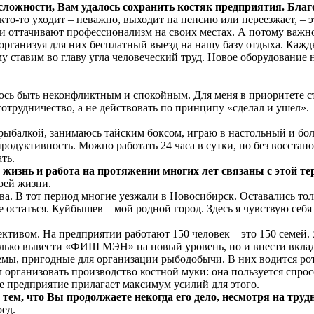
ложности, Вам удалось сохранить костяк предприятия. Благ
то‑то уходит – неважно, выходит на пенсию или переезжает, – э
 оттачивают профессионализм на своих местах. А потому важно
рганизуя для них бесплатный выезд на нашу базу отдыха. Кажды
у ставим во главу угла человеческий труд. Новое оборудование 
сь быть неконфликтным и спокойным. Для меня в приоритете ста
отрудничество, а не действовать по принципу «сделал и ушел».
 рыбалкой, занимаюсь тайским боксом, играю в настольный и бо
родуктивность. Можно работать 24 часа в сутки, но без восстан
ть.
изнь и работа на протяжении многих лет связаны с этой тер
оей жизни.
ва. В тот период многие уезжали в Новосибирск. Оставались тол
е остаться. Куйбышев – мой родной город. Здесь я чувствую себ
ктивом. На предприятии работают 150 человек – это 150 семей. 
только вывести «ФИШ МЭН» на новый уровень, но и внести вклад
мы, пригодные для организации рыбодобычи. В них водится рота
организовать производство костной муки: она пользуется спросо
 предприятие прилагает максимум усилий для этого.
тем, что Вы продолжаете некогда его дело, несмотря на труд
ред.