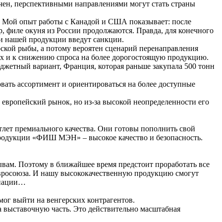
ичен, перспективными направлениями могут стать страны
к. Мой опыт работы с Канадой и США показывает: после
, филе окуня из России продолжаются. Правда, для конечного
ии нашей продукции введут санкции.
рской рыбы, а потому вероятен сценарий перенаправления
чаях и к снижению спроса на более дорогостоящую продукцию.
джетный вариант, Франция, которая раньше закупала 500 тонн
вать ассортимент и ориентироваться на более доступные
вропейский рынок, но из‑за высокой неопределенности его
тлет премиального качества. Они готовы пополнить свой
продукции «ФИШ МЭН» – высокое качество и безопасность.
ывам. Поэтому в ближайшее время предстоит проработать все
Евросоюза. И нашу высококачественную продукцию смогут
 нации…
мог выйти на венгерских контрагентов.
а выставочную часть. Это действительно масштабная