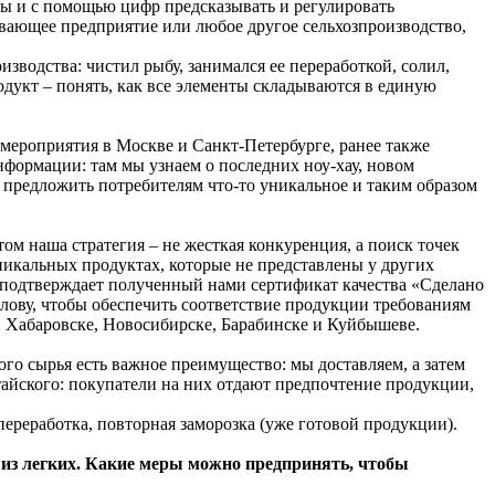
озы и с помощью цифр предсказывать и регулировать
тывающее предприятие или любое другое сельхозпроизводство,
зводства: чистил рыбу, занимался ее переработкой, солил,
одукт – понять, как все элементы складываются в единую
мероприятия в Москве и Санкт‑Петербурге, ранее также
нформации: там мы узнаем о последних ноу‑хау, новом
 предложить потребителям что‑то уникальное и таким образом
ом наша стратегия – не жесткая конкуренция, а поиск точек
никальных продуктах, которые не представлены у других
о подтверждает полученный нами сертификат качества «Сделано
лову, чтобы обеспечить соответствие продукции требованиям
 Хабаровске, Новосибирске, Барабинске и Куйбышеве.
ого сырья есть важное преимущество: мы доставляем, а затем
тайского: покупатели на них отдают предпочтение продукции,
переработка, повторная заморозка (уже готовой продукции).
 из легких. Какие меры можно предпринять, чтобы