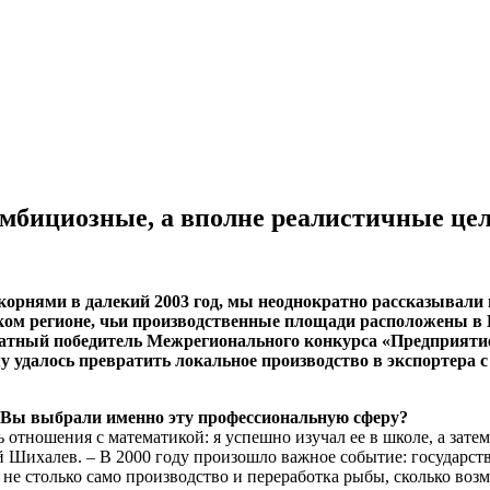
мбициозные, а вполне реалистичные це
рнями в далекий 2003 год, мы неоднократно рассказывали 
ком регионе, чьи производственные площади расположены в
ратный победитель Межрегионального конкурса «Предприяти
у удалось превратить локальное производство в экспортера
у Вы выбрали именно эту профессиональную сферу?
ь отношения с математикой: я успешно изучал ее в школе, а зате
лев. – В 2000 году произошло важное событие: государственн
 не столько само производство и переработка рыбы, сколько воз