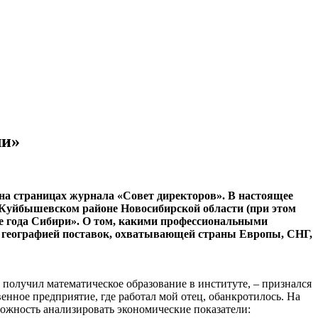
ли»
на страницах журнала «Совет директоров». В настоящее
 Куйбышевском районе Новосибирской области (при этом
е года Сибири». О том, какими профессиональными
 с географией поставок, охватывающей страны Европы, СНГ,
м получил математическое образование в институте, – признался
ое предприятие, где работал мой отец, обанкротилось. На
можность анализировать экономические показатели: