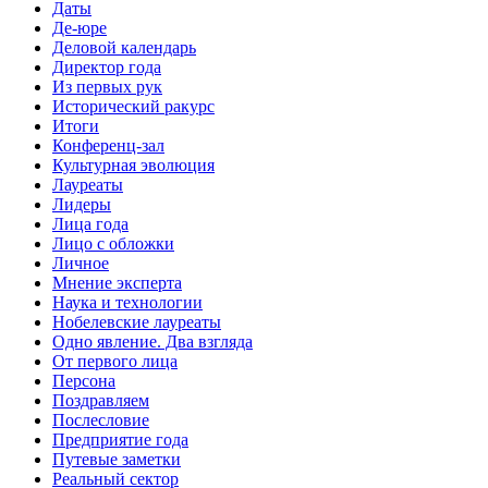
Даты
Де-юре
Деловой календарь
Директор года
Из первых рук
Исторический ракурс
Итоги
Конференц-зал
Культурная эволюция
Лауреаты
Лидеры
Лица года
Лицо с обложки
Личное
Мнение эксперта
Наука и технологии
Нобелевские лауреаты
Одно явление. Два взгляда
От первого лица
Персона
Поздравляем
Послесловие
Предприятие года
Путевые заметки
Реальный сектор