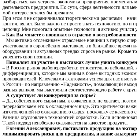
разбираться, как устроена экономика предприятия, применять 
деятельность предприятия. По сути, сфера деятельности для м
мой интерес остался бы прежним.
При этом я не ограничивался теоретическими расчетами – начин
коптил, вялил. Было важно не просто знать технологию, но и п
цепочку. Мне помогали опытные технологи: я активно учился у
– Как Вы узнаете о новинках в отрасли: о востребованност
– Мы активно отслеживаем отраслевые новинки в первую очере
участвовали в европейских выставках, а в ближайшее время п
оборудовании и актуальных трендах спроса на рынке. Кроме то
укрепить свои позиции.
– Позволяет ли участие в выставках лучше узнать конкуре
– В России рынок рыбопереработки относительно небольшой, и 
дифференциации, которые мы видим в более выгодных экономич
производителей. Ключевыми факторами успеха для нас выступа
в России» по направлению «Надежность», позволяющий выходи
разных рынков, мы выстроили соответствующую работу с кру
– А существует ли конкуренция за сырье?
– Да, собственного сырья нам, к сожалению, не хватает, поэто
перерабатываем его в охлажденном виде. Это критически важн
изготовленной из охлажденного сырья, поскольку ее качество 
Разница обусловлена технологией обработки. Если использоват
Такой подход неизбежно сказывается на качестве продукта.
– Евгений Александрович, поставлять продукцию на экспор
минимизировать риски для предприятия, и какие альтерна