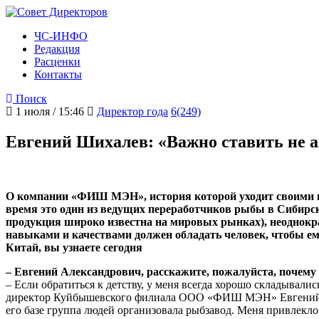
ЧС-ИНФО
Редакция
Расценки
Контакты
Поиск
1 июля / 15:46
Директор года
6(249)
Евгений Шихалев: «Важно ставить не а
О компании «ФИШ МЭН», история которой уходит своими ко
время это один из ведущих переработчиков рыбы в Сибирс
продукция широко известна на мировых рынках), неоднок
навыками и качествами должен обладать человек, чтобы ем
Китай, вы узнаете сегодня
– Евгений Александрович, расскажите, пожалуйста, почем
– Если обратиться к детству, у меня всегда хорошо складывалис
директор Куйбышевского филиала ООО «ФИШ МЭН» Евгений Шиха
его базе группа людей организовала рыбзавод. Меня привлекло