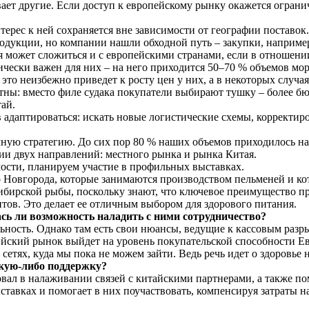
вает другие. Если доступ к европейскому рынку окажется огран
терес к ней сохраняется вне зависимости от географии поставо
одукции, но компании нашли обходной путь – закупки, например
я может сложиться и с европейскими странами, если в отношен
чески важен для них – на него приходится 50–70 % объемов мо
а, это неизбежно приведет к росту цен у них, а в некоторых слу
тны: вместо филе судака покупатели выбирают тушку – более бю
ай.
адаптироваться: искать новые логистические схемы, корректиро
 стратегию. До сих пор 80 % наших объемов приходилось на е
ии двух направлений: местного рынка и рынка Китая.
ости, планируем участие в профильных выставках.
 Новгорода, которые занимаются производством пельменей и ко
сибирской рыбы, поскольку знают, что ключевое преимущество 
тов. Это делает ее отличным выбором для здорового питания.
ась ли возможность наладить с ними сотрудничество?
ьность. Однако там есть свои нюансы, ведущие к кассовым разр
сийский рынок выйдет на уровень покупательской способности 
сетях, куда мы пока не можем зайти. Ведь речь идет о здоровье
акую‑либо поддержку?
ал в налаживании связей с китайскими партнерами, а также по
тавках и помогает в них поучаствовать, компенсируя затраты н