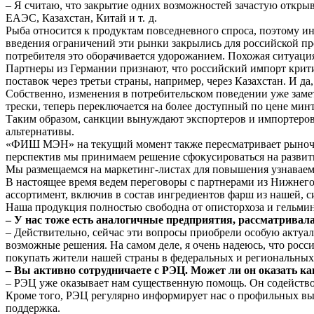
– Я считаю, что закрытие одних возможностей зачастую откры
ЕАЭС, Казахстан, Китай и т. д.
Рыба относится к продуктам повседневного спроса, поэтому ин
введения ограничений эти рынки закрылись для российской пр
потребителя это оборачивается удорожанием. Похожая ситуаци
Партнеры из Германии признают, что российский импорт крити
поставок через третьи страны, например, через Казахстан. И д
Собственно, изменения в потребительском поведении уже заме
трески, теперь переключается на более доступный по цене минт
Таким образом, санкции вынуждают экспортеров и импортеров 
альтернативы.
«ФИШ МЭН» на текущий момент также пересматривает рыночную
перспектив мы принимаем решение сфокусироваться на развит
Мы размещаемся на маркетинг‑листах для повышения узнаваем
В настоящее время ведем переговоры с партнерами из Нижнего
ассортимент, включив в состав ингредиентов фарш из нашей, 
Наша продукция полностью свободна от описторхоза и гельмин
– У нас тоже есть аналогичные предприятия, рассматривал
– Действительно, сейчас эти вопросы приобрели особую актуал
возможные решения. На самом деле, я очень надеюсь, что рос
покупать жители нашей страны в федеральных и региональных 
– Вы активно сотрудничаете с РЭЦ. Может ли он оказать к
– РЭЦ уже оказывает нам существенную помощь. Он содействов
Кроме того, РЭЦ регулярно информирует нас о профильных выс
поддержка.