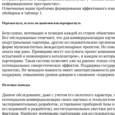
информационное пространство».
Отмеченные выше проблемы формирования эффективного взаим
обобщены в таблице 1.
Перешагнуть, встать на цыпочки или перепрыгнуть
Безусловно, мотивации и позиции каждой из сторон объективн
Все обследованные отмечают, что для коммерциализации научн
индустриальные партнеры, другие исследовательские организа
форме мультиагентных междисциплинарных проектов. Но пока 
опыта еще рано. Примерами могут послужить проект компании
испытаний и инжиниринга катализаторов», в каждом из котор
партнерами. Такая система позволяет уже на ранних этапах со
потенциальных синергетических эффектов. Поддержка государ
проектов). Не меньшую важность имеет заинтересованность ре
поддержке, повышении уровня доверия и снижении «издержек 
Полезные выводы
Данное обследование, даже с учетом его пилотного характера
потенциалом коммерциализации своих научных и технологичес
экспериментальных разработок, устаревание приборной базы и
исследований и разработок), институциональных (жесткое рег
факторов. Наиболее значимыми партнерами для исследовательс