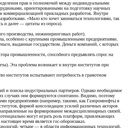
спределения прав и полномочий между индивидуальными
отрудниками, ориентированными на подготовку научных
 и коммерциализацией прикладных разработок. Внутри
работками. «Мало кто хочет заниматься технологиями, так
сь и далее — цитаты из опроса).
го производства, инжиниринговых работ).
кла, особенно с крупными промышленными предприятиями.
ньги, выданные государством. Деньги компаний, с которых
ктора промышленности, способного предъявлять спрос на
ты). Эта проблема возникает и внутри институтов при
тво институтов испытывают потребность в грамотном
ий и поиска индустриальных партнеров. Однако необходимое
их случаях они формируются спонтанно. Видимо, поэтому
ыми предприятиями (например, такими, как Газпромнефть) в
ститутов, формой консолидации усилий различных акторов
 направленные на формирование междисциплинарных связей.
потенциально могут играть роль платформ, привлекающих
настоящее время является гос-оборонзаказ.
ехнологий, четыре — в области информационных технологий,