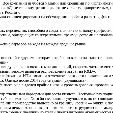
й. Все компании являются малыми или средними по численности 
ки. «Даже если внутренний рынок не является приоритетным, пр
 в России».
ыли сконцентрированы на обсуждении проблем развития, фактор
их перспектив, способного создать сильную команду профессион
ешений, обладающих конкурентными преимуществами на глобаль
жение барьеров выхода на международные рынки;
ношений с другими акторами особенно важно на этапе становлени
ний».
ввиду очень высокого темпа инноваций, скорость часто являетс
жным плюсом является распределение затрат на R&D».
валификации. ИТ-компании отмечают сложности привлечения и
. Однако после 2014 года ситуация ухудшилась».
 бизнеса был выделен крайне низкий уровень доверия, провалы 
ественными барьерами для роста бизнеса. Несколько раз подче
к себе внимание». Хотя бизнес-климат улучшается, но не слишк
омпаний производство вынесено за границу России — ближе к п
 целом невысоко оценивают возможности сотрудничества с акад
итать смелых предпринимателей представителям академической н