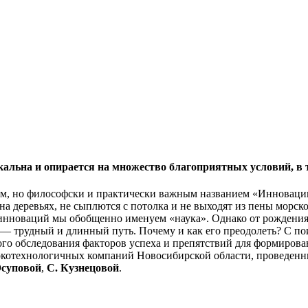
икальна и опирается на множество благоприятных условий, в
ым, но философски и практически важным названием «Инновации
 на деревьях, не сыплются с потолка и не выходят из пены мор
» инноваций мы обобщенно именуем «наука». Однако от рождения
— трудный и длинный путь. Почему и как его преодолеть? С пои
ого обследования факторов успеха и препятствий для формирова
сокотехнологичных компаний Новосибирской области, проведен
суповой
,
С. Кузнецовой
.