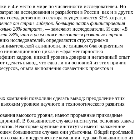
тки и 4-е место в мире по численности исследователей. Но
трат на исследования и разработки в России, как и в других
ях государственного сектора осуществляется 32% затрат, в
ается от стран–лидеров. Большую часть финансирования
только 28% затрат»,
— замечают исследователи. И еще:
«В
ляет 28%, что в разы ниже показателя развитых стран»
.
ению исследователей, определяются структурными
принимательской активности, не слишком благоприятным
тью инновационного цикла и «фрагментарностью
ефицит кадров, низкий уровень доверия и негативный опыт
т сделать вывод, что едва ли ни основной из этих причин
 ресурсов, опыта выполнения совместных проектов и
ых компаний позволили сделать вывод: преодоление этих
 высоким уровнем научного и технологического развития
дования высокого уровня, имеют прорывные прикладные
едприятий. В большинстве случаев
институты, основная задача
аботок. Некоторые крупные институты имеют налаженное
ляющем большинстве случаев они убыточны. Общей проблемой,
утов созданы внедренческие компании, однако большинство из