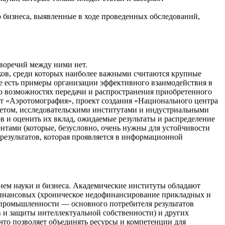
бизнеса, выявленные в ходе проведенных обследований,
иворечий между ними нет.
ков, среди которых наиболее важными считаются крупные
е есть примеры организации эффективного взаимодействия в
о возможностях передачи и распространения приобретенного
кт «Аэротомография», проект создания «Национального центра
тетом, исследовательскими институтами и индустриальными
в и оценить их вклад, ожидаемые результаты и распределение
нтами (которые, безусловно, очень нужны для устойчивости
результатов, которая проявляется в информационной
вием науки и бизнеса. Академические институты обладают
финансовых (хроническое недофинансирование прикладных и
 промышленности — основного потребителя результатов
в и защиты интеллектуальной собственности) и других
что позволяет объединять ресурсы и компетенции для