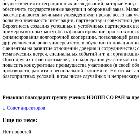
осуществления интеграционных исследований, которые могут з
обеспечить государственные закупки и оборонный заказ. Малы
рассматриваются научными учреждениями прежде всего как уч
большую значимость интеграции, партнерству и совместной де
Вероятность создания успешных и устойчивых партнерских вз
примером которых могут быть финансирование проектов консо
финансирования долгосрочной кооперации, позволяющей разви
др); увеличение роли университетов в обучении инновационно
с акцентом на развитие отношений доверия и сотрудничества
тематических встреч, специальных событий и т. д.; организа
Опыт других стран показывает, что кооперация участников сис
повысить конкурентные преимущества участников (в своей обла
производств, развитию региональной экономики. Но тот же зап
благоприятных условий, в том числе случайных и непредсказу
Редакция благодарит группу ученых ИЭОПП СО РАН за пре
Cовет директоров
Еще по теме:
Нет новостей