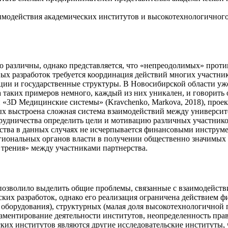
одействия академических институтов и высокотехнологичного 
о различны, однако представляется, что «непреодолимых» прот
ых разработок требуется координация действий многих участни
ции и государственные структуры. В Новосибирской области уж
таких примеров немного, каждый из них уникален, и говорить 
 «3D Медицинские системы» (Kravchenko, Markova, 2018), прое
ых выстроена сложная система взаимодействий между универси
трудничества определить цели и мотивацию различных участнико
ства в данных случаях не исчерпывается финансовыми инструме
гиональных органов власти в получении общественно значимых 
трения» между участниками партнерства.
, позволило выделить общие проблемы, связанные с взаимодейст
ких разработок, однако его реализация ограничена действием 
 оборудования), структурных (малая доля высокотехнологичной
ламентирование деятельности институтов, неопределенность пра
ких институтов являются другие исследовательские институты, 