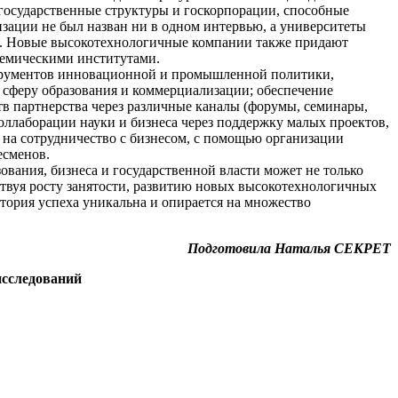
государственные структуры и госкорпорации, способные
зации не был назван ни в одном интервью, а университеты
ов. Новые высокотехнологичные компании также придают
демическими институтами.
струментов инновационной и промышленной политики,
 сферу образования и коммерциализации; обеспечение
в партнерства через различные каналы (форумы, семинары,
оллаборации науки и бизнеса через поддержку малых проектов,
на сотрудничество с бизнесом, с помощью организации
есменов.
ования, бизнеса и государственной власти может не только
ствуя росту занятости, развитию новых высокотехнологичных
стория успеха уникальна и опирается на множество
Подготовила Наталья СЕКРЕТ
исследований