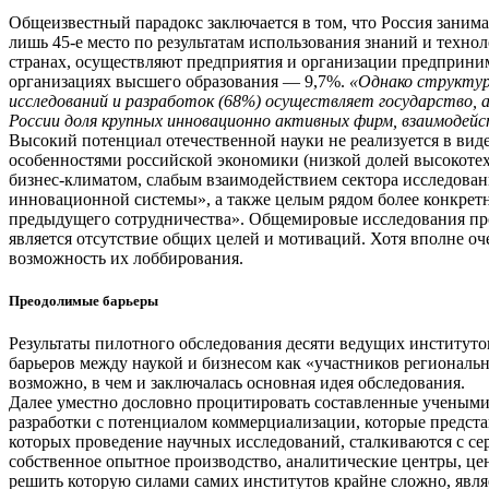
Общеизвестный парадокс заключается в том, что Россия занимае
лишь 45-е место по результатам использования знаний и техно
странах, осуществляют предприятия и организации предпринима
организациях высшего образования — 9,7%.
«Однако структур
исследований и разработок (68%) осуществляет государство,
России доля крупных инновационно активных фирм, взаимодей
Высокий потенциал отечественной науки не реализуется в вид
особенностями российской экономики (низкой долей высокоте
бизнес-климатом, слабым взаимодействием сектора исследова
инновационной системы», а также целым рядом более конкретн
предыдущего сотрудничества». Общемировые исследования проце
является отсутствие общих целей и мотиваций. Хотя вполне оч
возможность их лоббирования.
Преодолимые барьеры
Результаты пилотного обследования десяти ведущих институт
барьеров между наукой и бизнесом как «участников региональ
возможно, в чем и заключалась основная идея обследования.
Далее уместно дословно процитировать составленные учеными
разработки с потенциалом коммерциализации, которые предста
которых проведение научных исследований, сталкиваются с с
собственное опытное производство, аналитические центры, ц
решить которую силами самих институтов крайне сложно, явля