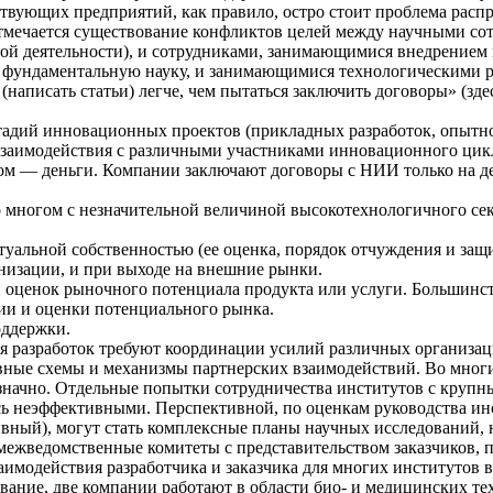
ствующих предприятий, как правило, остро стоит проблема ра
 отмечается существование конфликтов целей между научными с
ой деятельности), и сотрудниками, занимающимися внедрением
фундаментальную науку, и занимающимися технологическими раз
(написать статьи) легче, чем пытаться заключить договоры» (зде
адий инновационных проектов (прикладных разработок, опытно
взаимодействия с различными участниками инновационного ци
ом — деньги. Компании заключают договоры с НИИ только на де
о многом с незначительной величиной высокотехнологичного се
уальной собственностью (ее оценка, порядок отчуждения и защи
низации, и при выходе на внешние рынки.
 оценок рыночного потенциала продукта или услуги. Большинс
ии и оценки потенциального рынка.
оддержки.
я разработок требуют координации усилий различных организац
вные схемы и механизмы партнерских взаимодействий. Во мног
значно. Отдельные попытки сотрудничества институтов с крупн
сь неэффективными. Перспективной, по оценкам руководства ин
вный), могут стать комплексные планы научных исследований,
межведомственные комитеты с представительством заказчиков, 
имодействия разработчика и заказчика для многих институтов в 
ание, две компании работают в области био- и медицинских т