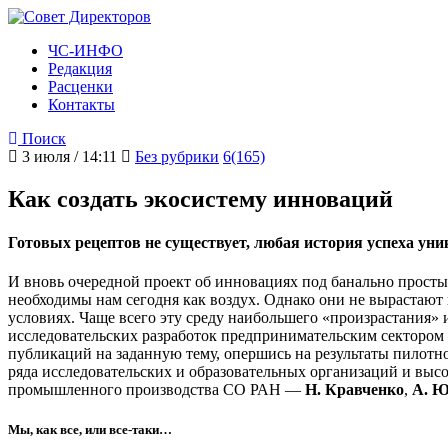
ЧС-ИНФО
Редакция
Расценки
Контакты
Поиск
3 июля / 14:11
Без рубрики
6(165)
Как создать экосистему инноваций
Готовых рецептов не существует, любая история успеха ун
И вновь очередной проект об инновациях под банально прост
необходимы нам сегодня как воздух. Однако они не вырастают
условиях. Чаще всего эту среду наибольшего «произрастания
исследовательских разработок предпринимательским сектором 
публикаций на заданную тему, опершись на результаты пилотн
ряда исследовательских и образовательных организаций и вы
промышленного производства СО РАН —
Н. Кравченко
,
А. Ю
Мы, как все, или все-таки…