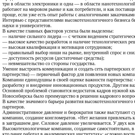
три в области электроники и одна — в области нанотехнологи
работают на мировом рынке и как потребители, и как поставщи
проще, если уже есть опыт работы с аналогичными заказчиками
Интервью с представителями высокотехнологичного бизнеса б
науки и университетов.
В качестве главных факторов успеха были выделены:
— наличие сильного лидера — с четким видением стратегическ
— высокое качество разработок и наличие технологических р
— высокая квалификация и мотивация сотрудников;
— правильный выбор ниши на рынке, внутренний спрос и сни
— доступность ресурсов (достаточные средства);
— невмешательство со стороны государства.
Умение выстроить коммуникации и создать сеть партнерских от
партнерства) — первичный фактор для появления новых компа
Компании единодушны в своей оценке важности партнерства: «
разработку и внедрение инновационных продуктов. Другим ва
Основной проблемой становится недостаток кадров нужной к
Новосибирска было преимущество в решении кадрового вопроса
В качестве значимого барьера развития высокотехнологичного
партнеров.
Административное давление и бюрократия также выступают сущ
компании, создание конгломератов. «Нет желания привлекать 
в завтрашнем дне. Силовое давление увеличивается. У двух к
Высокотехнологичные компании, созданные самостоятельно, в
кто ранее работал в академических институтах»; «сложно восп