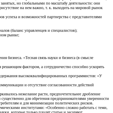
занятых, но глобальными по масштабу деятельности: они
исутствие на нем важно, т. к. выходить на мировой рынок
ов успеха и возможностей партнерства с представителями
алов (баланс управленцев и специалистов);
ном рынке;
я бизнеса. «Тесная связь науки и бизнеса (в смысле
я решающим фактором, а сотрудничество способно ускорять
 удержания высококвалифицированных программистов: «У
коммуникации и отсутствие согласованности действий
ркивалось нежелание расти, предпочтительнее дробление
ом существенно для обретения предпринимателями уверенности
отребителям и для минимизации политических рисков.
емическими институтами: «Особенно сложно работать с теми,
ауки, которые только плодят статьи и засоряют