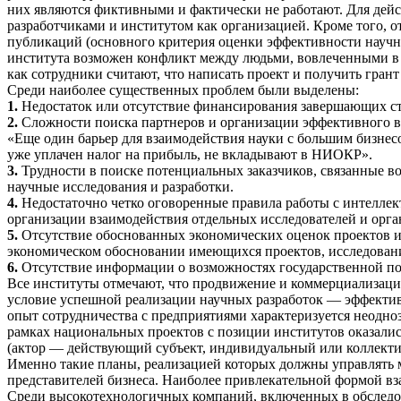
них являются фиктивными и фактически не работают. Для дей
разработчиками и институтом как организацией. Кроме того,
публикаций (основного критерия оценки эффективности научн
института возможен конфликт между людьми, вовлеченными в 
как сотрудники считают, что написать проект и получить грант 
Среди наиболее существенных проблем были выделены:
1.
Недостаток или отсутствие финансирования завершающих ст
2.
Сложности поиска партнеров и организации эффективного 
«Еще один барьер для взаимодействия науки с большим бизнес
уже уплачен налог на прибыль, не вкладывают в НИОКР».
3.
Трудности в поиске потенциальных заказчиков, связанные в
научные исследования и разработки.
4.
Недостаточно четко оговоренные правила работы с интеллект
организации взаимодействия отдельных исследователей и орга
5.
Отсутствие обоснованных экономических оценок проектов и
экономическом обосновании имеющихся проектов, исследован
6.
Отсутствие информации о возможностях государственной п
Все институты отмечают, что продвижение и коммерциализаци
условие успешной реализации научных разработок — эффекти
опыт сотрудничества с предприятиями характеризуется неодно
рамках национальных проектов с позиции институтов оказали
(актор — действующий субъект, индивидуальный или коллекти
Именно такие планы, реализацией которых должны управлять 
представителей бизнеса. Наиболее привлекательной формой вза
Среди высокотехнологичных компаний, включенных в обследов