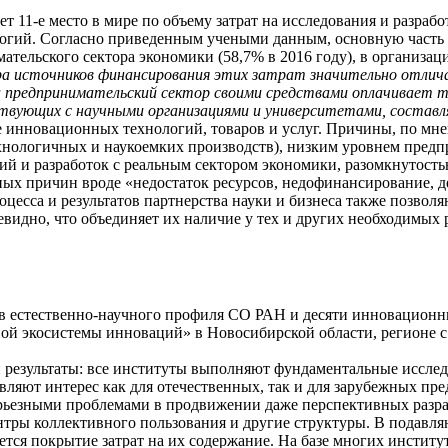
т 11-е место в мире по объему затрат на исследования и разрабо
логий. Согласно приведенным учеными данным, основную часть за
тельского сектора экономики (58,7% в 2016 году), в организаци
а источников финансирования этих затрат значительно отлич
 а предпринимательский сектор своими средствами оплачивает 
ствующих с научными организациями и университетами, состав
е инновационных технологий, товаров и услуг. Причины, по мн
хнологичных и наукоемких производств), низким уровнем пред
ний и разработок с реальным сектором экономики, разомкнутос
ых причин вроде «недостаток ресурсов, недофинансирование, д
сса и результатов партнерства науки и бизнеса также позволяю
евидно, что объединяет их наличие у тех и других необходимых
ов естественно-научного профиля СО РАН и десяти инновационн
ной экосистемы инноваций» в Новосибирской области, регионе с
 результаты: все институты выполняют фундаментальные иссле
вляют интерес как для отечественных, так и для зарубежных пр
ерьезными проблемами в продвижении даже перспективных разр
ентры коллективного пользования и другие структуры. В подав
ется покрытие затрат на их содержание. На базе многих инстит