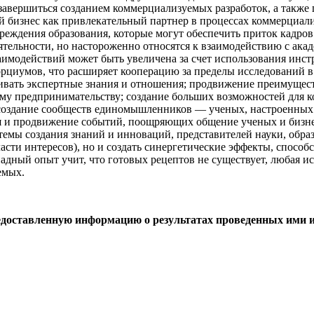
авершиться созданием коммерциализуемых разработок, а также 
й бизнес как привлекательный партнер в процессах коммерциали
реждения образования, которые могут обеспечить приток кадр
ятельности, но настороженно относятся к взаимодействию с ака
аимодействий может быть увеличена за счет использования ин
рциумов, что расширяет кооперацию за пределы исследований в
вать экспертные знания и отношения; продвижение преимущест
му предпринимательству; создание больших возможностей для к
; создание сообществ единомышленников — ученых, настроенных 
ция и продвижение событий, поощряющих общение ученых и бизн
темы создания знаний и инноваций, представителей науки, образ
сти интересов), но и создать синергетические эффекты, способ
адный опыт учит, что готовых рецептов не существует, любая и
емых.
доставленную информацию о результатах проведенных ими 