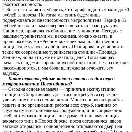
работоспособность.
Сейчас нас пытаются убедить, что тариф поднять можно до 30
рублей за проезд. Но тогда мы опять будем лишь
поддерживать жизнеспособность метрополитена. Тариф в 35
рублей позволит нам совершенствовать инфраструктуру.
Например, продолжить обновление турникетов. Сегодня с
нашими турникетами мы находимся, можно сказать, в
прошлом веке. На «Речном вокзале» нам по собственной
инициативе удалось их обновить. Планировали установить
такие же современные турникеты на станции «Площадь
Ленина», но на это уже не хватило денег. Тогда как раз
началась пандемия коронавирусной инфекции. Резко снизился
пассажиропоток, и мы были вынуждены отложить эту
задумку.
— Какие первоочередные задачи стоят сегодня перед
метрополитеном Новосибирска?
— Сегодня основная задача — принять в эксплуатацию
станцию «Спортивная». Для этого потребуется серьёзное
увеличение штата специалистов. Много вопросов придётся
решать и по организации работы всех служб, начиная от
службы пути и тоннельных сооружений, и по сопряжению
всей автоматики станции с поездами. Это первая станция
закрытого типа в Новосибирске: поезд остановился, двери
вагонов открылись и одновременно открываются двери на
платформе. По сегодняшним расчётам, потребуется 140 новых