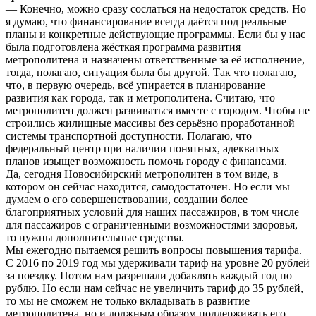
— Конечно, можно сразу сослаться на недостаток средств. Но
я думаю, что финансирование всегда даётся под реальные
планы и конкретные действующие программы. Если бы у нас
была подготовлена жёсткая программа развития
метрополитена и назначены ответственные за её исполнение,
тогда, полагаю, ситуация была бы другой. Так что полагаю,
что, в первую очередь, всё упирается в планирование
развития как города, так и метрополитена. Считаю, что
метрополитен должен развиваться вместе с городом. Чтобы не
строились жилищные массивы без серьёзно проработанной
системы транспортной доступности. Полагаю, что
федеральный центр при наличии понятных, адекватных
планов изыщет возможность помочь городу с финансами.
Да, сегодня Новосибирский метрополитен в том виде, в
котором он сейчас находится, самодостаточен. Но если мы
думаем о его совершенствовании, создании более
благоприятных условий для наших пассажиров, в том числе
для пассажиров с ограниченными возможностями здоровья,
то нужны дополнительные средства.
Мы ежегодно пытаемся решить вопросы повышения тарифа.
С 2016 по 2019 год мы удерживали тариф на уровне 20 рублей
за поездку. Потом нам разрешали добавлять каждый год по
рублю. Но если нам сейчас не увеличить тариф до 35 рублей,
то мы не сможем не только вкладывать в развитие
метрополитена, но и должным образом поддерживать его