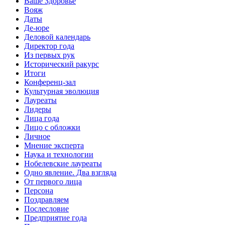
Ваше Здоровье
Вояж
Даты
Де-юре
Деловой календарь
Директор года
Из первых рук
Исторический ракурс
Итоги
Конференц-зал
Культурная эволюция
Лауреаты
Лидеры
Лица года
Лицо с обложки
Личное
Мнение эксперта
Наука и технологии
Нобелевские лауреаты
Одно явление. Два взгляда
От первого лица
Персона
Поздравляем
Послесловие
Предприятие года