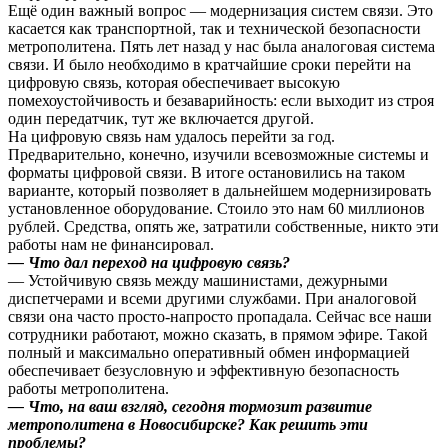
Ещё один важный вопрос — модернизация систем связи. Это
касается как транспортной, так и технической безопасности
метрополитена. Пять лет назад у нас была аналоговая система
связи. И было необходимо в кратчайшие сроки перейти на
цифровую связь, которая обеспечивает высокую
помехоустойчивость и безаварийность: если выходит из строя
один передатчик, тут же включается другой.
На цифровую связь нам удалось перейти за год.
Предварительно, конечно, изучили всевозможные системы и
форматы цифровой связи. В итоге остановились на таком
варианте, который позволяет в дальнейшем модернизировать
установленное оборудование. Стоило это нам 60 миллионов
рублей. Средства, опять же, затратили собственные, никто эти
работы нам не финансировал.
— Что дал переход на цифровую связь?
— Устойчивую связь между машинистами, дежурными
диспетчерами и всеми другими службами. При аналоговой
связи она часто просто-напросто пропадала. Сейчас все наши
сотрудники работают, можно сказать, в прямом эфире. Такой
полный и максимально оперативный обмен информацией
обеспечивает безусловную и эффективную безопасность
работы метрополитена.
— Что, на ваш взгляд, сегодня тормозит развитие
метрополитена в Новосибирске? Как решить эти
проблемы?