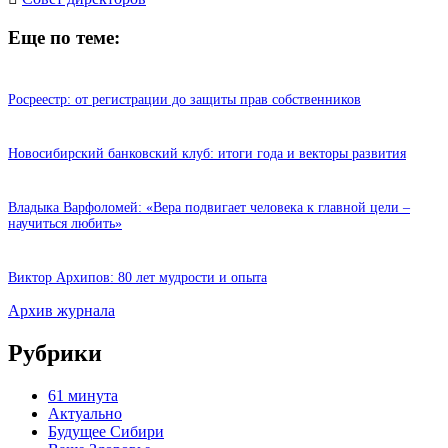
Еще по теме:
Росреестр: от регистрации до защиты прав собственников
Новосибирский банковский клуб: итоги года и векторы развития
Владыка Варфоломей: «Вера подвигает человека к главной цели –
научиться любить»
Виктор Архипов: 80 лет мудрости и опыта
Архив журнала
Рубрики
61 минута
Актуально
Будущее Сибири