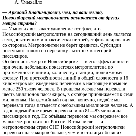
А. Чмыхайло
— Аркадий Владимирович, чем, на ваш взгляд,
Новосибирский метрополитен отличается от других
метро страны?
— У многих вызывает удивление тот факт, что
Новосибирский метрополитен на сегодняшний день является
самодостаточным и практически не требует финансирования
со стороны. Метрополитен не берёт кредитов. Субсидии
поступают только на перевозку льготных категорий
пассажиров.
Особенность метро в Новосибирске — в его эффективности
при очень небольших показателях метрополитена по
протяжённости линий, количеству станций, подвижному
составу. При протяжённости линий в общей сложности в 16
километров мы ежедневно перевозим в настоящее время не
менее 250 тысяч человек. В прошлом месяце мы перевезли
шесть миллионов пассажиров, в октябре приближаемся к семи
миллионам. Пандемийный год нас, конечно, подвёл: мы
перевезли тогда пятьдесят с небольшим миллионов человек. А
в допандемийное время перевозили по 81—83 миллиона
пассажиров в год. По объёмам перевозок мы опережаем все
малые метрополитены России. В том числе — и
метрополитены стран СНГ. Новосибирский метрополитен
перевозит пассажиров больше, чем и в столицах бывших