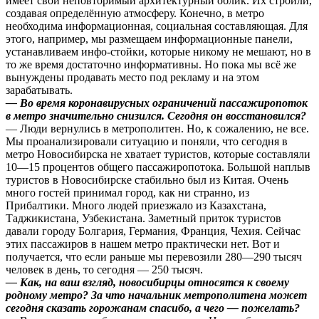
имеет свой неповторимый архитектурный облик. Их строили,
создавая определённую атмосферу. Конечно, в метро
необходима информационная, социальная составляющая. Для
этого, например, мы размещаем информационные панели,
устанавливаем инфо-стойки, которые никому не мешают, но в
то же время достаточно информативны. Но пока мы всё же
вынуждены продавать место под рекламу и на этом
зарабатывать.
— Во время коронавирусных ограничений пассажиропоток
в метро значительно снизился. Сегодня он восстановился?
— Люди вернулись в метрополитен. Но, к сожалению, не все.
Мы проанализировали ситуацию и поняли, что сегодня в
метро Новосибирска не хватает туристов, которые составляли
10—15 процентов общего пассажиропотока. Большой наплыв
туристов в Новосибирске стабильно был из Китая. Очень
много гостей принимал город, как ни странно, из
Прибалтики. Много людей приезжало из Казахстана,
Таджикистана, Узбекистана. Заметный приток туристов
давали городу Болгария, Германия, Франция, Чехия. Сейчас
этих пассажиров в нашем метро практически нет. Вот и
получается, что если раньше мы перевозили 280—290 тысяч
человек в день, то сегодня — 250 тысяч.
— Как, на ваш взгляд, новосибирцы относятся к своему
родному метро? За что начальник метрополитена может
сегодня сказать горожанам спасибо, а чего — пожелать?