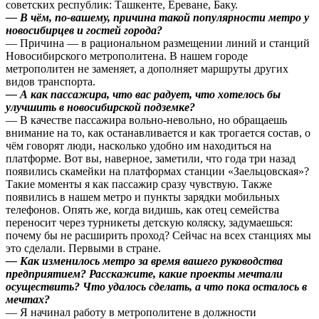
советских республик: Ташкенте, Ереване, Баку.
— В чём, по-вашему, причина такой популярности метро у
новосибирцев и гостей города?
— Причина — в рациональном размещении линий и станций
Новосибирского метрополитена. В нашем городе
метрополитен не заменяет, а дополняет маршруты других
видов транспорта.
— А как пассажира, что вас радует, что хотелось бы
улучшить в новосибирской подземке?
— В качестве пассажира вольно-невольно, но обращаешь
внимание на то, как останавливается и как трогается состав, о
чём говорят люди, насколько удобно им находиться на
платформе. Вот вы, наверное, заметили, что года три назад
появились скамейки на платформах станции «Заельцовская»?
Такие моменты я как пассажир сразу чувствую. Также
появились в нашем метро и пункты зарядки мобильных
телефонов. Опять же, когда видишь, как отец семейства
переносит через турникеты детскую коляску, задумаешься:
почему бы не расширить проход? Сейчас на всех станциях мы
это сделали. Первыми в стране.
— Как изменилось метро за время вашего руководства
предприятием? Расскажите, какие проекты мечтали
осуществить? Что удалось сделать, а что пока осталось в
мечтах?
— Я начинал работу в метрополитене в должности