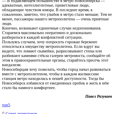
— В подавляющем большинстве в метро Новосибирска —
адекватные, интеллигентные, приветливые люди,
обладающие чувством юмора. В последнее время, к
сожалению, заметно, что улыбок в метро стало меньше. Тем не
менее, пассажиры нашего метрополитена — очень приятные
люди.
Конечно, возникают единичные случаи недопонимания.
Стараемся максимально оперативно и досконально
разбираться в каждой конфликтной ситуации.
Пользуясь случаем, хочу попросить горожан бережнее
относиться к имуществу метрополитена. Если вдруг вы
видите, что ломают скамейки, разрисовывают стены или
разбивают камнями стёкла галереи метромоста, сообщайте об
этом в правоохранительные органы, старайтесь пресечь этот
вандализм.
Новосибирцам хочу пожелать, чтобы город начал развиваться
вместе с метрополитеном, чтобы в каждом жилмассиве
станция метро находилась в пешей доступности. Тогда бы
Новосибирск избавился от ежедневных пробок и жить в нём
стало бы намного комфортнее.
Павел Разуваев
топ5
Cовет директоров