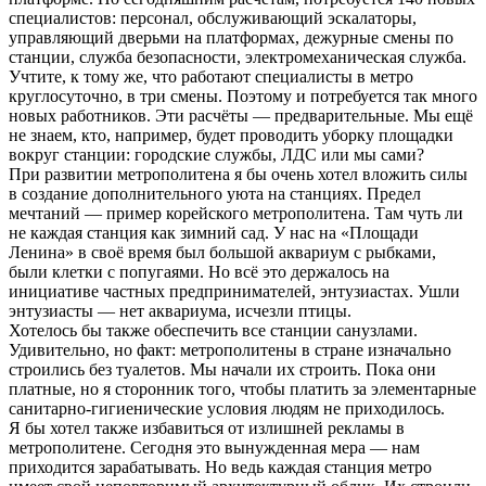
специалистов: персонал, обслуживающий эскалаторы,
управляющий дверьми на платформах, дежурные смены по
станции, служба безопасности, электромеханическая служба.
Учтите, к тому же, что работают специалисты в метро
круглосуточно, в три смены. Поэтому и потребуется так много
новых работников. Эти расчёты — предварительные. Мы ещё
не знаем, кто, например, будет проводить уборку площадки
вокруг станции: городские службы, ЛДС или мы сами?
При развитии метрополитена я бы очень хотел вложить силы
в создание дополнительного уюта на станциях. Предел
мечтаний — пример корейского метрополитена. Там чуть ли
не каждая станция как зимний сад. У нас на «Площади
Ленина» в своё время был большой аквариум с рыбками,
были клетки с попугаями. Но всё это держалось на
инициативе частных предпринимателей, энтузиастах. Ушли
энтузиасты — нет аквариума, исчезли птицы.
Хотелось бы также обеспечить все станции санузлами.
Удивительно, но факт: метрополитены в стране изначально
строились без туалетов. Мы начали их строить. Пока они
платные, но я сторонник того, чтобы платить за элементарные
санитарно-гигиенические условия людям не приходилось.
Я бы хотел также избавиться от излишней рекламы в
метрополитене. Сегодня это вынужденная мера — нам
приходится зарабатывать. Но ведь каждая станция метро