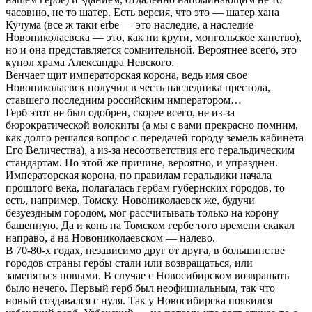
часовню, не то шатер. Есть версия, что это — шатер хана
Кучума (все ж таки erbe — это наследие, а наследие
Новониколаевска — это, как ни крути, монгольское ханство),
но и она представляется сомнительной. Вероятнее всего, это
купол храма Александра Невского.
Венчает щит императорская корона, ведь имя свое
Новониколаевск получил в честь наследника престола,
ставшего последним российским императором…
Герб этот не был одобрен, скорее всего, не из-за
бюрократической волокиты (а мы с вами прекрасно помним,
как долго решался вопрос с передачей городу земель кабинета
Его Величества), а из-за несоответствия его геральдическим
стандартам. По этой же причине, вероятно, и упразднен.
Императорская корона, по правилам геральдики начала
прошлого века, полагалась гербам губернских городов, то
есть, например, Томску. Новониколаевск же, будучи
безуездным городом, мог рассчитывать только на корону
башенную. Да и конь на Томском гербе того времени скакал
направо, а на Новониколаевском — налево.
В 70-80-х годах, независимо друг от друга, в большинстве
городов страны гербы стали или возвращаться, или
заменяться новыми. В случае с Новосибирском возвращать
было нечего. Первый герб был неофициальным, так что
новый создавался с нуля. Так у Новосибирска появился