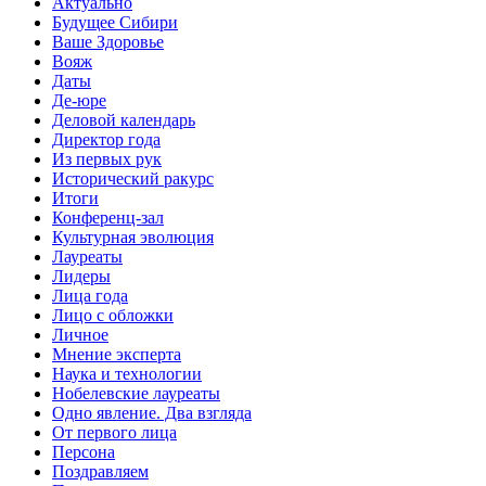
Актуально
Будущее Сибири
Ваше Здоровье
Вояж
Даты
Де-юре
Деловой календарь
Директор года
Из первых рук
Исторический ракурс
Итоги
Конференц-зал
Культурная эволюция
Лауреаты
Лидеры
Лица года
Лицо с обложки
Личное
Мнение эксперта
Наука и технологии
Нобелевские лауреаты
Одно явление. Два взгляда
От первого лица
Персона
Поздравляем