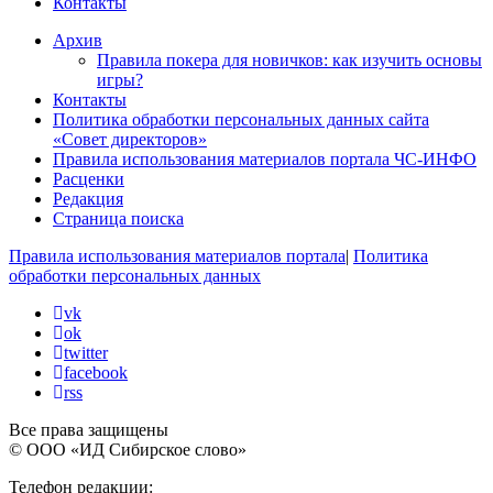
Контакты
Архив
Правила покера для новичков: как изучить основы
игры?
Контакты
Политика обработки персональных данных сайта
«Совет директоров»
Правила использования материалов портала ЧС-ИНФО
Расценки
Редакция
Страница поиска
Правила использования материалов портала
|
Политика
обработки персональных данных
vk
ok
twitter
facebook
rss
Все права защищены
© ООО «ИД Сибирское слово»
Телефон редакции: