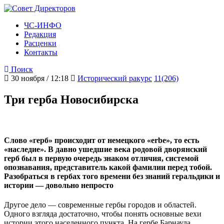
ЧС-ИНФО
Редакция
Расценки
Контакты
Поиск
30 ноября / 12:18
Исторический ракурс
11(206)
Три герба Новосибирска
Слово «герб» происходит от немецкого «erbe», то есть
«наследие». В давно ушедшие века родовой дворянский
герб был в первую очередь знаком отличия, системой
опознавания, представитель какой фамилии перед тобой.
Разобраться в гербах того времени без знаний геральдики и
истории — довольно непросто
Другое дело — современные гербы городов и областей.
Одного взгляда достаточно, чтобы понять основные вехи
истории этого населенного пункта. На гербе Барнаула