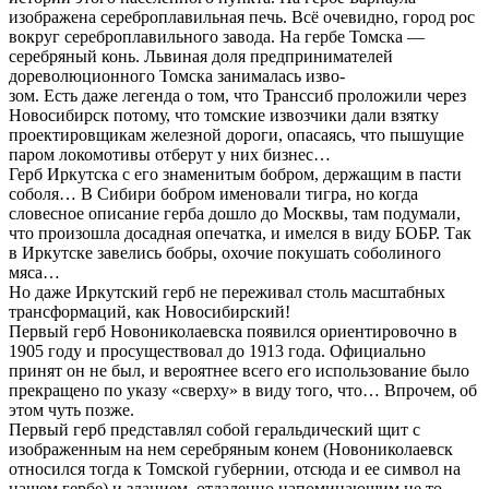
изображена сереброплавильная печь. Всё очевидно, город рос
вокруг сереброплавильного завода. На гербе Томска —
серебряный конь. Львиная доля предпринимателей
дореволюционного Томска занималась изво-
зом. Есть даже легенда о том, что Транссиб проложили через
Новосибирск потому, что томские извозчики дали взятку
проектировщикам железной дороги, опасаясь, что пышущие
паром локомотивы отберут у них бизнес…
Герб Иркутска с его знаменитым бобром, держащим в пасти
соболя… В Сибири бобром именовали тигра, но когда
словесное описание герба дошло до Москвы, там подумали,
что произошла досадная опечатка, и имелся в виду БОБР. Так
в Иркутске завелись бобры, охочие покушать соболиного
мяса…
Но даже Иркутский герб не переживал столь масштабных
трансформаций, как Новосибирский!
Первый герб Новониколаевска появился ориентировочно в
1905 году и просуществовал до 1913 года. Официально
принят он не был, и вероятнее всего его использование было
прекращено по указу «сверху» в виду того, что… Впрочем, об
этом чуть позже.
Первый герб представлял собой геральдический щит с
изображенным на нем серебряным конем (Новониколаевск
относился тогда к Томской губернии, отсюда и ее символ на
нашем гербе) и зданием, отдаленно напоминающим не то