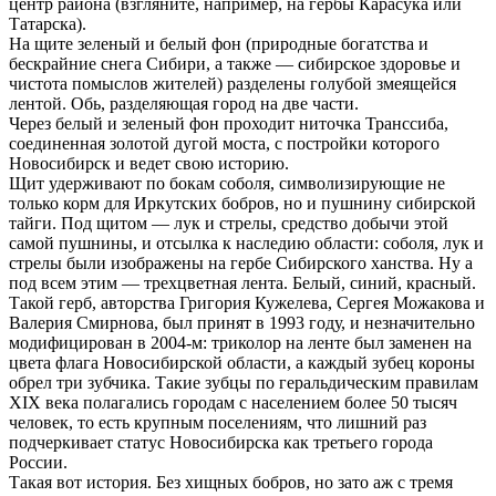
центр района (взгляните, например, на гербы Карасука или
Татарска).
На щите зеленый и белый фон (природные богатства и
бескрайние снега Сибири, а также — сибирское здоровье и
чистота помыслов жителей) разделены голубой змеящейся
лентой. Обь, разделяющая город на две части.
Через белый и зеленый фон проходит ниточка Транссиба,
соединенная золотой дугой моста, с постройки которого
Новосибирск и ведет свою историю.
Щит удерживают по бокам соболя, символизирующие не
только корм для Иркутских бобров, но и пушнину сибирской
тайги. Под щитом — лук и стрелы, средство добычи этой
самой пушнины, и отсылка к наследию области: соболя, лук и
стрелы были изображены на гербе Сибирского ханства. Ну а
под всем этим — трехцветная лента. Белый, синий, красный.
Такой герб, авторства Григория Кужелева, Сергея Можакова и
Валерия Смирнова, был принят в 1993 году, и незначительно
модифицирован в 2004-м: триколор на ленте был заменен на
цвета флага Новосибирской области, а каждый зубец короны
обрел три зубчика. Такие зубцы по геральдическим правилам
XIX века полагались городам с населением более 50 тысяч
человек, то есть крупным поселениям, что лишний раз
подчеркивает статус Новосибирска как третьего города
России.
Такая вот история. Без хищных бобров, но зато аж с тремя