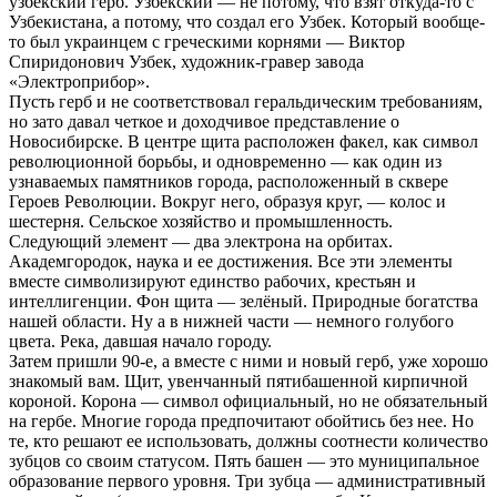
узбекский герб. Узбекский — не потому, что взят откуда-то с
Узбекистана, а потому, что создал его Узбек. Который вообще-
то был украинцем с греческими корнями — Виктор
Спиридонович Узбек, художник-гравер завода
«Электроприбор».
Пусть герб и не соответствовал геральдическим требованиям,
но зато давал четкое и доходчивое представление о
Новосибирске. В центре щита расположен факел, как символ
революционной борьбы, и одновременно — как один из
узнаваемых памятников города, расположенный в сквере
Героев Революции. Вокруг него, образуя круг, — колос и
шестерня. Сельское хозяйство и промышленность.
Следующий элемент — два электрона на орбитах.
Академгородок, наука и ее достижения. Все эти элементы
вместе символизируют единство рабочих, крестьян и
интеллигенции. Фон щита — зелёный. Природные богатства
нашей области. Ну а в нижней части — немного голубого
цвета. Река, давшая начало городу.
Затем пришли 90-е, а вместе с ними и новый герб, уже хорошо
знакомый вам. Щит, увенчанный пятибашенной кирпичной
короной. Корона — символ официальный, но не обязательный
на гербе. Многие города предпочитают обойтись без нее. Но
те, кто решают ее использовать, должны соотнести количество
зубцов со своим статусом. Пять башен — это муниципальное
образование первого уровня. Три зубца — административный