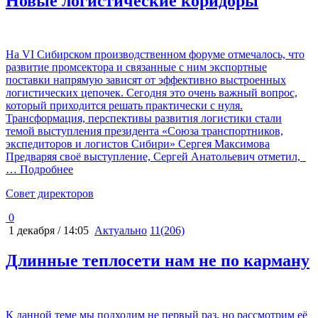
Новые логистические коридоры
На VI Сибирском производственном форуме отмечалось, что
развитие промсектора и связанные с ним экспортные
поставки напрямую зависят от эффективно выстроенных
логистических цепочек. Сегодня это очень важный вопрос,
который приходится решать практически с нуля.
Трансформация, перспективы развития логистики стали
темой выступления президента «Союза транспортников,
экспедиторов и логистов Сибири» Сергея Максимова
Предваряя своё выступление, Сергей Анатольевич отметил,
… Подробнее
Cовет директоров
0
1 декабря / 14:05
Актуально
11(206)
Длинные теплосети нам не по карману
К данной теме мы подходим не первый раз, но рассмотрим её