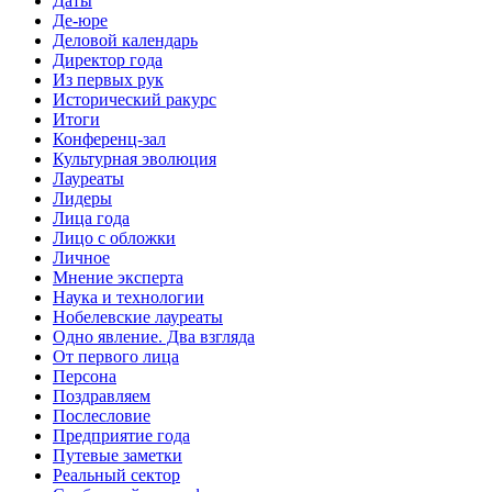
Даты
Де-юре
Деловой календарь
Директор года
Из первых рук
Исторический ракурс
Итоги
Конференц-зал
Культурная эволюция
Лауреаты
Лидеры
Лица года
Лицо с обложки
Личное
Мнение эксперта
Наука и технологии
Нобелевские лауреаты
Одно явление. Два взгляда
От первого лица
Персона
Поздравляем
Послесловие
Предприятие года
Путевые заметки
Реальный сектор