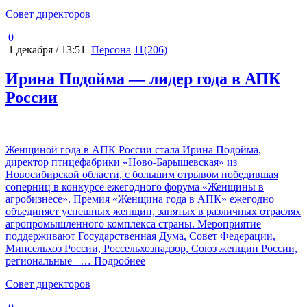
Cовет директоров
0
1 декабря / 13:51
Персона
11(206)
Ирина Подойма — лидер года в АПК
России
Женщиной года в АПК России стала Ирина Подойма,
директор птицефабрики «Ново-Барышевская» из
Новосибирской области, с большим отрывом победившая
соперниц в конкурсе ежегодного форума «Женщины в
агробизнесе». Премия «Женщина года в АПК» ежегодно
объединяет успешных женщин, занятых в различных отраслях
агропромышленного комплекса страны. Мероприятие
поддерживают Государственная Дума, Совет Федерации,
Минсельхоз России, Россельхознадзор, Союз женщин России,
региональные
… Подробнее
Cовет директоров