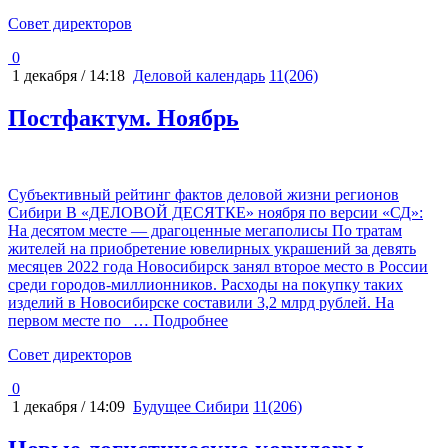
Cовет директоров
0
1 декабря / 14:18
Деловой календарь
11(206)
Постфактум. Ноябрь
Субъективный рейтинг фактов деловой жизни регионов
Сибири В «ДЕЛОВОЙ ДЕСЯТКЕ» ноября по версии «СД»:
На десятом месте — драгоценные мегаполисы По тратам
жителей на приобретение ювелирных украшений за девять
месяцев 2022 года Новосибирск занял второе место в России
среди городов-миллионников. Расходы на покупку таких
изделий в Новосибирске составили 3,2 млрд рублей. На
первом месте по
… Подробнее
Cовет директоров
0
1 декабря / 14:09
Будущее Сибири
11(206)