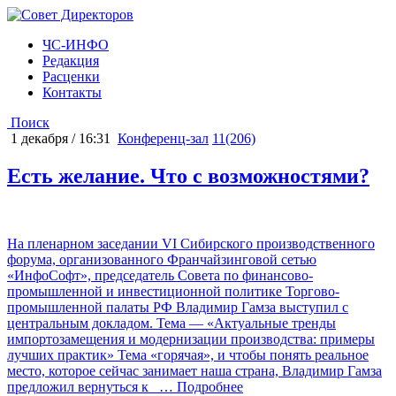
ЧС-ИНФО
Редакция
Расценки
Контакты
Поиск
1 декабря / 16:31
Конференц-зал
11(206)
Есть желание. Что с возможностями?
На пленарном заседании VI Сибирского производственного
форума, организованного Франчайзинговой сетью
«ИнфоСофт», председатель Совета по финансово-
промышленной и инвестиционной политике Торгово-
промышленной палаты РФ Владимир Гамза выступил с
центральным докладом. Тема ― «Актуальные тренды
импортозамещения и модернизации производства: примеры
лучших практик» Тема «горячая», и чтобы понять реальное
место, которое сейчас занимает наша страна, Владимир Гамза
предложил вернуться к
… Подробнее