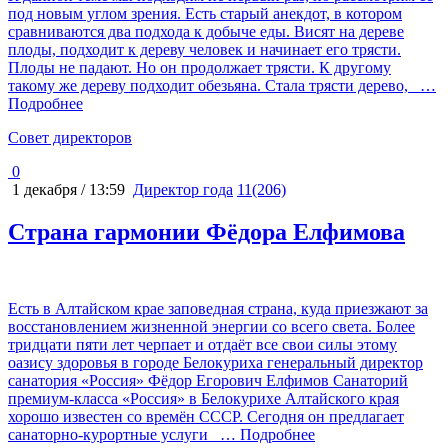
под новым углом зрения. Есть старый анекдот, в котором
сравниваются два подхода к добыче еды. Висят на дереве
плоды, подходит к дереву человек и начинает его трясти.
Плоды не падают. Но он продолжает трясти. К другому
такому же дереву подходит обезьяна. Стала трясти дерево,
…
Подробнее
Cовет директоров
0
1 декабря / 13:59
Директор года
11(206)
Страна гармонии Фёдора Елфимова
Есть в Алтайском крае заповедная страна, куда приезжают за
восстановлением жизненной энергии со всего света. Более
тридцати пяти лет черпает и отдаёт все свои силы этому
оазису здоровья в городе Белокуриха генеральный директор
санатория «Россия» Фёдор Егорович Елфимов Санаторий
премиум-класса «Россия» в Белокурихе Алтайского края
хорошо известен со времён СССР. Сегодня он предлагает
санаторно-курортные услуги
… Подробнее