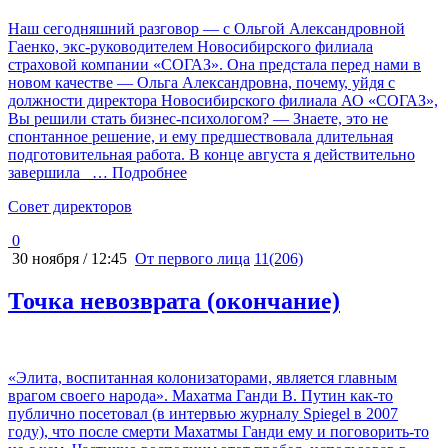
Наш сегодняшний разговор — с Ольгой Александровной
Гаенко, экс-руководителем Новосибирского филиала
страховой компании «СОГАЗ». Она предстала перед нами в
новом качестве — Ольга Александровна, почему, уйдя с
должности директора Новосибирского филиала АО «СОГАЗ»,
Вы решили стать бизнес-психологом? — Знаете, это не
спонтанное решение, и ему предшествовала длительная
подготовительная работа. В конце августа я действительно
завершила
… Подробнее
Cовет директоров
0
30 ноября / 12:45
От первого лица
11(206)
Точка невозврата (окончание)
«Элита, воспитанная колонизаторами, является главным
врагом своего народа». Махатма Ганди В. Путин как-то
публично посетовал (в интервью журналу Spiegel в 2007
году), что после смерти Махатмы Ганди ему и поговорить-то