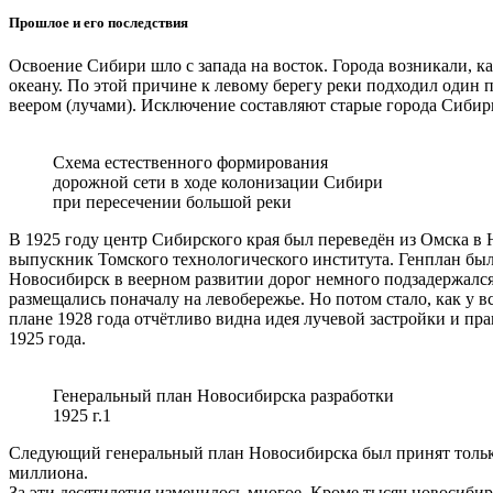
Прошлое и его последствия
Освоение Сибири шло с запада на восток. Города возникали, ка
океану. По этой причине к левому берегу реки подходил один 
веером (лучами). Исключение составляют старые города Сибири
Схема естественного формирования
дорожной сети в ходе колонизации Сибири
при пересечении большой реки
В 1925 году центр Сибирского края был переведён из Омска в 
выпускник Томского технологического института. Генплан был 
Новосибирск в веерном развитии дорог немного подзадержался
размещались поначалу на левобережье. Но потом стало, как у в
плане 1928 года отчётливо видна идея лучевой застройки и пра
1925 года.
Генеральный план Новосибирска разработки
1925 г.1
Следующий генеральный план Новосибирска был принят только в
миллиона.
За эти десятилетия изменилось многое. Кроме тысяч новосиби