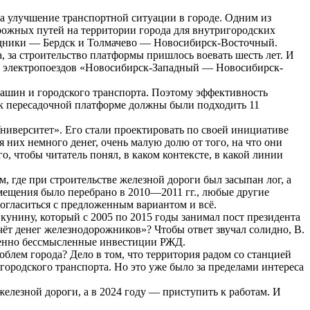
 на улучшение транспортной ситуации в городе. Одним из
рожных путей на территории города для внутригородских
Родники — Бердск и Толмачево — Новосибирск-Восточный.
, за строительство платформы пришлось воевать шесть лет. И
уты электропоездов «Новосибирск-Западный — Новосибирск-
машин и городского транспорта. Поэтому эффективность
, к пересадочной платформе должны были подходить 11
верситет». Его стали проектировать по своей инициативе
них немного денег, очень малую долю от того, на что они
о, чтобы читатель понял, в каком контексте, в какой линии
 где при строительстве железной дороги был засыпан лог, а
змещения было перебрано в 2010—2011 гг., любые другие
согласиться с предложенным вариантом и всё.
унину, который с 2005 по 2015 годы занимал пост президента
чёт денег железнодорожников»? Чтобы ответ звучал солидно, В.
шенно бессмысленные инвестиции РЖД.
лем города? Дело в том, что территория радом со станцией
городского транспорта. Но это уже было за пределами интереса
елезной дороги, а в 2024 году — приступить к работам. И