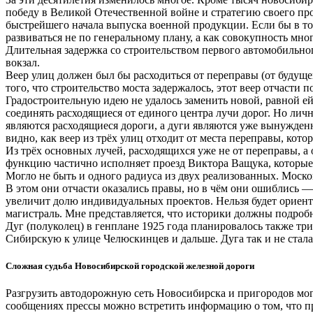
победу в Великой Отечественной войне и стратегию своего про
быстрейшего начала выпуска военной продукции. Если бы в то 
развиваться не по генеральному плану, а как совокупность м
Длительная задержка со строительством первого автомобильного
вокзал.
Веер улиц должен был бы расходиться от переправы (от будуще
того, что строительство моста задержалось, этот веер отчасти 
Градостроительную идею не удалось заменить новой, равной е
соединять расходящиеся от единого центра лучи дорог. Но ли
являются расходящиеся дороги, а дуги являются уже вынужден
видно, как веер из трёх улиц отходит от места переправы, кот
Из трёх основных лучей, расходящихся уже не от переправы, а 
функцию частично исполняет проезд Виктора Ващука, которые 
Могло не быть и одного радиуса из двух реализованных. Моск
В этом они отчасти оказались правы, но в чём они ошиблись — 
увеличит долю индивидуальных проектов. Нельзя будет ориент
магистраль. Мне представляется, что историки должны подробно
Дуг (полуколец) в генплане 1925 года планировалось также три
Сибирскую к улице Челюскинцев и дальше. Дуга так и не стал
Сложная судьба Новосибирской городской железной дороги
Разгрузить автодорожную сеть Новосибирска и пригородов мо
сообщениях прессы можно встретить информацию о том, что про