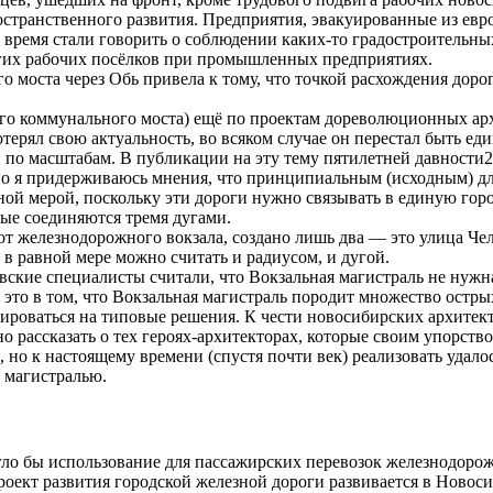
странственного развития. Предприятия, эвакуированные из евро
время стали говорить о соблюдении каких-то градостроительных
ногих рабочих посёлков при промышленных предприятиях.
 моста через Обь привела к тому, что точкой расхождения дорог
го коммунального моста) ещё по проектам дореволюционных архи
потерял свою актуальность, во всяком случае он перестал быть е
й по масштабам. В публикации на эту тему пятилетней давности
чно я придерживаюсь мнения, что принципиальным (исходным) дл
ной мерой, поскольку эти дороги нужно связывать в единую гор
орые соединяются тремя дугами.
от железнодорожного вокзала, создано лишь два — это улица Чел
в равной мере можно считать и радиусом, и дугой.
овские специалисты считали, что Вокзальная магистраль не нуж
это в том, что Вокзальная магистраль породит множество острых
ироваться на типовые решения. К чести новосибирских архитект
 рассказать о тех героях-архитекторах, которые своим упорство
, но к настоящему времени (спустя почти век) реализовать удало
а магистралью.
гло бы использование для пассажирских перевозок железнодорож
ект развития городской железной дороги развивается в Новосиб