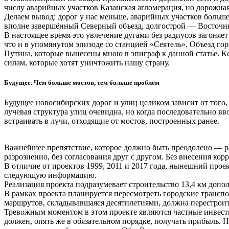
числу аварийных участков Казанская агломерация, но дорожная
Делаем вывод: дорог у нас меньше, аварийных участков больше
вполне завершённый Северный объезд, долгострой — Восточны
В настоящее время это увлечение дугами без радиусов загоняе
что и в упомянутом эпизоде со станцией «Сеятель». Объезд го
Путина, которые вынесены мною в эпиграф к данной статье. К
силам, которые хотят уничтожить нашу страну.
Будущее. Чем больше мостов, тем больше проблем
Будущее новосибирских дорог и улиц целиком зависит от того,
лучевая структура улиц очевидна, но когда последовательно в
встраивать в лучи, отходящие от мостов, построенных ранее.
Важнейшее препятствие, которое должно быть преодолено — ра
разрозненно, без согласования друг с другом. Без внесения ко
В отличие от проектов 1999, 2011 и 2017 года, нынешний прое
следующую информацию.
Реализация проекта подразумевает строительство 13,4 км доп
В рамках проекта планируется пересмотреть городские транспо
маршрутов, складывавшаяся десятилетиями, должна перестроит
Тревожным моментом в этом проекте являются частные инвест
должен, опять же в обязательном порядке, получать прибыль.