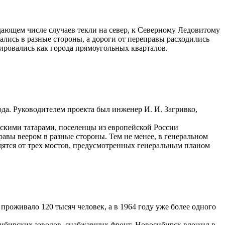
адающем числе случаев текли на север, к Северному Ледовитому
ались в разные стороны, а дороги от переправы расходились
ировались как города прямоугольных кварталов.
ода. Руководителем проекта был инженер И. И. Загривко,
рскими татарами, поселенцы из европейской России
равы веером в разные стороны. Тем не менее, в генеральном
ходятся от трех мостов, предусмотренных генеральным планом
проживало 120 тысяч человек, а в 1964 году уже более одного
осибирских заводов, снабжавших фронт, Новосибирск вложил в