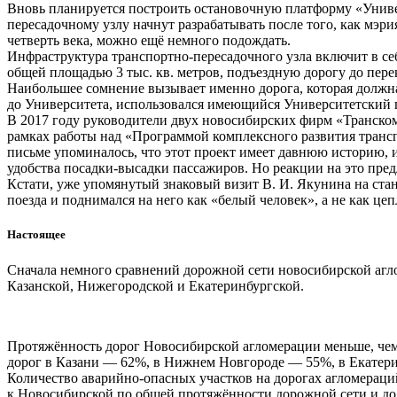
Вновь планируется построить остановочную платформу «Универс
пересадочному узлу начнут разрабатывать после того, как мэри
четверть века, можно ещё немного подождать.
Инфраструктура транспортно-пересадочного узла включит в се
общей площадью 3 тыс. кв. метров, подъездную дорогу до пере
Наибольшее сомнение вызывает именно дорога, которая должна
до Университета, использовался имеющийся Университетский 
В 2017 году руководители двух новосибирских фирм «Транско
рамках работы над «Программой комплексного развития транс
письме упоминалось, что этот проект имеет давнюю историю, 
удобства посадки-высадки пассажиров. Но реакции на это пред
Кстати, уже упомянутый знаковый визит В. И. Якунина на ста
поезда и поднимался на него как «белый человек», а не как ц
Настоящее
Сначала немного сравнений дорожной сети новосибирской агл
Казанской, Нижегородской и Екатеринбургской.
Протяжённость дорог Новосибирской агломерации меньше, чем 
дорог в Казани — 62%, в Нижнем Новгороде — 55%, в Екатер
Количество аварийно-опасных участков на дорогах агломераци
к Новосибирской по общей протяжённости дорожной сети и до