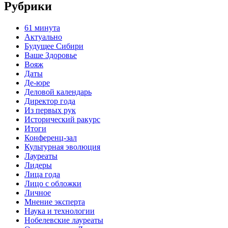
Рубрики
61 минута
Актуально
Будущее Сибири
Ваше Здоровье
Вояж
Даты
Де-юре
Деловой календарь
Директор года
Из первых рук
Исторический ракурс
Итоги
Конференц-зал
Культурная эволюция
Лауреаты
Лидеры
Лица года
Лицо с обложки
Личное
Мнение эксперта
Наука и технологии
Нобелевские лауреаты