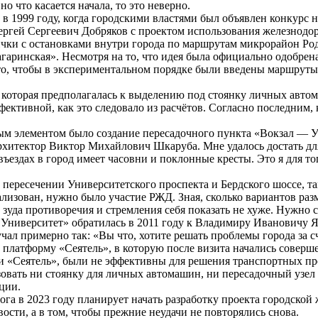
о что касается начала, то это неверно.
, в 1999 году, когда городскими властями был объявлен конкурс
ергей Сергеевич Добряков с проектом использования железнодо
трички с остановками внутри города по маршрутам микрорайон 
аринская». Несмотря на то, что идея была официально одобрена
на то, чтобы в экспериментальном порядке были введены маршр
 которая предполагалась к выделению под стоянку личных авто
фективной, как это следовало из расчётов. Согласно последним
элементом было создание пересадочного пункта «Вокзал — Уни
хитектор Виктор Михайлович Шкаруба. Мне удалось достать для 
ъездах в город имеет часовни и поклонные кресты. Это я для тог
ересечении Университетского проспекта и Бердского шоссе, там,
ализован, нужно было участие РЖД. Зная, сколько вариантов ра
 зуда противоречия и стремления себя показать не хуже. Нужно 
Университет» обратилась в 2011 году к Владимиру Ивановичу Як
ал примерно так: «Вы что, хотите решать проблемы города за с
платформу «Сеятель», в которую после визита начались совер
«Сеятель», были не эффективны для решения транспортных проб
зовать ни стоянку для личных автомашин, ни пересадочный узел 
ции.
а в 2023 году планирует начать разработку проекта городской ж
вости, а в том, чтобы прежние неудачи не повторялись снова.