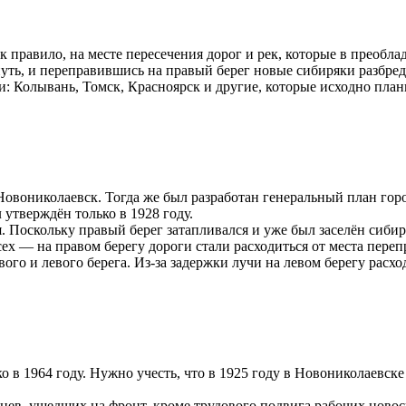
к правило, на месте пересечения дорог и рек, которые в преобл
путь, и переправившись на правый берег новые сибиряки разбред
: Колывань, Томск, Красноярск и другие, которые исходно план
Новониколаевск. Тогда же был разработан генеральный план гор
утверждён только в 1928 году.
. Поскольку правый берег затапливался и уже был заселён сиби
сех — на правом берегу дороги стали расходиться от места переп
вого и левого берега. Из-за задержки лучи на левом берегу рас
 1964 году. Нужно учесть, что в 1925 году в Новониколаевске 
рцев, ушедших на фронт, кроме трудового подвига рабочих нов