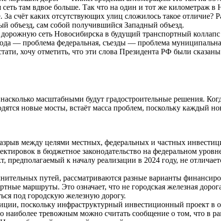
 сеть там вдвое больше. Так что на один и тот же километраж в
. За счёт каких отсутствующих улиц сложилось такое отличие? Р
й объезд, сам собой получившийся Западный объезд.
т дорожную сеть Новосибирска в будущий транспортный коллапс и
рода — проблема федеральная, съезды — проблема муниципальная
стати, хочу отметить, что эти слова Президента РФ были сказа
 насколько масштабными будут градостроительные решения. Когда
водятся новые мосты, встаёт масса проблем, поскольку каждый н
зрыв между целями местных, федеральных и частных инвестиций
рректировок в бюджетное законодательство на федеральном уровне
кт, предполагаемый к началу реализации в 2024 году, не отлича
олнительных путей, рассматриваются разные варианты финансиро
ртные маршруты. Это означает, что не городская железная доро
ься под городскую железную дорогу.
иции, поскольку инфраструктурный инвестиционный проект в о
 Но наиболее тревожным можно считать сообщение о том, что в 