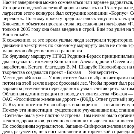
Насчёт завершения можно сомневаться или заранее радоваться, н
История городской железной дороги началась на 15 лет раньше
лауреатов этого конкурса был сотрудник компании «Корпус» С
перевозок. По этому проекту предполагалось запустить элек
Ключевым объектом проекта стала пересадочная платформа «Гаг
только в 2005 году она была введена в строй. Ещё год ушёл 
Восточный».
К сожалению, за это время ушлые люди застроили территорию,
движения электричек по сквозному маршруту была не столь эф
маршрутов общественного транспорта.
По будущему маршруту НГЖД Родники-Бердск принципиальным 
два энтузиаста: инженер Константин Александрович Осеев и ар
наработали. Кстати, благодаря В. М. Шкарубе Новосибирск на в
творчества создавался проект «Вокзал — Университет».
Место для «Вокзал — Университет» было выбрано авторами на п
потом на этой земле вырос бросовый лес. Чтобы проект был ре
варианты размещения пересадочного узла я считаю результатом
Областная администрация по поводу строительства «Вокзал — 
ОАО «Российские железные дороги» (РЖД). Ответ (устный) звуч
И. Якунин посетил Новосибирск и конкретно — остановочную 
Почему эти инвестиции, существенно улучшившие вид станции 
«Сеятель» была уже плотно застроена. Там нельзя было органи
железнодорожников, успешно освоивших выделенные инвести
По сообщениям журналистов, Западно-Сибирская железная дорог
дело, разумеется, не в восстановлении исторической справедли