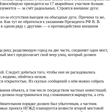
 Новосибирске приходится на 17 аварийных участков больше.
азумеется — за счёт радиальных. Строятся внешние дуги:
з-за отсутствия выездов на объездные дуги. Причина та же,
. Как тут не обратиться к указаниям Президента РФ В. В.
ны в одном ряду с другими — о противодействии внешним
 реку, разделяющую город на две части, соединяет один мост,
овый мост предполагает свой веер улиц, который должен
. Следует добиться того, чтобы они не расходовались
, видимо, обойтись нельзя.
ется открытостью. Из скупых сообщений о нём можно собрать
вания объекта, в том числе посредством частных инвестиций.
га должна подстраиваться под сложившиеся маршруты, а сеть
бязательном порядке должен был убыточным, а частник
рамках проекта НГЖД планируется возвести второй мостовой