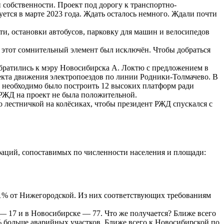
 собственности. Проект под дорогу к транспортно-
уется в марте 2023 года. Ждать осталось немного. Ждали почти
ти, остановки автобусов, парковку для машин и велосипедов
а этот сомнительный элемент был исключён. Чтобы добраться
братились к мэру Новосибирска А. Локтю с предложением в
кта движения электропоездов по линии Родники-Толмачево. В
о необходимо было построить 12 высоких платформ ради
я РЖД на проект не была положительной.
 лестничкой на колёсиках, чтобы президент РЖД спускался с
аций, сопоставимых по численности населения и площади:
81% от Нижегородской. Из них соответствующих требованиям
— 17 и в Новосибирске — 77. Что же получается? Ближе всего
 больше аварийных участков. Ближе всего к Новосибирской по