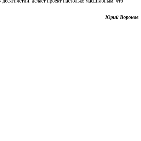
 десятилетий, делает проект настолько масштабным, что
Юрий Воронов