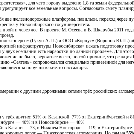
итетская», для чего городу выделено 1,8 га земли федеральной
я урегулирует все земельные вопросы. Согласовать смету планир
бя две железнодорожные платформы, павильон, переход через пу
крестка у Новосибирского госуниверситета.
 пройти через лес. В проекте М. Осеева и В. Шкарубы 2011 год
проезд.
мплектэнерго» (Гукун А. П.) и ООО «Корпус» (Воронов Ю. П.) о
портной инфраструктуры Новосибирска» начать подготовку прое
и у двух компаний есть наработки по данной проблеме. Для этог
ложение не было, вероятнее всего, по той причине, что реакци
нцию «Сеятель» сопровождался специально привезённой для него
епляющиеся за поручни какие-то пассажиры.
омерации с другими дорожными сетями трёх российских агломер
у трёх других: 51% от Казанской, 77% от Екатеринбургской и 
инбурге — 40% и в Новосибирске — 48%.
й: в Казани — 73, в Нижнем Новгороде — 119, в Екатеринбурге 
ле хороших дорог — Нижегородская агломерация. Но там на 55%