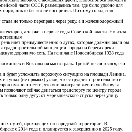
пейской части СССР, размещались там, где было удобно для
 норм, никто бы это не воспринял. Поэтому город стал
 стала не только переправа через реку, а и железнодорожный
текторов, а также в первые годы Советской власти. Но из-за
динственным.
2 речь идёт преимущественно о дугах, которые должны были бы
я градостроительной концепции города на берегах реки
одскую дорожную сеть. На генплане Новосибирска 1928 года
юскинцев и Вокзальная магистраль. Третий не состоялся, его
на и будет усложнять дорожную ситуацию на площади Ленина.
 и тупых (не прямых) углов, что затруднит строительство и
оров нужно отнести, что они выиграли жестокую битву за
м позволяют сейчас двигаться транспорту по центру города.
сь только одну дугу: от Чернышевского спуска через улицу
ных путей, проходящих по городской территории. В
ирске с 2014 года и планируется к завершению в 2025 году.