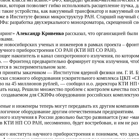
ики, которая позволяет гибко использовать расщепление пучка
и такие устройства, как вакуумный трансфокатор и вакуумный 
акже в Институте физики микроструктур РАН. Старший научный
Фа: разработка двухзеркального монохроматора, скрещенной си
ниринг»
Александр Кривенко
рассказал, что организацией был
иками.
ие новосибирских ученых и инженеров в рамках проекта – фронт
 научного приборостроения СО РАН (КТИ НП СО РАН).
ающее накопитель и канал синхротронного излучения, по котор
о
. — Фронтенд предварительно формирует пучок излучения, чтоб
ится в экспериментальном зале.
 приняты заказчиком — Институтом ядерной физики им. Г. И. 
ически сложного оборудования ускорительного комплекса ЦКП «
во на 45 миллионов рублей, — сообщил и.о. директора КТИ НП
ать назад. Решили множество проблем с контролем качества пос
 создаваемом для СКИФа оборудовании российских комплектующи
ченые и инженеры теперь могут передавать их другим компания
ологичное оборудование другим отечественным предприятиям.
ного излучения в России довольно быстро развивается (уже «м
ов КТИ НП СО РАН, несомненно, будет востребован, и им не раз 
ого института научного приборостроения и понимаем, что здесь