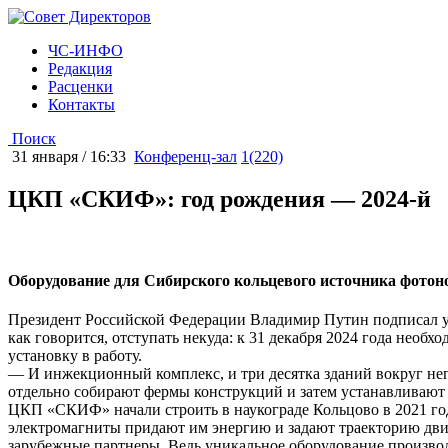
ЧС-ИНФО
Редакция
Расценки
Контакты
Поиск
31 января / 16:33
Конференц-зал
1(220)
ЦКП «СКИФ»: год рождения — 2024-й
Оборудование для Сибирского кольцевого источника фото
Президент Российской Федерации Владимир Путин подписал ук
как говорится, отступать некуда: к 31 декабря 2024 года необ
установку в работу.
— И инжекционный комплекс, и три десятка зданий вокруг н
отдельно собирают фермы конструкций и затем устанавливают 
ЦКП «СКИФ» начали строить в наукограде Кольцово в 2021 году
электромагниты придают им энергию и задают траекторию движ
зарубежные партнеры. Ведь уникальное оборудование произво