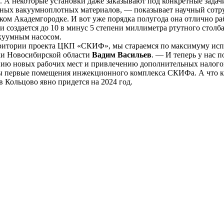
. А некоторые установки даже заказывают под конкретные задач
родных вакуумноплотных материалов, — показывает научный с
ком Академгородке. И вот уже порядка полугода она отлично ра
чи создается до 10 в минус 5 степени миллиметра ртутного столб
акуумным насосом.
итории проекта ЦКП «СКИФ», мы стараемся по максимуму испол
ки Новосибирской области
Вадим Васильев
. — И теперь у нас 
нию новых рабочих мест и привлечению дополнительных налого
ы первые помещения инжекционного комплекса СКИФа. А что кас
 Кольцово явно придется на 2024 год.