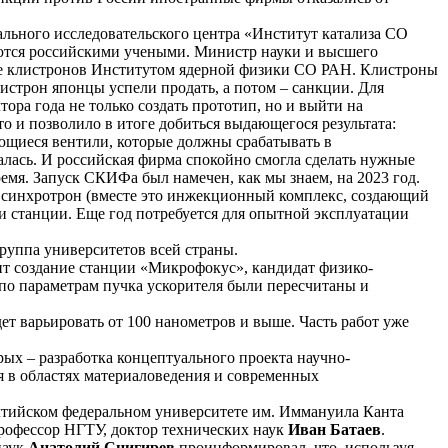
ального исследовательского центра «Институт катализа СО
аются российскими учеными. Министр науки и высшего
ание клистронов Институтом ядерной физики СО РАН. Клистроны
строн японцы успели продать, а потом – санкции. Для
ра года не только создать прототип, но и выйти на
о и позволило в итоге добиться выдающегося результата:
ающиеся вентили, которые должны срабатывать в
алась. И российская фирма спокойно смогла сделать нужные
время. Запуск СКИФа был намечен, как мы знаем, на 2023 год.
ый синхротрон (вместе это инжекционный комплекс, создающий
и станции. Еще год потребуется для опытной эксплуатации
руппа университетов всей страны.
ит создание станции «Микрофокус», кандидат физико-
 по параметрам пучка ускорителя были пересчитаны и
ет варьировать от 100 нанометров и выше. Часть работ уже
ых – разработка концептуального проекта научно-
я в областях материаловедения и современных
лтийском федеральном университете им. Иммануила Канта
рофессор НГТУ, доктор технических наук
Иван Батаев
.
наук
Анатолий Снигирев
проинформировал, что, используя