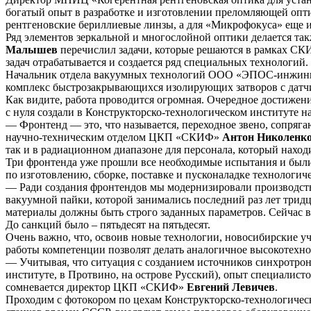
богатый опыт в разработке и изготовлении преломляющей опт
рентгеновские бериллиевые линзы, а для «Микрофокуса» еще 
Ряд элементов зеркальной и многослойной оптики делается т
Малышев
перечислил задачи, которые решаются в рамках СКИ
задач отрабатывается и создается ряд специальных технологий.
Начальник отдела вакуумных технологий ООО «ЭПОС-инжи
комплекс быстрозакрывающихся изолирующих затворов с датч
Как видите, работа проводится огромная. Очередное достижен
с нуля создали в Конструкторско-технологическом институте
— Фронтенд — это, что называется, переходное звено, сопряг
научно-техническим отделом ЦКП «СКИФ»
Антон Николенк
так и в радиационном диапазоне для персонала, который наход
Три фронтенда уже прошли все необходимые испытания и были
по изготовлению, сборке, поставке и пусконаладке технолог
— Ради создания фронтендов мы модернизировали производст
вакуумной пайки, которой занимались последний раз лет тридц
материалы должны быть строго заданных параметров. Сейчас в
До санкций было – пятьдесят на пятьдесят.
Очень важно, что, освоив новые технологии, новосибирские у
работы компетенции позволят делать аналогичное высокотехн
— Учитывая, что ситуация с созданием источников синхротрон
институте, в Протвино, на острове Русский), опыт специалист
сомневается директор ЦКП «СКИФ»
Евгений Левичев
.
Проходим с фотокором по цехам Конструкторско-технологическ