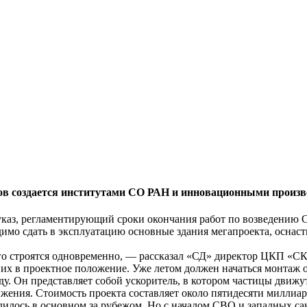
нов создается институтами СО РАН и инновационными прои
аз, регламентирующий сроки окончания работ по возведению С
ходимо сдать в эксплуатацию основные здания мегапроекта, осна
его строятся одновременно, — рассказал «СД» директор ЦКП «
их в проектное положение. Уже летом должен начаться монтаж 
. Он представляет собой ускоритель, в котором частицы движут
ения. Стоимость проекта составляет около пятидесяти миллиар
дилось в основном за рубежом. Но с началом СВО и западных с