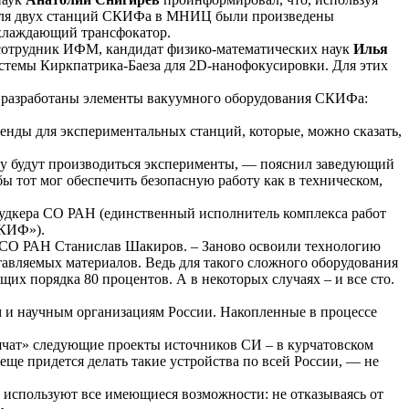
, для двух станций СКИФа в МНИЦ были произведены
охлаждающий трансфокатор.
 сотрудник ИФМ, кандидат физико-математических наук
Илья
стемы Киркпатрика-Баеза для 2D-нанофокусировки. Для этих
и разработаны элементы вакуумного оборудования СКИФа:
енды для экспериментальных станций, которые, можно сказать,
ому будут производиться эксперименты, — пояснил заведующий
ы тот мог обеспечить безопасную работу как в техническом,
Будкера СО РАН (единственный исполнитель комплекса работ
СКИФ»).
 СО РАН Станислав Шакиров. – Заново освоили технологию
тавляемых материалов. Ведь для такого сложного оборудования
х порядка 80 процентов. А в некоторых случаях – и все сто.
м и научным организациям России. Накопленные в процессе
аячат» следующие проекты источников СИ – в курчатовском
еще придется делать такие устройства по всей России, — не
 используют все имеющиеся возможности: не отказываясь от