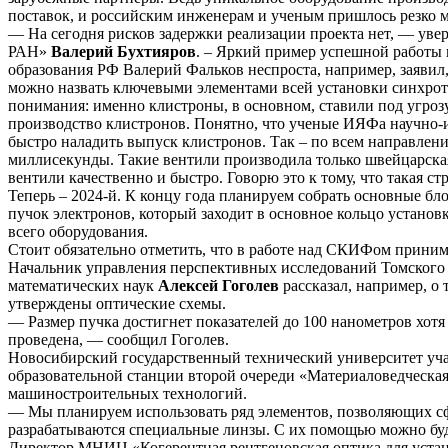
поставок, и российским инженерам и ученым пришлось резко м
— На сегодня рисков задержки реализации проекта нет, — уве
РАН»
Валерий Бухтияров
. – Яркий пример успешной работы
образования РФ Валерий Фальков неспроста, например, заявил
можно назвать ключевыми элементами всей установки синхрот
понимания: именно клистроны, в основном, ставили под угрозу
производство клистронов. Понятно, что ученые ИЯФа научно-ис
быстро наладить выпуск клистронов. Так – по всем направлен
миллисекунды. Такие вентили производила только швейцарская
вентили качественно и быстро. Говорю это к тому, что такая ст
Теперь – 2024-й. К концу года планируем собрать основные б
пучок электронов, который заходит в основное кольцо установ
всего оборудования.
Стоит обязательно отметить, что в работе над СКИФом принима
Начальник управления перспективных исследований Томского 
математических наук
Алексей Гоголев
рассказал, например, о
утверждены оптические схемы.
— Размер пучка достигнет показателей до 100 нанометров хотя 
проведена, — сообщил Гоголев.
Новосибирский государственный технический университет учас
образовательной станции второй очереди «Материаловедческа
машиностроительных технологий.
— Мы планируем использовать ряд элементов, позволяющих сф
разрабатываются специальные линзы. С их помощью можно буд
Директор МНИЦ «Когерентная рентгеновская оптика для устан