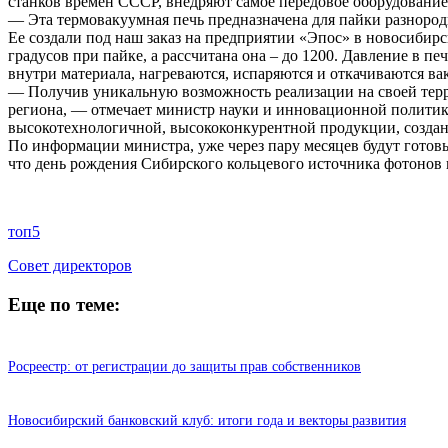
станков времен СССР, внедряют самое передовое оборудование
— Эта термовакуумная печь предназначена для пайки разно
Ее создали под наш заказ на предприятии «Эпос» в новосибирс
градусов при пайке, а рассчитана она – до 1200. Давление в пе
внутри материала, нагреваются, испаряются и откачиваются в
— Получив уникальную возможность реализации на своей терр
региона, — отмечает министр науки и инновационной полити
высокотехнологичной, высококонкурентной продукции, созда
По информации министра, уже через пару месяцев будут готов
что день рождения Сибирского кольцевого источника фотонов в
топ5
Cовет директоров
Еще по теме:
Росреестр: от регистрации до защиты прав собственников
Новосибирский банковский клуб: итоги года и векторы развития