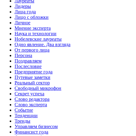
Лауреаты
Лидеры
Лица года
Лицо с обложки
Личное
Мнение эксперта
Наука и технологии
Нобелевские лауреаты
Одно явление. Два взгляда
От первого лица
Персона
Поздравляем
Послесловие
Предприятие года
Путевые заметки
Реальный сектор
Свободный микрофон
Секрет успеха
Слово редактора
Слово эксперта
Событие
Тенденции
Тренды
Управляем бизнесом
Финансист года