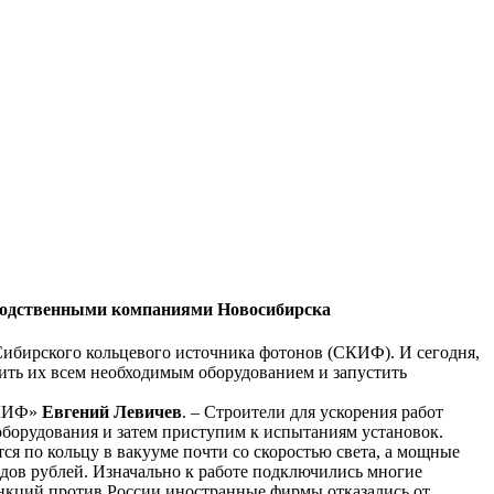
зводственными компаниями Новосибирска
ибирского кольцевого источника фотонов (СКИФ). И сегодня,
стить их всем необходимым оборудованием и запустить
СКИФ»
Евгений Левичев
. – Строители для ускорения работ
оборудования и затем приступим к испытаниям установок.
ся по кольцу в вакууме почти со скоростью света, а мощные
дов рублей. Изначально к работе подключились многие
анкций против России иностранные фирмы отказались от