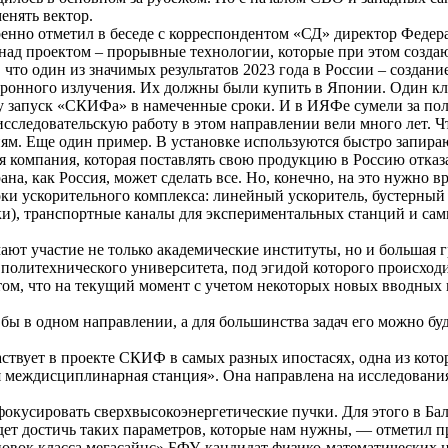
енять вектор.
ренно отметил в беседе с корреспондентом «СД» директор Федер
 над проектом – прорывные технологии, которые при этом созд
, что один из значимых результатов 2023 года в России – созд
ронного излучения. Их должны были купить в Японии. Один кли
 запуск «СКИФа» в намеченные сроки. И в ИЯФе сумели за полто
следовательскую работу в этом направлении вели много лет. Чт
иям. Еще один пример. В установке используются быстро запир
 компания, которая поставлять свою продукцию в Россию отказ
рана, как Россия, может сделать все. Но, конечно, на это нужно 
локи ускорительного комплекса: линейный ускоритель, бустерн
ки), транспортные каналы для экспериментальных станций и сам
ют участие не только академические институты, но и большая г
политехнического университета, под эгидой которого происход
 том, что на текущий момент с учетом некоторых новых вводных
бы в одном направлении, а для большинства задач его можно буд
твует в проекте СКИФ в самых разных ипостасях, одна из котор
я междисциплинарная станция». Она направлена на исследовани
окусировать сверхвысокоэнергетические пучки. Для этого в Ба
ет достичь таких параметров, которые нам нужны, — отметил п
овок класса мегасайнс» БФУ, кандидат физико-математических 