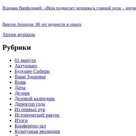
Владыка Варфоломей: «Вера подвигает человека к главной цели – науч
Виктор Архипов: 80 лет мудрости и опыта
Архив журнала
Рубрики
61 минута
Актуально
Будущее Сибири
Ваше Здоровье
Вояж
Даты
Де-юре
Деловой календарь
Директор года
Из первых рук
Исторический ракурс
Итоги
Конференц-зал
Культурная эволюция