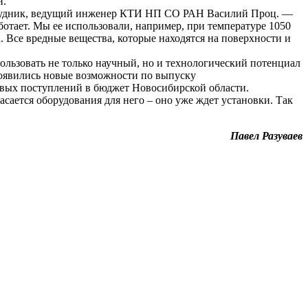
и.
отрудник, ведущий инженер КТИ НП СО РАН Василий Проц. —
ботает. Мы ее использовали, например, при температуре 1050
а. Все вредные вещества, которые находятся на поверхности и
ьзовать не только научный, но и технологический потенциал
появились новые возможности по выпуску
вых поступлений в бюджет Новосибирской области.
ается оборудования для него – оно уже ждет установки. Так
Павел Разуваев