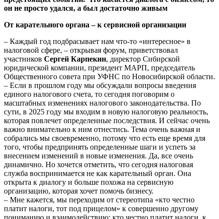
он не просто удался, а был достаточно живым
От карательного органа – к сервисной организации
– Каждый год подбрасывает нам что-то «интересное» в
налоговой сфере, – открывая форум, приветствовал
участников
Сергей Карпекин
, директор Сибирской
юридической компании, президент МАРП, председатель
Общественного совета при УФНС по Новосибирской области.
– Если в прошлом году мы обсуждали вопросы введения
единого налогового счета, то сегодня поговорим о
масштабных изменениях налогового законодательства. По
сути, в 2025 году мы входим в новую налоговую реальность,
которая повлечет определенные последствия. И сейчас очень
важно внимательно к ним отнестись. Тема очень важная и
собрались мы своевременно, потому что есть еще время для
того, чтобы предпринять определенные шаги и успеть за
внесением изменений в новые изменения. Да, все очень
динамично. Но хочется отметить, что сегодня налоговая
служба воспринимается не как карательный орган. Она
открыта к диалогу и больше похожа на сервисную
организацию, которая хочет помочь бизнесу.
– Мне кажется, мы переходим от стереотипа «кто честно
платит налоги, тот под прицелом» к совершенно другому
пониманию и взаимодействию: кто честно платит налоги, к