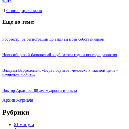
топ5
Cовет директоров
Еще по теме:
Росреестр: от регистрации до защиты прав собственников
Новосибирский банковский клуб: итоги года и векторы развития
Владыка Варфоломей: «Вера подвигает человека к главной цели –
научиться любить»
Виктор Архипов: 80 лет мудрости и опыта
Архив журнала
Рубрики
61 минута