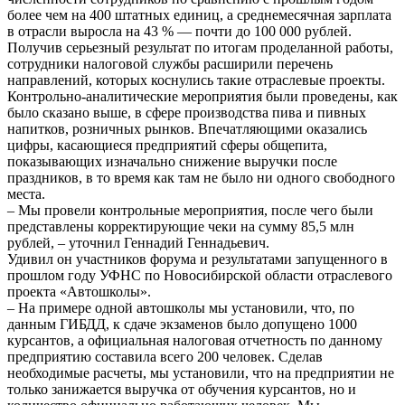
более чем на 400 штатных единиц, а среднемесячная зарплата
в отрасли выросла на 43 % — почти до 100 000 рублей.
Получив серьезный результат по итогам проделанной работы,
сотрудники налоговой службы расширили перечень
направлений, которых коснулись такие отраслевые проекты.
Контрольно-аналитические мероприятия были проведены, как
было сказано выше, в сфере производства пива и пивных
напитков, розничных рынков. Впечатляющими оказались
цифры, касающиеся предприятий сферы общепита,
показывающих изначально снижение выручки после
праздников, в то время как там не было ни одного свободного
места.
– Мы провели контрольные мероприятия, после чего были
представлены корректирующие чеки на сумму 85,5 млн
рублей, – уточнил Геннадий Геннадьевич.
Удивил он участников форума и результатами запущенного в
прошлом году УФНС по Новосибирской области отраслевого
проекта «Автошколы».
– На примере одной автошколы мы установили, что, по
данным ГИБДД, к сдаче экзаменов было допущено 1000
курсантов, а официальная налоговая отчетность по данному
предприятию составила всего 200 человек. Сделав
необходимые расчеты, мы установили, что на предприятии не
только занижается выручка от обучения курсантов, но и