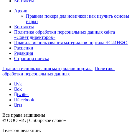
Контакты
Архив
Правила покера для новичков: как изучить основы
игры?
Контакты
Политика обработки персональных данных сайта
«Совет директоров»
Правила использования материалов портала ЧС-ИНФО
Расценки
Редакция
Страница поиска
Правила использования материалов портала
|
Политика
обработки персональных данных
vk
ok
twitter
facebook
rss
Все права защищены
© ООО «ИД Сибирское слово»
Телефон редакции: