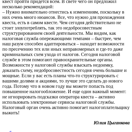
квест пройти придется всем. В свете чего он предложил
несколько рекомендаций:
– Нужно внимательно отнестись к изменениям, поскольку в
них очень много нюансов. Все, что нужно для прохождения
квеста, есть в самом квесте. Чем сегодня действительно не
стоит злоупотреблять, так это недобросовестным
структурированием своей деятельности. Мы видим, как
налоговая служба опережающими темпами – быстрее, чем
наш разум способен адаптироваться – находит возможности
по пресечению тех или иных неправомерных и где-то даже
криминальных схем ухода от налогов. Сегодня налоговой
службе в этом помогают правоохранительные органы.
Возможности у налоговой службы взыскать недоимку,
доказать схему, недобросовестность сегодня очень большие и
мощные. Если у вас есть планы что-то структурировать с
вашими долями и акциями, то лучше это сделать до нового
года. Потому что в новом году вы можете попасть под
повышенное налогообложение. И еще один важный момент:
не игнорировать подсказки оператора квеста – активно
использовать электронные сервисы налоговой службы.
Налоговый орган очень активно помогает налогоплательщику
выжить!
Юлия Цыганкова