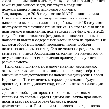
Ассоциация активно взаимодействует с властью для решения
важных для бизнеса задач, участвует в создании
положительного инвестиционного климата.
Так, например, в 2018 году именно МАРП инициировала в
Новосибирской области введение инвестиционного
налогового вычета из налога на прибыль, а в 2019 году этот
инструмент стал активно применяться. То, что это был шаг в
правильном направлении, подтверждает тот факт, что в 2025
году в России появляется федеральный инвестиционный
налоговый вычет в федеральной части налога на прибыль. Он
касается обрабатывающей промышленности, добычи
полезных ископаемых и т. д. Это не может не радовать, но
вызывает у членов Ассоциации опасение – не изменится ли,
не усложнится ли от его введения процедура получения
регионального?..
– Налоговая политика, по нашему мнению, несомненно,
оказывает влияние на инвестиционный климат, – обратил
внимание присутствующих на панельной дискуссии Сергей
Карпекин. – Те изменения, которые происходят и будут
происходить в следующем году, серьезно меняют налоговую
среду.
Для того, чтобы адаптироваться к новым налоговым
условиям, по словам Сергея Вадимовича, важно правильно
пройти квест по подготовке бизнеса к новой
действительности. В отличии от игрового квеста, налоговый