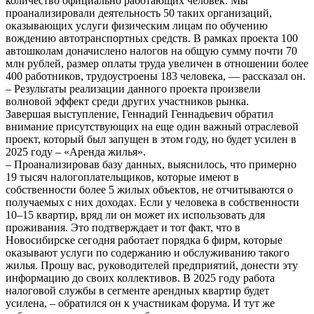
количество официально работающих человек. Мы
проанализировали деятельность 50 таких организаций,
оказывающих услуги физическим лицам по обучению
вождению автотранспортных средств. В рамках проекта 100
автошколам доначислено налогов на общую сумму почти 70
млн рублей, размер оплаты труда увеличен в отношении более
400 работников, трудоустроены 183 человека, — рассказал он.
– Результаты реализации данного проекта произвели
волновой эффект среди других участников рынка.
Завершая выступление, Геннадий Геннадьевич обратил
внимание присутствующих на еще один важный отраслевой
проект, который был запущен в этом году, но будет усилен в
2025 году – «Аренда жилья».
– Проанализировав базу данных, выяснилось, что примерно
19 тысяч налогоплательщиков, которые имеют в
собственности более 5 жилых объектов, не отчитываются о
получаемых с них доходах. Если у человека в собственности
10–15 квартир, вряд ли он может их использовать для
проживания. Это подтверждает и тот факт, что в
Новосибирске сегодня работает порядка 6 фирм, которые
оказывают услуги по содержанию и обслуживанию такого
жилья. Прошу вас, руководителей предприятий, донести эту
информацию до своих коллективов. В 2025 году работа
налоговой службы в сегменте арендных квартир будет
усилена, – обратился он к участникам форума. И тут же