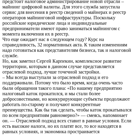
предстоит налоговое администрирование новой отрасли –
майнинг цифровой валюты. Для этого служба запустила
сервис для внесения в реестр сведений о майнерах и реестр
операторов майнинговой инфраструктуры. Поскольку
российские юридические лица и индивидуальные
предприниматели имеют право заниматься майнингом с
момента включения их в реестр.
Что еще ожидает нас в следующем году? Курс на
справедливость, 32 нормативных акта. К таким изменениям
надо готовиться как представителям бизнеса, так и налоговой
службе.
Но, как заметил Сергей Карпекин, комплексное развитие
территории, которым в данном случае представляется
отраслевой подход, лучше точечной застройки.
– Мы всегда выступали за отраслевой подход и его
поддерживали. Потому что было время, когда очень часто
были обращения такого плана: «По нашему предприятию
налоговый каток прокатился, и мы стали более
добросовестными, но конкурирующие субъекты продолжают
работать по-старому и получают конкурентные
преимущества. Как бы так сделать, чтобы каток прокатывался
по всем предприятиям равномерно?» — смеясь, напоминает
он. — Отраслевой подход всех ставит в равные условия. Если
есть высокие налоги, но их платят все, то все находятся в
равных условиях, и экономика простраивается