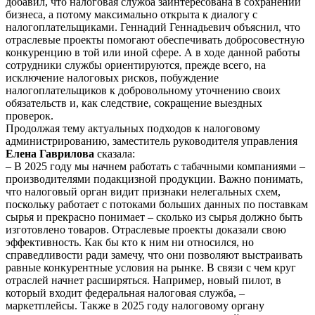
добавил, что налоговая служба заинтересована в сохранении
бизнеса, а потому максимально открыта к диалогу с
налогоплательщиками. Геннадий Геннадьевич объяснил, что
отраслевые проекты помогают обеспечивать добросовестную
конкуренцию в той или иной сфере. А в ходе данной работы
сотрудники службы ориентируются, прежде всего, на
исключение налоговых рисков, побуждение
налогоплательщиков к добровольному уточнению своих
обязательств и, как следствие, сокращение выездных
проверок.
Продолжая тему актуальных подходов к налоговому
администрированию, заместитель руководителя управления
Елена Гаврилова
сказала:
– В 2025 году мы начнем работать с табачными компаниями –
производителями подакцизной продукции. Важно понимать,
что налоговый орган видит признаки нелегальных схем,
поскольку работает с потоками больших данных по поставкам
сырья и прекрасно понимает – сколько из сырья должно быть
изготовлено товаров. Отраслевые проекты доказали свою
эффективность. Как бы кто к ним ни относился, но
справедливости ради замечу, что они позволяют выстраивать
равные конкурентные условия на рынке. В связи с чем круг
отраслей начнет расширяться. Например, новый пилот, в
который входит федеральная налоговая служба, –
маркетплейсы. Также в 2025 году налоговому органу