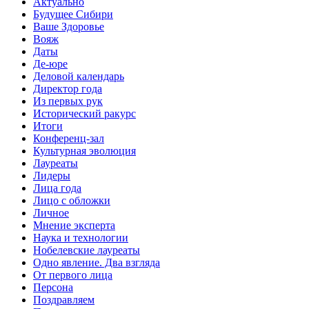
Актуально
Будущее Сибири
Ваше Здоровье
Вояж
Даты
Де-юре
Деловой календарь
Директор года
Из первых рук
Исторический ракурс
Итоги
Конференц-зал
Культурная эволюция
Лауреаты
Лидеры
Лица года
Лицо с обложки
Личное
Мнение эксперта
Наука и технологии
Нобелевские лауреаты
Одно явление. Два взгляда
От первого лица
Персона
Поздравляем