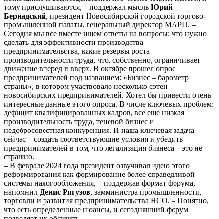
тому прислушиваются, – поддержал мысль
Юрий
Бернадский
, президент Новосибирской городской торгово-
промышленной палаты, генеральный директор МАРП. –
Сегодня мы все вместе ищем ответы на вопросы: что нужно
сделать для эффективности производства
предпринимательства, какие резервы роста
производительности труда, что, собственно, ограничивает
движение вперед и вверх. В октябре прошел опрос
предпринимателей под названием: «Бизнес – барометр
страны», в котором участвовало несколько сотен
новосибирских предпринимателей. Хотел бы привести очень
интересные данные этого опроса. В числе ключевых проблем:
дефицит квалифицированных кадров, все еще низкая
производительность труда, теневой бизнес и
недобросовестная конкуренция. И наша ключевая задача
сейчас – создать соответствующие условия и убедить
предпринимателей в том, что легализация бизнеса – это не
страшно.
– В феврале 2024 года президент озвучивал идею этого
реформирования как формирование более справедливой
системы налогообложения, – поддержав формат форума,
напомнил
Денис Рягузов
, замминистра промышленности,
торговли и развития предпринимательства НСО. – Понятно,
что есть определенные нюансы, и сегодняшний форум
позволяет их обсудить.