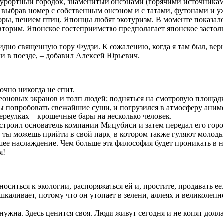
 курортный городок, знаменитый онсэнами (горячими источника
, выбрав номер с собственным онсэном и с татами, футонами и 
оры, пением птиц. Японцы любят экотуризм. В моменте показало
орим. Японское гостеприимство предполагает японское застолье. 
идно священную гору Фудзи. К сожалению, когда я там был, верш
и в поезде, – добавил Алексей Юрьевич.
очно никогда не спит.
неоновых экранов и толп людей; подняться на смотровую площадк
бы попробовать свежайшие суши, и
погрузился в атмосферу аниме
ереулках – крошечные бары на несколько человек.
строил основатель компании Мицубиси и затем передал его гор
да ты можешь прийти в свой парк, в котором также гуляют молод
ее наслаждение. Чем больше эта философия будет проникать в на
я!
оситься к экологии, распоряжаться ей и, простите, продавать 
шкаливает, потому что он утопает в зелени, аллеях и великолеп
е нужна. Здесь ценится своя. Люди живут сегодня и не копят дол