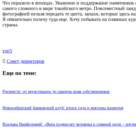
Что поразило в японцах. Уважение и поддержание памятников а
самого сложного в мире токийского метро. Повсеместный ландш
фотографией нельзя передать те цвета, запахи, которые здесь 
Я обязательно полечу туда еще. Хочу побывать на пляжных кур
страны.
топ5
Cовет директоров
Еще по теме:
Росреестр: от регистрации до защиты прав собственников
Новосибирский банковский клуб: итоги года и векторы развития
Владыка Варфоломей: «Вера подвигает человека к главной цели – науч