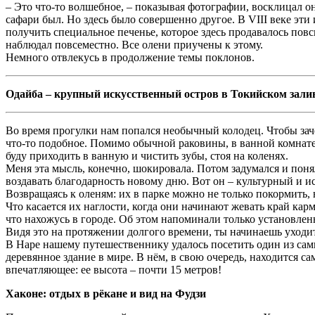
– Это что-то волшебное, – показывая фотографии, восклицал он. 
сафари был. Но здесь было совершенно другое. В VIII веке эт
получить специальное печенье, которое здесь продавалось повс
наблюдал повсеместно. Все олени приучены к этому.
Немного отвлекусь в продолжение темы поклонов.
Одайба – крупный искусственный остров в Токийском зали
Во время прогулки нам попался необычный колодец. Чтобы заче
что-то подобное. Помимо обычной раковины, в ванной комнате 
буду приходить в ванную и чистить зубы, стоя на коленях.
Меня эта мысль, конечно, шокировала. Потом задумался и понял
воздавать благодарность новому дню. Вот он – культурный и и
Возвращаясь к оленям: их в парке можно не только покормить, 
Что касается их наглости, когда они начинают жевать край карм
что нахожусь в городе. Об этом напоминали только установлен
Видя это на протяжении долгого времени, ты начинаешь уходит
В Наре нашему путешественнику удалось посетить один из сам
деревянное здание в мире. В нём, в свою очередь, находится са
впечатляющее: ее высота – почти 15 метров!
Хаконе: отдых в рёкане и вид на Фудзи