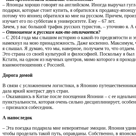
– Японцы хорошо говорят на английском. Иногда выручал гугл-
подарки, которые стоит купить, я обратился к продавцу-японцу 
потому что японец обратился ко мне на русском. Причем, произ
изучает его по субботам в университете. Ему – 67 лет.
Зачем, у вас большой трафик русских туристов, – уточняю я. А 
– Отношение к русским как-то отличается?
– С 2014 года мы слышим историю о какой-то предвзятости и э
намекнул на мою принадлежность. Даже косвенно. Максимум, ч
я слышал. Я думаю, что мы, наверное, получаем то, что отдаем
Это страна со своей культурой и философией. Поскольку я был
Кстати, на одном из научных центров, мимо которого я проход
взаимоотношениях с Россией.
Дорога домой
В связи с усложнением логистики, в Японию путешественники л
дала яркий контраст двух стран.
– Оказавшись в Китае после посещения Японии – с ее идеально
пунктуальности, которая очень сильно дисциплинирует, особен
– признался собеседник.
А напоследок
– Эта поездка подарила мне невероятные эмоции. Япония удиви
чтобы проделать такой путь, оправданы. Собственно, в японс