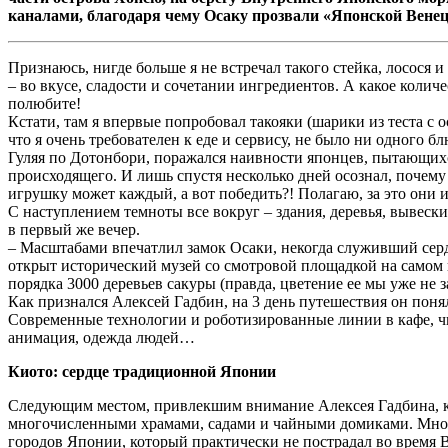
каналами, благодаря чему Осаку прозвали «Японской Венец
Признаюсь, нигде больше я не встречал такого стейка, лосося и
– во вкусе, сладости и сочетании ингредиентов. А какое колич
полюбите!
Кстати, там я впервые попробовал такояки (шарики из теста с
что я очень требователен к еде и сервису, не было ни одного б
Гуляя по Дотонбори, поражался наивности японцев, пытающих
происходящего. И лишь спустя несколько дней осознал, почему 
игрушку может каждый, а вот победить?! Полагаю, за это они и
С наступлением темноты все вокруг – здания, деревья, вывески
в первый же вечер.
– Масштабами впечатлил замок Осаки, некогда служивший серд
открыт исторический музей со смотровой площадкой на самом ве
порядка 3000 деревьев сакуры (правда, цветение ее мы уже не 
Как признался Алексей Гадбин, на 3 день путешествия он понял
Современные технологии и роботизированные линии в кафе, чи
анимация, одежда людей…
Киото: сердце традиционной Японии
Следующим местом, привлекшим внимание Алексея Гадбина, куд
многочисленными храмами, садами и чайными домиками. Много 
городов Японии, который практически не пострадал во время 