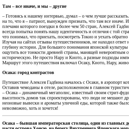
Там – все иначе, и мы – другие
– Готовясь к нашему интервью, думал – о чем лучше рассказать.
на то, что я – патриот, вынужден признать, что там все иначе.
плечами которого поездки в более чем 50 стран, Алексей Гадби
всегда попытка понять нашу идентичность и отличия с той стра
что понимал, что приехать, посмотреть Токио и уехать обратно 
Изучая на сайтах отзывы путешественников, не находил ответ н
глубину истории. Для большего понимания японской культуры 
ощутить все тонкости древней страны, манящей невероятным 
историческую. Не просто Нару и Киото, а разные подходы импе
Маршрут этого путешествия включал Осаку, Киото, Нару, живо
Осака: город контрастов
Путешествие Алексея Гадбина началось с Осаки, в аэропорт ко
Оставив чемоданы в отеле, расположенном в главном туристи
– Осака – динамичный мегаполис, известный своим стрит-фуд
высотность домов так спроектированы, что люди не мешают дру
неоновые вывески и ароматы уличной еды, которой также было 
невозможно, хоть и хочется!
Осака – бывшая императорская столица, один из главных д
части острова Хонсю, на берегу Внутреннего Японского мор