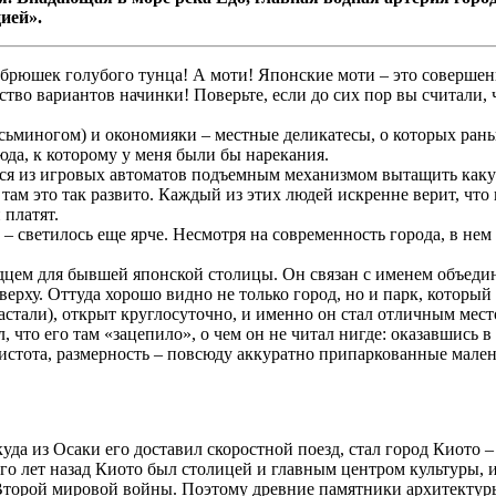
ией».
 брюшек голубого тунца! А моти! Японские моти – это совершенно
ество вариантов начинки! Поверьте, если до сих пор вы считали,
 осьминогом) и окономияки – местные деликатесы, о которых ран
люда, к которому у меня были бы нарекания.
ся из игровых автоматов подъемным механизмом вытащить каку
там это так развито. Каждый из этих людей искренне верит, что 
 платят.
 – светилось еще ярче. Несмотря на современность города, в не
цем для бывшей японской столицы. Он связан с именем объедин
рху. Оттуда хорошо видно не только город, но и парк, который о
застали), открыт круглосуточно, и именно он стал отличным место
, что его там «зацепило», о чем он не читал нигде: оказавшись 
стота, размерность – повсюду аккуратно припаркованные мален
а из Осаки его доставил скоростной поезд, стал город Киото 
лет назад Киото был столицей и главным центром культуры, иск
Второй мировой войны. Поэтому древние памятники архитектуры