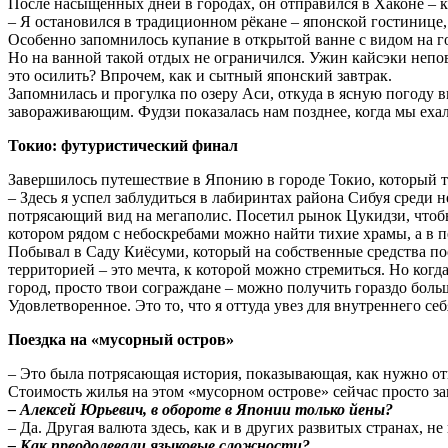
После насыщенных дней в городах, он отправился в Хаконе –
– Я остановился в традиционном рёкане – японской гостинице
Особенно запомнилось купание в открытой ванне с видом на г
Но на ванной такой отдых не ограничился. Ужин кайсэки неповт
это осилить? Впрочем, как и сытный японский завтрак.
Запомнилась и прогулка по озеру Аси, откуда в ясную погоду в
завораживающим. Фудзи показалась нам позднее, когда мы ехал
Токио: футуристический финал
Завершилось путешествие в Японию в городе Токио, который т
– Здесь я успел заблудиться в лабиринтах района Сибуя среди 
потрясающий вид на мегаполис. Посетил рынок Цукидзи, что
котором рядом с небоскребами можно найти тихие храмы, а в п
Побывал в Саду Киёсуми, который на собственные средства по
территорией – это мечта, к которой можно стремиться. Но ког
город, просто твои сограждане – можно получить гораздо больш
Удовлетворенное. Это то, что я оттуда увез для внутреннего себ
Поездка на «мусорный остров»
– Это была потрясающая история, показывающая, как нужно отн
Стоимость жилья на этом «мусорном острове» сейчас просто за
– Алексей Юрьевич, в обороте в Японии только йены?
– Да. Другая валюта здесь, как и в других развитых странах, н
– Как преодолевали языковые сложности?