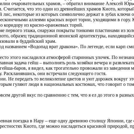
зобилии очаровательных храмов, – обратил внимание Алексей Ю
. Считается, что это один из древнейших храмов Киото, который 
й лис,
некоторые из которых символично держат в зубах ключи 
конечными аллеями красных ворот тории, уходящими в гору. К с
о коридору из красно-оранжевых торий.
роме первого этажа, снаружи покрыты тонкими пластинами из зол
Киото, образец традиционной японской архитектуры, находящий
азовали в буддийский храм.
д названием «Водопад врат дракона». По легенде, если карп смо
вместо этого насладился атмосферой старинных улочек. По незна
авная задача гейш – выполнять роль хозяйки вечера и развлекать
гейша-баров, я видел, как трогательно провожали из заведения 
у. Раскланявшись, они встречали следующего гостя.
ии. Не передать то великолепие цветов и уют дорожек вокруг э
торым гуляют люди в национальных костюмах, что говорит о том,
ем другой вкус по сравнению с тем, что я ел до этого в разных 
евная поездка в Нару – еще одну древнюю столицу Японии, где
крестностях Киото, где можно насладиться красивой природой, 