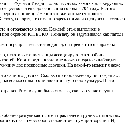
рьевич. – Фусими Инари – одно из самых важных для верующих
существовал ещё до основания города в 794 году. У этого
от зернохранилищ. Именно эти животные считаются
лову, говорят, что именно здесь снимали сцену из известного
ота и отражаются в воде. Каждый этаж выполнен в
ся под охраной ЮНЕСКО. Поначалу он задумывался как пагода
жет перепрыгнуть этот водопад, он превратится в дракона –
нию, некоторые иностранцы ассоциируют этот район с
 гостей. Кстати, чуть позже мне все-таки удалось наблюдать
мужчину две прекрасные девушки. На какой-то момент я даже
того чайного домика. Сколько в это вложено души и сердца…
 насколько сильно они любят и чтут свою культуру. И это
странах. Риса в суши было столько, сколько у нас в суши
 свободно разгуливают сотни практически ручных
пятнистых
проникнуться атмосферой спокойствия и умиротворения. И,