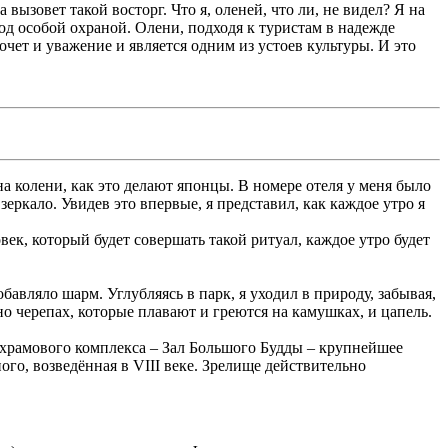
 вызовет такой восторг. Что я, оленей, что ли, не видел? Я на
од особой охраной. Олени, подходя к туристам в надежде
чет и уважение и является одним из устоев культуры. И это
а колени, как это делают японцы. В номере отеля у меня было
ркало. Увидев это впервые, я представил, как каждое утро я
век, который будет совершать такой ритуал, каждое утро будет
обавляло шарм. Углубляясь в парк, я уходил в природу, забывая,
о черепах, которые плавают и греются на камушках, и цапель.
 храмового комплекса – Зал Большого Будды – крупнейшее
ого, возведённая в VIII веке. Зрелище действительно