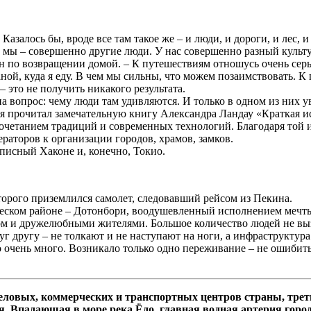
 Казалось бы, вроде все там такое же – и люди, и дороги, и лес,
 И мы – совершенно другие люди. У нас совершенно разный культу
н по возвращении домой. – К путешествиям отношусь очень серье
ной, куда я еду. В чем мы сильны, что можем позаимствовать. К
– это не получить никакого результата.
а вопрос: чему люди там удивляются. И только в одном из них у
я прочитал замечательную книгу Александра Ландау «Краткая ис
сочетанием традиций и современных технологий. Благодаря той
раторов к организации городов, храмов, замков.
писный Хаконе и, конечно, Токио.
торого приземлился самолет, следовавший рейсом из Пекина.
ческом районе – Дотонбори, воодушевленный исполнением мечты
ом и дружелюбными жителями. Большое количество людей не вы
г другу – не толкают и не наступают на ноги, а инфраструктура
очень много. Возникало только одно переживание – не ошибитьс
еловых, коммерческих и транспортных центров страны, трет
я. Впадающая в море река Ёдо, главная водная артерия город