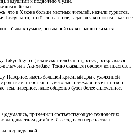
ми), ведущими к подножию Фудзи.
ужином кайсэки.
сь, что в Хаконе больше местных жителей, нежели туристов.
Глядя на то, что было на столе, задавался вопросом – как все
ина была в тумане, но сам пейзаж все равно оказался
у Tokyo Skytree (токийской телебашни), откуда открывался
-культуры в Акихабаре. Токио оказался городом контрастов, в
оду. Наверное, иметь большой красивый дом с ухоженной
ые родители, иностранцы, которые приехали посетить твой
с, тем, наверное, наше общество будет более сплоченное.
ее. Додумались, применили соответствующую технологию.
ном ландшафтном дизайне. И сегодня он перенаселен.
лары под подушкой.