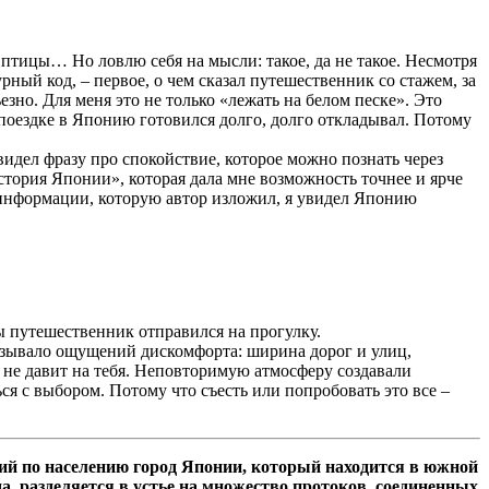
 и птицы… Но ловлю себя на мысли: такое, да не такое. Несмотря
рный код, – первое, о чем сказал
путешественник со стажем, за
зно. Для меня это не только «лежать на белом песке». Это
 поездке в Японию готовился долго, долго откладывал. Потому
видел фразу про спокойствие, которое можно познать через
тория Японии», которая дала мне возможность точнее и ярче
 информации, которую автор изложил, я увидел Японию
 путешественник отправился на прогулку.
зывало ощущений дискомфорта: ширина дорог и улиц,
 не давит на тебя. Неповторимую атмосферу создавали
я с выбором. Потому что съесть или попробовать это все –
ий по населению город Японии, который находится в южной
а, разделяется в устье на множество протоков, соединенных