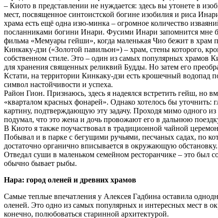
– Киото в представлении не нуждается: здесь вы утонете в и
мест, посвященное синтоистской богине изобилия и риса Инари
храма есть ещё одна изю-минка – огромное количество изваяни
посланниками богини Инари. Фусими Инари запомнится мне бес
фильма «Мемуары гейши», когда маленькая Чио бежит в храм п
Кинкаку-дзи («Золотой павильон») – храм, стены которого, к
собственном стиле. Это – один из самых популярных храмов 
для хранения священных реликвий Будды. Но затем его преобр
Кстати, на территории Кинкаку-дзи есть крошечный водопад по
символ настойчивости и успеха.
Район Гион. Признаюсь, здесь я надеялся встретить гейш, но 
«кварталом красных фонарей». Однако хотелось бы уточнить: гл
картину, подтверждающую эту задачу. Проходя мимо одного из 
подумал, что это жена и дочь провожают его в дальнюю поездк
В Киото я также поучаствовал в традиционной чайной церемон
Побывал и в парке с бегущими ручьями, песчаных садах, по ко
достаточно органично вписывается в окружающую обстановку.
Отведал суши в маленьком семейном ресторанчике – это был совс
обычно бывает рыбы.
Нара: город оленей и древних храмов
Самые теплые впечатления у Алексея Гадбина оставила однодн
оленей. Это одно из самых популярных и интересных мест в о
конечно, полюбоваться старинной архитектурой.