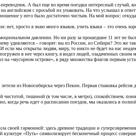
переводчик. А был еще во время поездки интересный случай, ко
на английском с просьбой их упаковать. На что услышал в ответ 
ношение у него было достаточно чистым. На мой вопрос: откуда о
он: нет, просто я знаю много языков, учить языки – это очень хо
моциональном давлении. Но ни разу за прошедшие 11 лет не было
ему удивляются – говорят: вы из России, из Сибири? Это же та
. И если мы открыты людям, миру, то никто не будет на нас неад
 погружен в нее через книгу, я видел людей, озадаченных свои
ил на «мусорном острове», в ряду множества флагов первым уст
етели из Новосибирска через Пекин. Первая стыковка рейсов дл
й чистотой, тишиной (в том числе, в метро), спокойствием, по
но, когда речь идет о расписании поездов, мы оказались в полн
ла своей гармонией: здесь древние традиции и суперсовременны
кой культуре «Путь» символизирует бесконечный процесс соверш