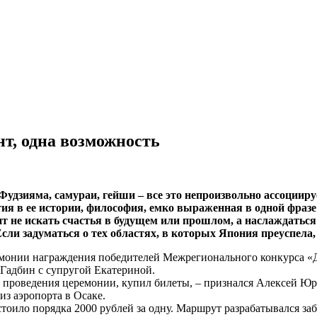
нт, одна возможность
Фудзияма, самураи, гейши – все это непроизвольно ассоцииру
 в ее истории, философия, емко выраженная в одной фразе 
ит не искать счастья в будущем или прошлом, а наслаждатьс
 Если задуматься о тех областях, в которых Япония преуспела,
монии награждения победителей Межрегионального конкурса «Ди
Гадбин с супругой Екатериной.
ата проведения церемонии, купил билеты, – признался Алексей Ю
из аэропорта в Осаке.
 стоило порядка 2000 рублей за одну. Маршрут разрабатывался з