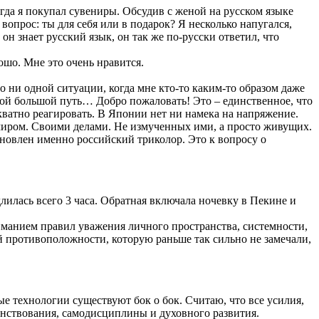
гда я покупал сувениры. Обсудив с женой на русском языке
вопрос: ты для себя или в подарок? Я несколько напугался,
н знает русский язык, он так же по-русски ответил, что
рошо. Мне это очень нравится.
 ни одной ситуации, когда мне кто-то каким-то образом даже
кой большой путь… Добро пожаловать! Это – единственное, что
екватно реагировать. В Японии нет ни намека на напряжение.
м миром. Своими делами. Не измученных ими, а просто живущих.
ановлен именно российский триколор. Это к вопросу о
илась всего 3 часа. Обратная включала ночевку в Пекине и
ниманием правил уважения личного пространства, системности,
ой противоположности, которую раньше так сильно не замечали,
е технологии существуют бок о бок. Считаю, что все усилия,
енствования, самодисциплины и духовного развития.