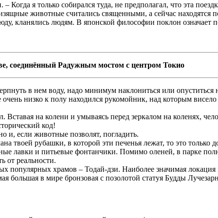
– Когда я только собирался туда, не предполагал, что эта поездка
и изящные животные считались священными, а сейчас находятся п
юду, кланялись людям. В японской философии поклон означает по
ве, соединённый Радужным мостом с центром Токио
рпнуть в нем воду, надо минимум наклониться или опуститься н
очень низко к полу находился рукомойник, над которым висело зе
. Вставая на колени и умываясь перед зеркалом на коленях, чело
сторический код!
но и, если животные позволят, погладить.
ана твоей рубашки, в которой эти печенья лежат, то это только д
ные лавки и питьевые фонтанчики. Помимо оленей, в парке полн
ь от реальности.
ых популярных храмов – Тодай-дзи. Наиболее значимая локация
мая большая в мире бронзовая с позолотой статуя Будды Лучезарн