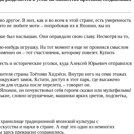
 другое. В них, как и во всем в этой стране, есть умеренность
 что не любите моти – попробовав их в Японии, вы их
ьше был наслышан. Они оправдали свою славу. Несмотря на то,
ю-нибудь игрушку. На тот момент я еще не проникся смыслом
именно он – тот счастливчик, которому повезет. Купить
м есть и исторические уголки, куда Алексей Юрьевич отправился
ителя страны Тоётоми Хидэёси. Внутри него на семи этажах
кружает замок. Кстати, доступ в этот парк, где высажено
м для отдыха после перелета, – говорит он.
в Японии, он почувствовал себя героем сказки или мультфильма!
ькие, словно игрушечные, машинки ярких цветов, подсветка,
– хранилище традиционной японской культуры с
усства и науки в стране. А ещё это один из немногих
 здесь прекрасно сохранились.