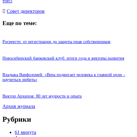
топ5
Cовет директоров
Еще по теме:
Росреестр: от регистрации до защиты прав собственников
Новосибирский банковский клуб: итоги года и векторы развития
Владыка Варфоломей: «Вера подвигает человека к главной цели –
научиться любить»
Виктор Архипов: 80 лет мудрости и опыта
Архив журнала
Рубрики
61 минута