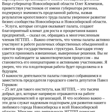
Вице-губернатор Новосибирской области Олег Клемешов,
приветствуя участников от имени губернатора региона,
подчеркнул значимость проделанной работы, назвав
результатом кропотливого труда палаты уверенное развитие
бизнес‑сообщества Новосибирска и Новосибирской области.
– Услуги, которые сегодня оказывает палата, создают
благоприятный климат для роста и процветания ваших
предприятий, – сказал он, обращаясь к многочисленным
членам НГТПП. – Важно отметить, что члены палаты активно
участвуют в работе различных общественных объединений и
советов при государственных структурах. Благодаря этому
удается принимать взвешенные, выверенные решения. Вы не
просто наблюдаете за законотворческим процессом – вы
становитесь его инициаторами и активными участниками. Я
уверен, что эта плодотворная работа будет продолжена и в
будущем.
О важности деятельности палаты говорил собравшимся и
заместитель председателя городского совета депутатов Павел
Горшков:
– 25 лет для такого института, как НГТПП, – это тысячи
добрых дел, которые напрямую отражаются на работе
предпринимателей и организаций. И что особенно важно –
эти дела служат надежным подспорьем для развития нашего
любимого города Новосибирска и всей Новосибирской
области. Убежден, что деятельность НГТПП помогает