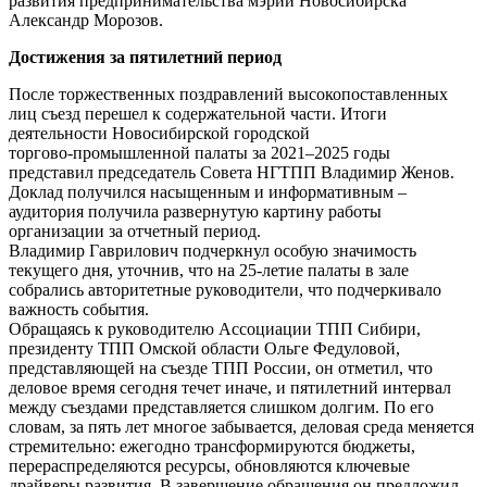
развития предпринимательства мэрии Новосибирска
Александр Морозов.
Достижения за пятилетний период
После торжественных поздравлений высокопоставленных
лиц съезд перешел к содержательной части. Итоги
деятельности Новосибирской городской
торгово‑промышленной палаты за 2021–2025 годы
представил председатель Совета НГТПП Владимир Женов.
Доклад получился насыщенным и информативным –
аудитория получила развернутую картину работы
организации за отчетный период.
Владимир Гаврилович подчеркнул особую значимость
текущего дня, уточнив, что на 25-летие палаты в зале
собрались авторитетные руководители, что подчеркивало
важность события.
Обращаясь к руководителю Ассоциации ТПП Сибири,
президенту ТПП Омской области Ольге Федуловой,
представляющей на съезде ТПП России, он отметил, что
деловое время сегодня течет иначе, и пятилетний интервал
между съездами представляется слишком долгим. По его
словам, за пять лет многое забывается, деловая среда меняется
стремительно: ежегодно трансформируются бюджеты,
перераспределяются ресурсы, обновляются ключевые
драйверы развития. В завершение обращения он предложил