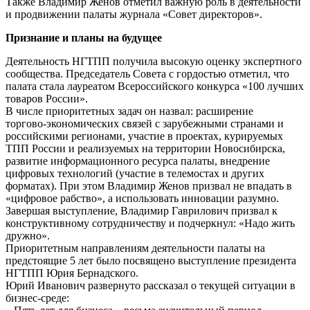
Также Владимир Женов отметил важную роль в деятельности
и продвижении палаты журнала «Совет директоров».
Признание и планы на будущее
Деятельность НГТПП получила высокую оценку экспертного
сообщества. Председатель Совета с гордостью отметил, что
палата стала лауреатом Всероссийского конкурса «100 лучших
товаров России».
В числе приоритетных задач он назвал: расширение
торгово‑экономических связей с зарубежными странами и
российскими регионами, участие в проектах, курируемых
ТПП России и реализуемых на территории Новосибирска,
развитие информационного ресурса палаты, внедрение
цифровых технологий (участие в телемостах и других
форматах). При этом Владимир Женов призвал не впадать в
«цифровое рабство», а использовать инновации разумно.
Завершая выступление, Владимир Гаврилович призвал к
конструктивному сотрудничеству и подчеркнул: «Надо жить
дружно».
Приоритетным направлениям деятельности палаты на
предстоящие 5 лет было посвящено выступление президента
НГТПП Юрия Бернадского.
Юрий Иванович развернуто рассказал о текущей ситуации в
бизнес‑среде: