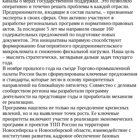
каналы о мерах государственной поддержки. Это позволяло
оперативно и точечно решать проблемы в каждой отрасли.
Предприниматели, входящие в состав палаты, – признанные
эксперты в своих сферах. Они активно участвуют в
разработке региональных программ и нормативно‑правовых
актов. За последние 5 лет мы направили свыше 160
содержательных предложений по подготовке новых
документов. Эти инициативы напрямую способствуют
формированию благоприятного предпринимательского
микроклимата и снижению фискальной нагрузки. Наша цель
– мыслить стратегически, заглядывая дальше задач текущего
года.
В ноябре прошлого года на съезде Торгово‑промышленной
палаты России были сформулированы ключевые предложения
и стандарты, которые легли в основу приоритетных
направлений на ближайшую пятилетку. Совместно с деловым
сообществом региона мы разработали программу
деятельности на предстоящие годы и проработали механизм
ее реализации.
Программа нацелена не только на преодоление кризисных
явлений, но и на выявление точек роста. Ее ключевые
приоритеты включают участие в реализации экономических
программ и проектов ТПП России на территории
Новосибирска и Новосибирской области, взаимодействие с
институтами развития, кадровое обеспечение базовых