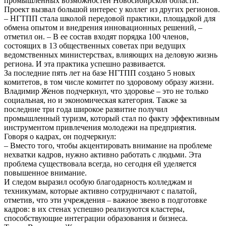
промышленных возможностей Новосибирской области.
Проект вызвал большой интерес у коллег из других регионов.
– НГТПП стала школой передовой практики, площадкой для
обмена опытом и внедрения инновационных решений, –
отметил он. – В ее состав входят порядка 100 членов,
состоящих в 13 общественных советах при ведущих
ведомственных министерствах, влияющих на деловую жизнь
региона. И эта практика успешно развивается.
За последние пять лет на базе НГТПП создано 5 новых
комитетов, в том числе комитет по здоровому образу жизни.
Владимир Женов подчеркнул, что здоровье – это не только
социальная, но и экономическая категория. Также за
последние три года широкое развитие получил
промышленный туризм, который стал по факту эффективным
инструментом привлечения молодежи на предприятия.
Говоря о кадрах, он подчеркнул:
– Вместо того, чтобы акцентировать внимание на проблеме
нехватки кадров, нужно активно работать с людьми. Эта
проблема существовала всегда, но сегодня ей уделяется
повышенное внимание.
И следом выразил особую благодарность колледжам и
техникумам, которые активно сотрудничают с палатой,
отметив, что эти учреждения – важное звено в подготовке
кадров: в их стенах успешно реализуются кластеры,
способствующие интеграции образования и бизнеса.