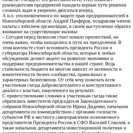
руководителям предприятий находить верные пути решения
сложных задач и уверенно двигаться вперед.
А и.о. уполномоченного по защите прав предпринимателей в
Новосибирской области Андрей Панферов, поздравляя членов
палаты с юбилеем организации, в своем выступлении обратил
внимание на существующие вызовы:
– Сегодня перед бизнесом стоит немало препятствий, но
очень важно, чтобы находились и пути их преодоления. В
этом контексте стоит вспомнить президента России и
губернатора Новосибирской области, которые в любых
обсуждениях делают акцент на развитии экономики и
поддержке предпринимательства в нашей стране. Ведь
стабильность бюджета во многом зависит от активности и
компетентности бизнес‑сообщества, правильных и
характерных бизнесменов. От себя хочу пожелать всем
участникам съезда доброжелательного и конструктивного
диалога с властью, нацеленного на результат.
С приветственными словами к участникам съезда также
обратились заместитель председателя Законодательного
собрания Новосибирской области Ирина Диденко, начальник
департамента по взаимодействию с органами госвласти
субъектов РФ и местного самоуправления полномочного
представителя Президента России в СФО Василий Соколов, а
также начальник департамента инвестиционной политики и