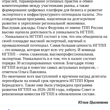
отраслей, тиражирование успешных практик и обмен
компетенциями между участниками рынка, а также
формирование цифровых платформ для бизнеса и развитие
экспертного и инфраструктурного потенциала палаты. Это
созидательная программа, нацеленная на долгосрочное
развитие и укрепление региональной экономики.
Выслушав доклады, Ольга Федулова от имени ТПП России
высоко оценила деятельность и уникальность НГТПП.
– Уникальность НГТПП состоит в том, что она объединила на
своей площадке высокий экспертный, научный и
промышленный потенциал. Самая большая ценность НГТПП
– это команда, которая ведет всю эту работу. И команда
НГТПП – очень слаженная, высокопрофессиональная,
экспертная. Уникальность и в том, что в палате состоит
порядка 30 ассоциированных членов. Благодаря этому
НГТПП всегда в повестке самых актуальных вопросов, –
отметила Ольга Павловна.
По окончании всех выступлений и вручения наград делегаты
переизбрали на новый срок президента НГТПП Юрия
Бернадского. Также ими была утверждена программа
развития НГТПП на 2026–2030 годы, избраны Совет и
ревизионная комиссия НГТПП в обновленном составе.
Юлия Цыганкова