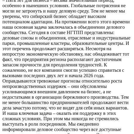
– Пять лет для бизнеса – весьма значительный период,
особенно в нынешних условиях. Глобальные потрясения не
могли не затронуть и нашу деловую среду. Тем не менее мы
уверены, что сибирский бизнес обладает высоким
потенциалом адаптации. На протяжении всего этого времени
наша основная задача заключалась в объединении делового
сообщества. Сегодня в составе НГТПП представлены:
деловые союзы и объединения, отраслевые и индустриальные
парки, промышленные кластеры, образовательные центры. И
этот перечень продолжает расширяться. Несмотря на
непростую экономическую обстановку, нас обнадеживает тот
факт, что предприятия региона располагают достаточным
запасом прочности для преодоления трудностей. К
сожалению, не все компании смогли успешно справиться с
вызовами последних двух лет и начала 2026 года.
Оправдываются тревожные прогнозы относительно роста
непроизводственных издержек – они обусловлены
усиливающимся внешним давлением на бизнес, а не
недостатками в организации бережливого производства. Тем
не менее большинство предпринимателей продолжают вести
дела зачастую потому, что не видят для себя иных вариантов.
И наша ключевая задача – оказать им поддержку в этих
сложных условиях. При этом мы никогда не стремились
выступать в роли посредников. Мы ежедневно
информировали деловое сообщество через все доступные