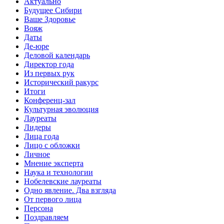
Актуально
Будущее Сибири
Ваше Здоровье
Вояж
Даты
Де-юре
Деловой календарь
Директор года
Из первых рук
Исторический ракурс
Итоги
Конференц-зал
Культурная эволюция
Лауреаты
Лидеры
Лица года
Лицо с обложки
Личное
Мнение эксперта
Наука и технологии
Нобелевские лауреаты
Одно явление. Два взгляда
От первого лица
Персона
Поздравляем