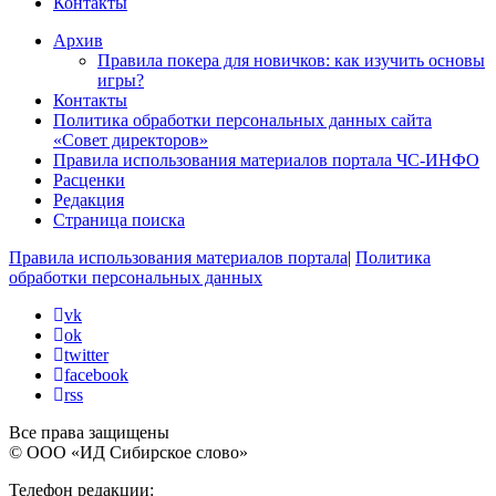
Контакты
Архив
Правила покера для новичков: как изучить основы
игры?
Контакты
Политика обработки персональных данных сайта
«Совет директоров»
Правила использования материалов портала ЧС-ИНФО
Расценки
Редакция
Страница поиска
Правила использования материалов портала
|
Политика
обработки персональных данных
vk
ok
twitter
facebook
rss
Все права защищены
© ООО «ИД Сибирское слово»
Телефон редакции: