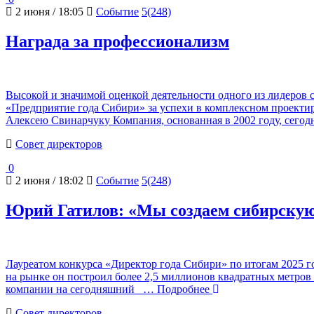
2 июня / 18:05
Событие
5(248)
Награда за профессионализм
Высокой и значимой оценкой деятельности одного из лидеров 
«Предприятие года Сибири» за успехи в комплексном проекти
Алексею Свинарчуку Компания, основанная в 2002 году, сегод
Cовет директоров
0
2 июня / 18:02
Событие
5(248)
Юрий Гатилов: «Мы создаем сибирску
Лауреатом конкурса «Директор года Сибири» по итогам 2025 
на рынке он построил более 2,5 миллионов квадратных метров
компании на сегодняшний
… Подробнее
Cовет директоров