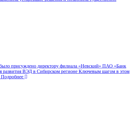
» было присуждено директору филиала «Невский» ПАО «Банк
ля развития ВЭД в Сибирском регионе Ключевым шагом в этом
Подробнее