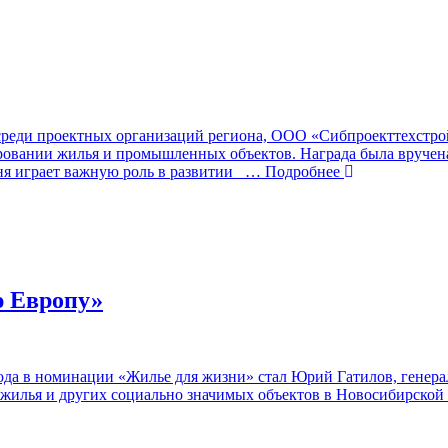
среди проектных организаций региона, ООО «Сибпроекттехстрой
ровании жилья и промышленных объектов. Награда была вручена
ня играет важную роль в развитии
… Подробнее
ю Европу»
года в номинации «Жилье для жизни» стал Юрий Гатилов, генер
 жилья и других социально значимых объектов в Новосибирской 