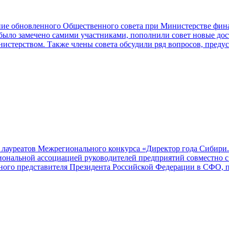
ние обновленного Общественного совета при Министерстве фин
 было замечено самими участниками, пополнили совет новые до
нистерством. Также члены совета обсудили ряд вопросов, пред
я лауреатов Межрегионального конкурса «Директор года Сибири
иональной ассоциацией руководителей предприятий совместно 
ого представителя Президента Российской Федерации в СФО, п