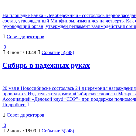
На площадке Банка «Левобережный» состоялось первое заседа
состав, утвержденный Минфином, изменился на четверть. Как
руководящий орган, утвержден регламент взаимодействия с ми
Cовет директоров
0
3 июня / 10:48
Событие
5(248)
Сибирь в надежных руках
20 мая в Новосибирске состоялась 24-я церемония награждени
проводится Издательским домом «Сибирское слово» и Межрег
Ассоциацией «Деловой клуб “СЭР”» при поддержке полномочн
Подробнее
Cовет директоров
0
2 июня / 18:09
Событие
5(248)