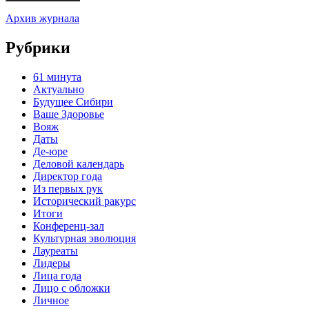
Архив журнала
Рубрики
61 минута
Актуально
Будущее Сибири
Ваше Здоровье
Вояж
Даты
Де-юре
Деловой календарь
Директор года
Из первых рук
Исторический ракурс
Итоги
Конференц-зал
Культурная эволюция
Лауреаты
Лидеры
Лица года
Лицо с обложки
Личное