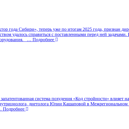
тор года Сибири», теперь уже по итогам 2025 года, признан д
твом удалось справиться с поставленными перед ней задачами. 
борудования.
… Подробнее
 запатентованная система похудения «Код стройности» влияет на
 – нутрициолога, диетолога Юлии Кашаповой в Межрегионально
 Подробнее