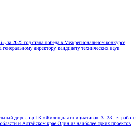
», за 2025 год стала победа в Межрегиональном конкурсе
 генеральному директору, кандидату технических наук
альный директор ГК «Жилищная инициатива». За 28 лет работы
области и Алтайском крае Один из наиболее ярких проектов