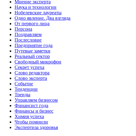
Мнение эксперта
Наука и технологии
Нобелевские лауреаты
Одно явление. Два взгляда
От первого лица
Персона
Поздравляем
Послесловие
Предприятие года
Путевые заметки
Реальный сектор
Свободный микрофон
Секрет успеха
Слово редактора
Слово эксперта
Событие
Тенденции
Тренды
Управляем бизнесом
Финансист года
Финансы и бизнес
Химия успеха
Чтобы помнили
Экспертиза здоровья