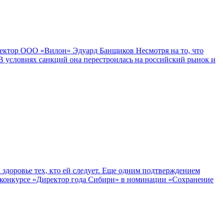
иректор ООО «Вилон» Эдуард Банщиков Несмотря на то, что
В условиях санкций она перестроилась на российский рынок и
 здоровье тех, кто ей следует. Еще одним подтверждением
м конкурсе «Директор года Сибири» в номинации «Сохранение