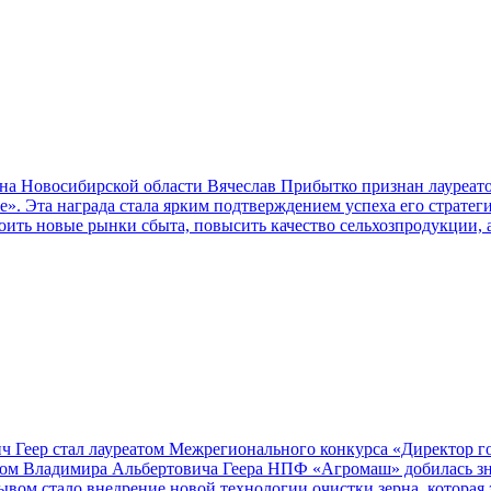
йона Новосибирской области Вячеслав Прибытко признан лауреа
е». Эта награда стала ярким подтверждением успеха его стратег
оить новые рынки сбыта, повысить качество сельхозпродукции, 
Геер стал лауреатом Межрегионального конкурса «Директор г
вом Владимира Альбертовича Геера НПФ «Агромаш» добилась зна
вом стало внедрение новой технологии очистки зерна, которая