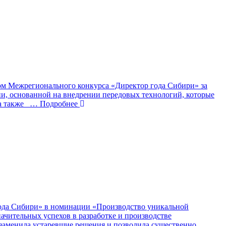
том Межрегионального конкурса «Директор года Сибири» за
ии, основанной на внедрении передовых технологий, которые
а также
… Подробнее
ода Сибири» в номинации «Производство уникальной
чительных успехов в разработке и производстве
 заменила устаревшие решения и позволила существенно