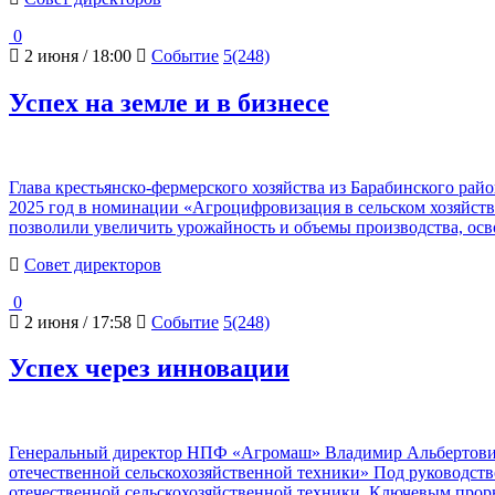
0
2 июня / 18:00
Событие
5(248)
Успех на земле и в бизнесе
Глава крестьянско-фермерского хозяйства из Барабинского ра
2025 год в номинации «Агроцифровизация в сельском хозяйств
позволили увеличить урожайность и объемы производства, осв
Cовет директоров
0
2 июня / 17:58
Событие
5(248)
Успех через инновации
Генеральный директор НПФ «Агромаш» Владимир Альбертович 
отечественной сельскохозяйственной техники» Под руководст
отечественной сельскохозяйственной техники. Ключевым проры