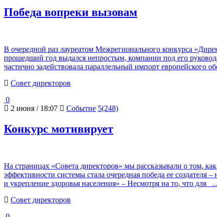
Победа вопреки вызовам
В очередной раз лауреатом Межрегионального конкурса «Дирек
прошедший год выдался непростым, компании под его руководс
частично задействовала параллельный импорт европейского о
Cовет директоров
0
2 июня / 18:07
Событие
5(248)
Конкурс мотивирует
На страницах «Совета директоров» мы рассказывали о том, как
эффективности системы стала очередная победа ее создателя
и укрепление здоровья населения» – Несмотря на то, что для
…
Cовет директоров
0