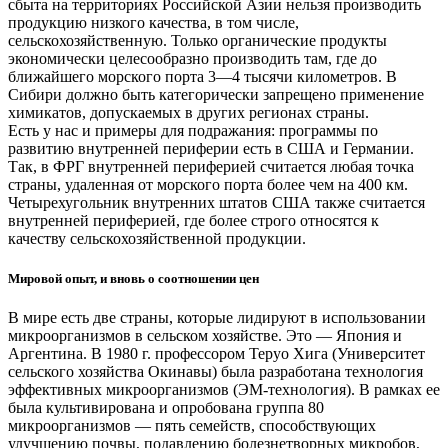
сбыта на территориях Российской Азии нельзя производить
продукцию низкого качества, в том числе,
сельскохозяйственную. Только органические продукты
экономически целесообразно производить там, где до
ближайшего морского порта 3—4 тысячи километров. В
Сибири должно быть категорически запрещено применение
химикатов, допускаемых в других регионах страны.
Есть у нас и примеры для подражания: программы по
развитию внутренней периферии есть в США и Германии.
Так, в ФРГ внутренней периферией считается любая точка
страны, удаленная от морского порта более чем на 400 км.
Четырехугольник внутренних штатов США также считается
внутренней периферией, где более строго относятся к
качеству сельскохозяйственной продукции.
Мировой опыт, и вновь о соотношении цен
В мире есть две страны, которые лидируют в использовании
микроорганизмов в сельском хозяйстве. Это — Япония и
Аргентина. В 1980 г. профессором Теруо Хига (Университет
сельского хозяйства Окинавы) была разработана технология
эффективных микроорганизмов (ЭМ-технология). В рамках ее
была культивирована и опробована группа 80
микроорганизмов — пять семейств, способствующих
улучшению почвы, подавлению болезнетворных микробов,