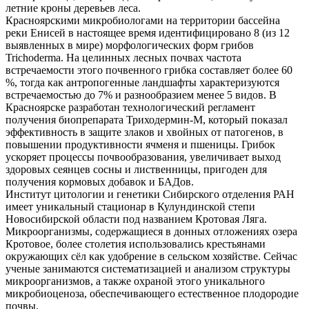
летние кроны деревьев леса.
Красноярскими микробиологами на территории бассейна
реки Енисей в настоящее время идентифицировано 8 (из 12
выявленных в мире) морфологических форм грибов
Trichoderma. На целинных лесных почвах частота
встречаемости этого почвенного грибка составляет более 60
%, тогда как антропогенные ландшафты характеризуются
встречаемостью до 7% и разнообразием менее 5 видов. В
Красноярске разработан технологический регламент
получения биопрепарата Триходермин-М, который показал
эффективность в защите злаков и хвойных от патогенов, в
повышении продуктивности ячменя и пшеницы. Грибок
ускоряет процессы почвообразования, увеличивает выход
здоровых сеянцев сосны и лиственницы, пригоден для
получения кормовых добавок и БАДов.
Институт цитологии и генетики Сибирского отделения РАН
имеет уникальный стационар в Кулундинской степи
Новосибирской области под названием Кротовая Ляга.
Микроорганизмы, содержащиеся в донных отложениях озера
Кротовое, более столетия использовались крестьянами
окружающих сёл как удобрение в сельском хозяйстве. Сейчас
ученые занимаются систематизацией и анализом структуры
микроорганизмов, а также охраной этого уникального
микробиоценоза, обеспечивающего естественное плодородие
почвы.