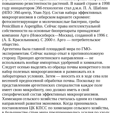
повышению резистентности растений. В нашей стране в 1998
году инициатором ЭМ-технологии стал д.м.н. П. А. Шаблин
(НПО ЭМ-центр, Улан-Удэ). Состав набора эффективных
микроорганизмов в сибирском варианте скромнее:
фотосинтезирующие и молочнокислые бактерии, грибы
Penicillium и Aspergillus. Сейчас права интеллектуальной
собственности на основные биопрепараты принадлежат
компании Арго (Новосибирск—Москва), созданной в 1996 г.
(А. Б. Красильников). С 2000 г. Арго — потребительское
общество.
Аргентина была главной площадкой мира по ГМО-
экспериментам. Сейчас налицо откат в противоположную
сторону. Принцип аргентинского направления — не
использовать вообще импортных удобрений и химикатов.
Следует осенью выделять из образца почвы конкретного поля
набор полезных микроорганизмов и размножать их в
лабораторных условиях. Затем — вносить их в ходе сева или
весенней предпосевной обработки почвы. Поскольку по
представлениям аргентинских специалистов каждое поле
имеет свою микробиоту, оно должно иметь и свой
специфический состав эффективных микроорганизмов.
Химизация сельского хозяйства считалась одним из главных
направлений развития экономики. Когда принимались
постановления ЦК КПСС по химизации сельского хозяйства,
в большинстве стран мира предпринимались усилия по уходу