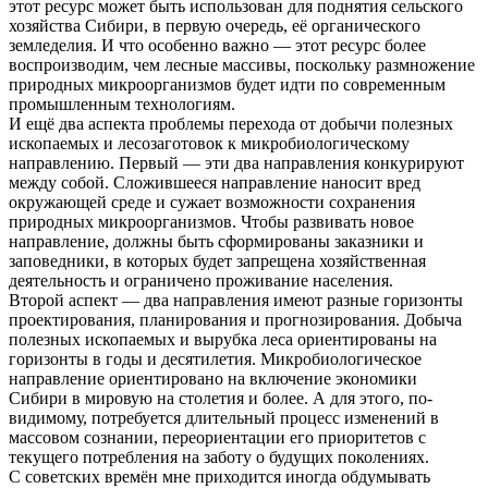
этот ресурс может быть использован для поднятия сельского
хозяйства Сибири, в первую очередь, её органического
земледелия. И что особенно важно — этот ресурс более
воспроизводим, чем лесные массивы, поскольку размножение
природных микроорганизмов будет идти по современным
промышленным технологиям.
И ещё два аспекта проблемы перехода от добычи полезных
ископаемых и лесозаготовок к микробиологическому
направлению. Первый — эти два направления конкурируют
между собой. Сложившееся направление наносит вред
окружающей среде и сужает возможности сохранения
природных микроорганизмов. Чтобы развивать новое
направление, должны быть сформированы заказники и
заповедники, в которых будет запрещена хозяйственная
деятельность и ограничено проживание населения.
Второй аспект — два направления имеют разные горизонты
проектирования, планирования и прогнозирования. Добыча
полезных ископаемых и вырубка леса ориентированы на
горизонты в годы и десятилетия. Микробиологическое
направление ориентировано на включение экономики
Сибири в мировую на столетия и более. А для этого, по-
видимому, потребуется длительный процесс изменений в
массовом сознании, переориентации его приоритетов с
текущего потребления на заботу о будущих поколениях.
С советских времён мне приходится иногда обдумывать