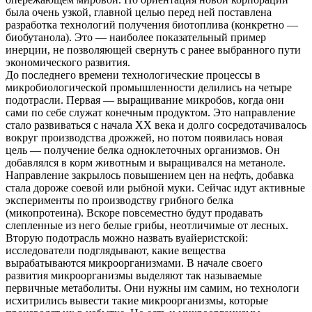
была очень узкой, главной целью перед ней поставлена
разработка технологий получения биотоплива (конкретно —
биобутанола). Это — наиболее показательный пример
инерции, не позволяющей свернуть с ранее выбранного пути
экономического развития.
До последнего времени технологические процессы в
микробиологической промышленности делились на четыре
подотрасли. Первая — выращивание микробов, когда они
сами по себе служат конечным продуктом. Это направление
стало развиваться с начала ХХ века и долго сосредотачивалось
вокруг производства дрожжей, но потом появилась новая
цель — получение белка одноклеточных организмов. Он
добавлялся в корм животным и выращивался на метаноле.
Направление закрылось повышением цен на нефть, добавка
стала дороже соевой или рыбной муки. Сейчас идут активные
эксперименты по производству грибного белка
(микопротеина). Вскоре повсеместно будут продавать
слепленные из него белые грибы, неотличимые от лесных.
Вторую подотрасль можно назвать вуайеристской:
исследователи подглядывают, какие вещества
вырабатываются микроорганизмами. В начале своего
развития микроорганизмы выделяют так называемые
первичные метаболиты. Они нужны им самим, но технологи
исхитрились вывести такие микроорганизмы, которые