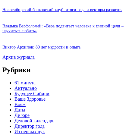
Новосибирский банковский клуб: итоги года и векторы развития
Владыка Варфоломей: «Вера подвигает человека к главной цели –
научиться любить»
Виктор Архипов: 80 лет мудрости и опыта
Архив журнала
Рубрики
61 минута
Актуально
Будущее Сибири
Ваше Здоровье
Вояж
Даты
Де-юре
Деловой календарь
Директор года
Из первых рук