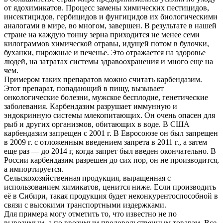
от ядохимикатов. Процесс замены химических пестицидов,
инсектицидов, гербицидов и фунгицидов их биологическими
аналогами в мире, во многом, завершен. В результате в нашей
стране на каждую тонну зерна приходится не менее семи
килограммов химической отравы, идущей потом в булочки,
буханки, пирожные и печенье. Это отражается на здоровье
людей, на затратах системы здравоохранения и много еще на
чем.
Примером таких препаратов можно считать карбендазим.
Этот препарат, попадающий в пищу, вызывает
онкологические болезни, мужское бесплодие, генетические
заболевания. Карбендазим разрушает иммунную и
эндокринную системы млекопитающих. Он очень опасен для
рыб и других организмов, обитающих в воде. В США
карбендазим запрещен с 2001 г. В Евросоюзе он был запрещен
в 2009 г. с отложенным введением запрета в 2011 г., а затем
еще раз — до 2014 г, когда запрет был введен окончательно. В
России карбендазим разрешен до сих пор, он не производится,
а импортируется.
Сельскохозяйственная продукция, выращенная с
использованием химикатов, ценится ниже. Если производить
её в Сибири, такая продукция будет неконкурентоспособной в
связи с высокими транспортными издержками.
Для примера могу отметить то, что известно не по
вывозимым, а по ввозимым продовольственным товарам. Все