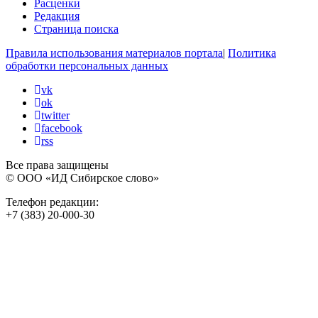
Расценки
Редакция
Страница поиска
Правила использования материалов портала
|
Политика
обработки персональных данных
vk
ok
twitter
facebook
rss
Все права защищены
© ООО «ИД Сибирское слово»
Телефон редакции:
+7 (383) 20-000-30