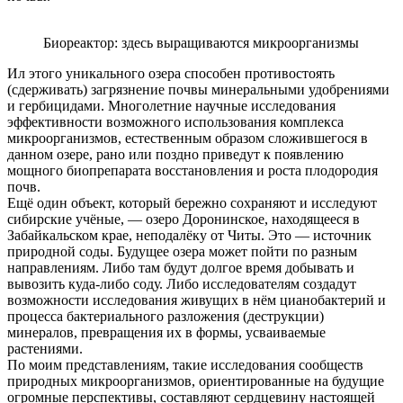
Биореактор: здесь выращиваются микроорганизмы
Ил этого уникального озера способен противостоять
(сдерживать) загрязнение почвы минеральными удобрениями
и гербицидами. Многолетние научные исследования
эффективности возможного использования комплекса
микроорганизмов, естественным образом сложившегося в
данном озере, рано или поздно приведут к появлению
мощного биопрепарата восстановления и роста плодородия
почв.
Ещё один объект, который бережно сохраняют и исследуют
сибирские учёные, — озеро Доронинское, находящееся в
Забайкальском крае, неподалёку от Читы. Это — источник
природной соды. Будущее озера может пойти по разным
направлениям. Либо там будут долгое время добывать и
вывозить куда-либо соду. Либо исследователям создадут
возможности исследования живущих в нём цианобактерий и
процесса бактериального разложения (деструкции)
минералов, превращения их в формы, усваиваемые
растениями.
По моим представлениям, такие исследования сообществ
природных микроорганизмов, ориентированные на будущие
огромные перспективы, составляют сердцевину настоящей