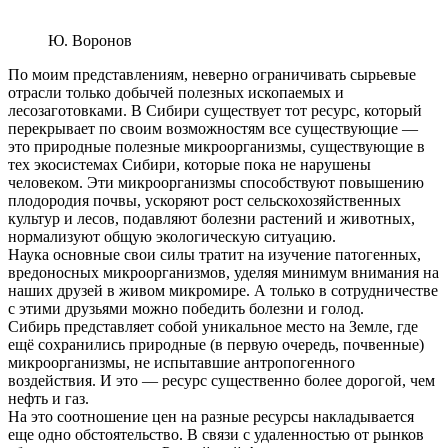
Ю. Воронов
По моим представлениям, неверно ограничивать сырьевые
отрасли только добычей полезных ископаемых и
лесозаготовками. В Сибири существует тот ресурс, который
перекрывает по своим возможностям все существующие —
это природные полезные микроорганизмы, существующие в
тех экосистемах Сибири, которые пока не нарушены
человеком. Эти микроорганизмы способствуют повышению
плодородия почвы, ускоряют рост сельскохозяйственных
культур и лесов, подавляют болезни растений и животных,
нормализуют общую экологическую ситуацию.
Наука основные свои силы тратит на изучение патогенных,
вредоносных микроорганизмов, уделяя минимум внимания на
наших друзей в живом микромире. А только в сотрудничестве
с этими друзьями можно победить болезни и голод.
Сибирь представляет собой уникальное место на Земле, где
ещё сохранились природные (в первую очередь, почвенные)
микроорганизмы, не испытавшие антропогенного
воздействия. И это — ресурс существенно более дорогой, чем
нефть и газ.
На это соотношение цен на разные ресурсы накладывается
еще одно обстоятельство. В связи с удаленностью от рынков