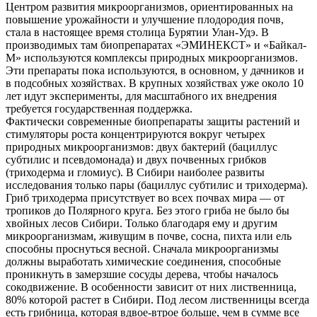
Центром развития микроорганизмов, ориентированных на
повышение урожайности и улучшение плодородия почв,
стала в настоящее время столица Бурятии Улан-Удэ. В
производимых там биопрепаратах «ЭМИНЕКСТ» и «Байкал-
М» используются комплексы природных микроорганизмов.
Эти препараты пока используются, в основном, у дачников и
в подсобных хозяйствах. В крупных хозяйствах уже около 10
лет идут эксперименты, для масштабного их внедрения
требуется государственная поддержка.
Фактически современные биопрепараты защиты растений и
стимуляторы роста концентрируются вокруг четырех
природных микроорганизмов: двух бактерий (бациллус
субтилис и псевдомонада) и двух почвенных грибков
(триходерма и гломиус). В Сибири наиболее развиты
исследования только пары (бациллус субтилис и триходерма).
Гриб триходерма присутствует во всех почвах мира — от
тропиков до Полярного круга. Без этого гриба не было бы
хвойных лесов Сибири. Только благодаря ему и другим
микроорганизмам, живущим в почве, сосна, пихта или ель
способны проснуться весной. Сначала микроорганизмы
должны выработать химические соединения, способные
проникнуть в замерзшие сосуды дерева, чтобы началось
сокодвижение. В особенности зависит от них лиственница,
80% которой растет в Сибири. Под лесом лиственницы всегда
есть грибница, которая вдвое-втрое больше, чем в сумме все