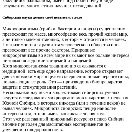
кажущийся радикализм, имеет под собой почву в виде
результатов многолетних научных исследований.
Сибирская наука делает своё незаметное дело
Микроорганизмы (грибки, бактерии и вирусы) существенно
превосходят по массе, многообразию весь прочий живой мир,
а не только млекопитающих, к которым относится и человек.
По значимости для развития человеческого общества они
превосходят все прочие факторы. Природные
микроорганизмы во всем мире вызывают все больше интереса
не только вследствие эпидемий и пандемий.
Хотя микроорганизмы традиционно связываются с
медициной, есть еще одно направление, которое открывает
для экономики мира в целом совершенно новые перспективы,
повышающие ее роль. Это — производство биопрепаратов
защиты и стимулирования растений.
Несколькими научными коллективами сибирских учёных
ведутся исследования микроорганизмов в карстовых пещерах
Южной Сибири, в которых никогда (или в течение веков) не
бывал человек. Микробиота сибирских пещер наиболее
интересна тем, что не имела контакта с человеком.
Этот уже разведанный природный ресурс из пещер Сибири
вполне пригоден для масштабных экспериментов по
улучшению плодородия почв.