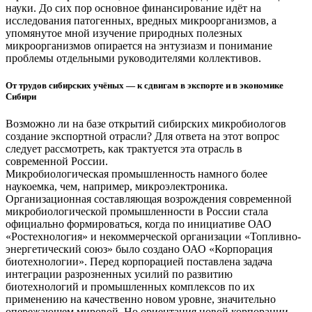
науки. До сих пор основное финансирование идёт на
исследования патогенных, вредных микроорганизмов, а
упомянутое мной изучение природных полезных
микроорганизмов опирается на энтузиазм и понимание
проблемы отдельными руководителями коллективов.
От трудов сибирских учёных — к сдвигам в экспорте и в экономике
Сибири
Возможно ли на базе открытий сибирских микробиологов
создание экспортной отрасли? Для ответа на этот вопрос
следует рассмотреть, как трактуется эта отрасль в
современной России.
Микробиологическая промышленность намного более
наукоемка, чем, например, микроэлектроника.
Организационная составляющая возрождения современной
микробиологической промышленности в России стала
официально формироваться, когда по инициативе ОАО
«Ростехнология» и некоммерческой организации «Топливно-
энергетический союз» было создано ОАО «Корпорация
биотехнологии». Перед корпорацией поставлена задача
интеграции разрозненных усилий по развитию
биотехнологий и промышленных комплексов по их
применению на качественно новом уровне, значительно
опережающем мировой. Но ориентация новой корпорации