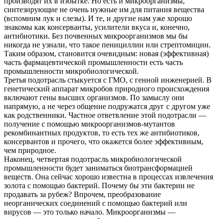
производят их в избытке. Но есть и микроорганизмы,
синтезирующие не очень нужные им для питания вещества
(вспомним лук и слезы). И те, и другие нам уже хорошо
знакомы как консерванты, усилители вкуса и, конечно,
антибиотики. Без почвенных микроорганизмов мы бы
никогда не узнали, что такое пенициллин или стрептомицин.
Таким образом, становится очевидным: новая (эффективная)
часть фармацевтической промышленности есть часть
промышленности микробиологической.
Третья подотрасль стыкуется с ГМО, с генной инженерией. В
генетический аппарат микробов природного происхождения
включают гены высших организмов. По замыслу они
напрямую, а не через общение подружатся друг с другом уже
как родственники. Частное ответвление этой подотрасли —
получение с помощью микроорганизмов-мутантов
рекомбинантных продуктов, то есть тех же антибиотиков,
консервантов и прочего, что окажется более эффективным,
чем природное.
Наконец, четвертая подотрасль микробиологической
промышленности будет заниматься биотрансформацией
веществ. Она сейчас хорошо известна в процессах извлечения
золота с помощью бактерий. Почему бы эти бактерии не
продавать за рубеж? Впрочем, преобразование
неорганических соединений с помощью бактерий или
вирусов — это только начало. Микроорганизмы —