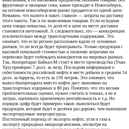
фруктовые и овощные соки, какие приходят в Новосибирск,
на оптовом новосибирском рынке продаются по одной цене.
Неважно, что налито в пакет, главное — затраты на доставку
этого пакета. Так и по вывозимым товарам. Если исходная
цена товара невысока, то доля её в цене на месте доставки
становится ничтожной. А следовательно, это — конкуренция
исключительно между транспортными издержками. Это
означает, что если регион расположен вдали от основных
рынков, то он всегда будет проигрывать. Только продукция с
высокой начальной стоимостью и низкими затратами на
перевозки будет побеждать конкурентов на мировых рынках.
Так, биопрепарат Байкал-М стоит в месте производства (Улан-
Удэ) примерно 7 долл. за литр. Последняя информация о
себестоимости российской нефти в месте добычи в среднем 14
долл. за баррель, то есть за 159 литров. Это означает, что
вывоз биопрепарата вместо нефти даст экономию на
транспортных издержках в 80 раз. Понятно, что это весьма
приблизительные оценки, нужно считать в тоннах, а не в
литрах, оценивать приемлемую рентабельность и т.д. Но
порядок цифр будет примерно таков: вывозиться будет
продукция, которая будет в десятки раз дороже, чем нынешние
экспортируемые энергоресурсы.
Постепенный переход от экспорта нефти, угля и газа к
экспорту природных микроорганизмов, несмотря на