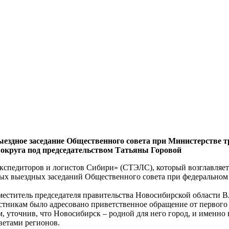
 выездное заседание Общественного совета при Министерстве
 округа под председательством Татьяны Горовой
спедиторов и логистов Сибири» (СТЭЛС), который возглавляет
ных выездных заседаний Общественного совета при федеральном
еститель председателя правительства Новосибирской области Вл
стникам было адресовано приветственное обращение от первого
 уточнив, что Новосибирск – родной для него город, и именно 
ветами регионов.