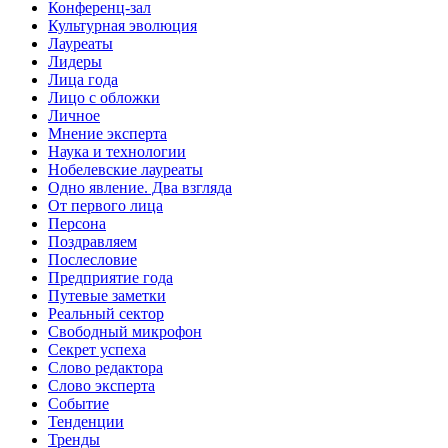
Конференц-зал
Культурная эволюция
Лауреаты
Лидеры
Лица года
Лицо с обложки
Личное
Мнение эксперта
Наука и технологии
Нобелевские лауреаты
Одно явление. Два взгляда
От первого лица
Персона
Поздравляем
Послесловие
Предприятие года
Путевые заметки
Реальный сектор
Свободный микрофон
Секрет успеха
Слово редактора
Слово эксперта
Событие
Тенденции
Тренды