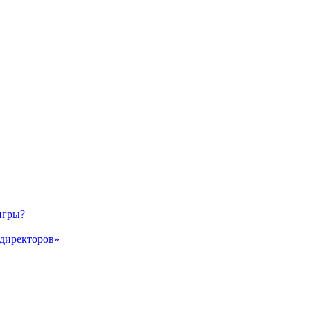
игры?
 директоров»