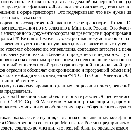
 новом составе. Совет стал для нас надежной экспертной площ
жно проведение фактической оценки влияния законодательных но
ешений в сфере транспорта. Это подчеркивает, что нам нужна ш
тоянной, – сказал он.
х органах государственной власти в сфере транспорта, Татьяна 
тные предложения по их решению в Минтранс России. Это будет 
я электронного документооборота на транспорте и формирования
ранса РФ Виталия Техтелева, электронный документооборот затр
л электронную транспортную накладную и электронные путевые
 ускоряет оформление отправления, сокращает затраты на печат
тельных удобствах для бизнеса и прозрачности перевозок, – уточ
ановится обязательным требованием, за невыполнение которого
, который станет основой для создания единой национальной ц
иков отрасли и обеспечат синхронизацию и прозрачный обмен и
ия, стала необходимость внедрения ФГИС «ГосЛог». Членами Общ
ационной системы.
 задачу по аккумулированию данных вопросов и поиску решени
а председатель.
руктуры Новосибирской области и опыте работы Общественного 
идент СТЭЛС Сергей Максимов. А министр транспорта и дорожн
 финансовых механизмов обновления парка общественного транс
 также оказалась и ситуация, связанная с повышенным коэффиц
я Общественного совета при Минтрансе России предпринять опр
 совета сошлись во мнении, что первый блин не оказался комо