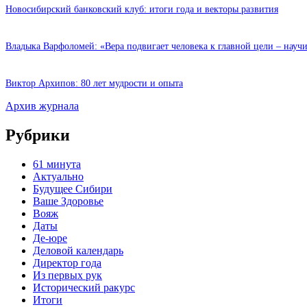
Новосибирский банковский клуб: итоги года и векторы развития
Владыка Варфоломей: «Вера подвигает человека к главной цели – науч
Виктор Архипов: 80 лет мудрости и опыта
Архив журнала
Рубрики
61 минута
Актуально
Будущее Сибири
Ваше Здоровье
Вояж
Даты
Де-юре
Деловой календарь
Директор года
Из первых рук
Исторический ракурс
Итоги