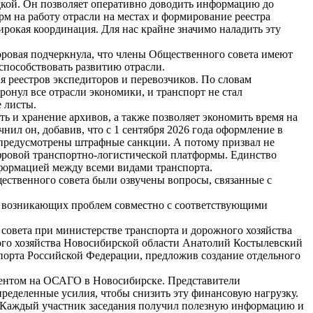
адкой. Он позволяет оперативно доводить информацию до
рм на работу отрасли на местах и формирование реестра
ирокая координация. Для нас крайне значимо наладить эту
Горовая подчеркнула, что члены Общественного совета имеют
способствовать развитию отрасли.
 реестров экспедиторов и перевозчиков. По словам
онул все отрасли экономики, и транспорт не стал
 листы.
ь и хранение архивов, а также позволяет экономить время на
нил он, добавив, что с 1 сентября 2026 года оформление в
 предусмотрены штрафные санкции. А потому призвал не
ифровой транспортно-логистической платформы. Единство
нформацией между всеми видами транспорта.
ественного совета были озвучены вопросы, связанные с
й возникающих проблем совместно с соответствующими
совета при министерстве транспорта и дорожного хозяйства
ого хозяйства Новосибирской области Анатолий Костылевский
порта Российской Федерации, предложив создание отдельного
иентом на ОСАГО в Новосибирске. Представители
еделенные усилия, чтобы снизить эту финансовую нагрузку.
м. Каждый участник заседания получил полезную информацию и