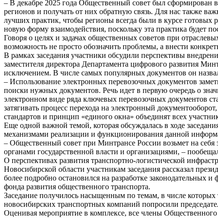
– В декабре 2025 года Общественный совет был сформирован в
регионов и получать от них обратную связь. Для нас также ва
лучших практик, чтобы регионы всегда были в курсе готовых р
новую форму взаимодействия, поскольку эта практика будет пос
Говоря о целях и задачах общественных советов при отраслевы
возможность не просто обозначить проблемы, а внести конкре
В рамках заседания участники обсудили перспективы внедрени
заместителя директора Департамента цифрового развития Минт
исключением. В числе самых популярных документов он назва
– Использование электронных перевозочных документов заметно
поиски нужных документов. Речь идет в первую очередь о значи
электронном виде ряда ключевых перевозочных документов ст
затягивать процесс перехода на электронный документооборот
стандартов и принцип «единого окна» объединят всех участн
Еще одной важной темой, которая обсуждалась в ходе заседан
механизмами реализации и функционирования данной информ
– Общественный совет при Минтрансе России возьмет на себя
органами государственной власти и организациями, – пообещал
О перспективах развития транспортно-логистической инфраст
Новосибирской области участникам заседания рассказал през
более подробно остановился на разработке законодательных и
фонда развития общественного транспорта.
Заседание получилось насыщенным по темам, в числе которых
новосибирских транспортных компаний попросили председател
Оценивая мероприятие в комплексе, все члены Общественного