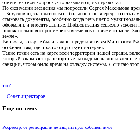
ответы на свои вопросы, что называется, из первых уст.
По окончании заседания мы попросили Сергея Максимова про
– Безусловно, эта платформа – большой шаг вперед. То есть са
стыковать документы, особенно когда речь идет о мультимода
оформлять и вносить данные. Цифровизация серьезно ускорит п
положительно воспринимается всеми компаниями отрасли. Здесь
земле».
Вопросы, которые были заданы представителям Минтранса РФ в 
особенно там, где просто отсутствует интернет.
Такие точки есть на карте всей территории нашей страны, вкл
который закрывает транспортные накладные на доставленные т
санкций, чтобы было время на отладку системы. Я считаю этот 
топ5
Cовет директоров
Еще по теме:
Росреестр: от регистрации до защиты прав собственников