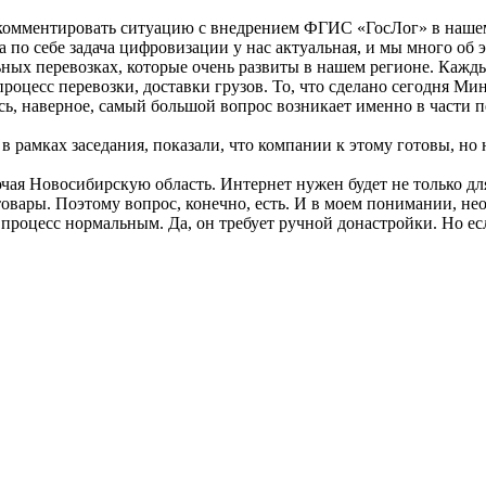
комментировать ситуацию с внедрением ФГИС «ГосЛог» в нашем
ма по себе задача цифровизации у нас актуальная, и мы много о
льных перевозках, которые очень развиты в нашем регионе. Каж
роцесс перевозки, доставки грузов. То, что сделано сегодня Ми
, наверное, самый большой вопрос возникает именно в части пер
рамках заседания, показали, что компании к этому готовы, но н
ючая Новосибирскую область. Интернет нужен будет не только дл
овары. Поэтому вопрос, конечно, есть. И в моем понимании, н
процесс нормальным. Да, он требует ручной донастройки. Но если