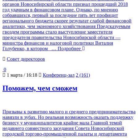
органов Новосибирской области признал прошедший 2018
год удачным в финансовом плане. Однако, по мнению
собравшихся, первый за последние пять лет профицит
регионального бюджета скорее результат слабой финансовой
аналитики, чем экономного хозяйствования Предсказуемым
гвоздем программы стало выступление заместителя
председателя правительства Новосибирской области —
министра финансов и налоговой политики Виталия
Голубенко, в котором
… Подробнее
Cовет директоров
0
1 марта / 16:18
Конференц-зал
2 (161)
Поможем, чем сможем
Призывы к развитию малого и среднего предпринимательства
навязли в зубах. Но реальная возможность оказать поддержку
бизнесу у муниципалитетов крайне мала Главной темой
недавнего совместного заседания Совета Новосибирской
городской торгово-промышленной палаты и департамента