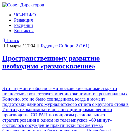
ЧС-ИНФО
Редакция
Расценки
Контакты
Поиск
1 марта / 17:04
Будущее Сибири
2 (161)
Пространственному развитию
необходимо «размосквление»
Этот термин изобрели сами московские экономисты, что
полностью соответствует мнению экономистов региональных
Конечно, это не было совпадением, когда в момент
подготовки данного журналистского отчета с круглого стола в
Институте экономики и организации промышленного
производства СО РАН по вопросам регионального
стратегирования в одном из телевыпусков «60 минут»
состоялось обсуждение практически той же темы.
Справедливости ради благополучная
… Подробнее