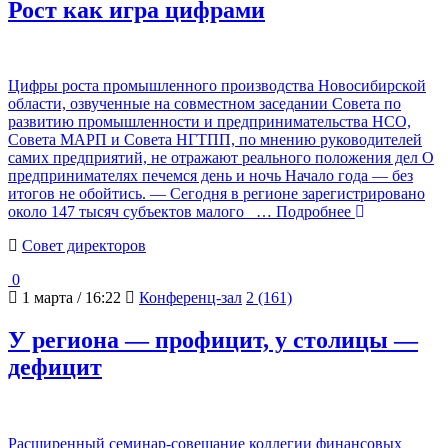
Рост как игра цифрами
Цифры роста промышленного производства Новосибирской
области, озвученные на совместном заседании Совета по
развитию промышленности и предпринимательства НСО,
Совета МАРП и Совета НГТПП, по мнению руководителей
самих предприятий, не отражают реального положения дел О
предпринимателях печемся день и ночь Начало года — без
итогов не обойтись. — Сегодня в регионе зарегистрировано
около 147 тысяч субъектов малого
… Подробнее
Cовет директоров
0
1 марта / 16:22
Конференц-зал
2 (161)
У региона — профицит, у столицы —
дефицит
Расширенный семинар-совещание коллегии финансовых