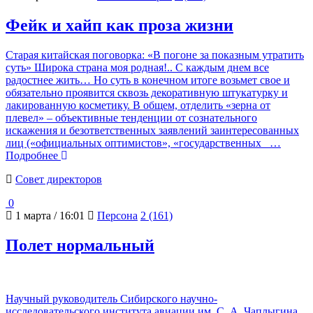
Фейк и хайп как проза жизни
Cтарая китайская поговорка: «В погоне за показным утратить
суть» Широка страна моя родная!.. С каждым днем все
радостнее жить… Но суть в конечном итоге возьмет свое и
обязательно проявится сквозь декоративную штукатурку и
лакированную косметику. В общем, отделить «зерна от
плевел» – объективные тенденции от сознательного
искажения и безответственных заявлений заинтересованных
лиц («официальных оптимистов», «государственных
…
Подробнее
Cовет директоров
0
1 марта / 16:01
Персона
2 (161)
Полет нормальный
Научный руководитель Сибирского научно-
исследовательского института авиации им. С. А. Чаплыгина