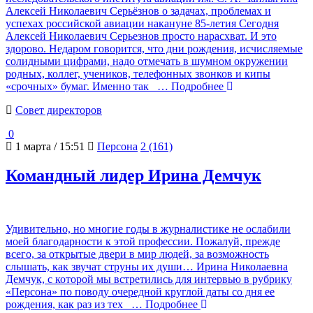
Алексей Николаевич Серьёзнов о задачах, проблемах и
успехах российской авиации накануне 85-летия Сегодня
Алексей Николаевич Серьезнов просто нарасхват. И это
здорово. Недаром говорится, что дни рождения, исчисляемые
солидными цифрами, надо отмечать в шумном окружении
родных, коллег, учеников, телефонных звонков и кипы
«срочных» бумаг. Именно так
… Подробнее
Cовет директоров
0
1 марта / 15:51
Персона
2 (161)
Командный лидер Ирина Демчук
Удивительно, но многие годы в журналистике не ослабили
моей благодарности к этой профессии. Пожалуй, прежде
всего, за открытые двери в мир людей, за возможность
слышать, как звучат струны их души… Ирина Николаевна
Демчук, с которой мы встретились для интервью в рубрику
«Персона» по поводу очередной круглой даты со дня ее
рождения, как раз из тех
… Подробнее