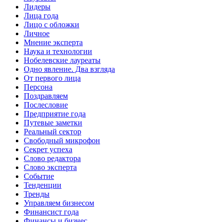
Лидеры
Лица года
Лицо с обложки
Личное
Мнение эксперта
Наука и технологии
Нобелевские лауреаты
Одно явление. Два взгляда
От первого лица
Персона
Поздравляем
Послесловие
Предприятие года
Путевые заметки
Реальный сектор
Свободный микрофон
Секрет успеха
Слово редактора
Слово эксперта
Событие
Тенденции
Тренды
Управляем бизнесом
Финансист года
Финансы и бизнес