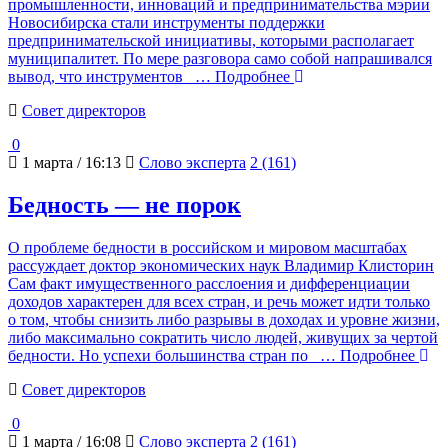
промышленности, инноваций и предпринимательства мэрии
Новосибирска стали инструменты поддержки
предпринимательской инициативы, которыми располагает
муниципалитет. По мере разговора само собой напрашивался
вывод, что инструментов
… Подробнее
Cовет директоров
0
1 марта / 16:13
Слово эксперта
2 (161)
Бедность — не порок
О проблеме бедности в российском и мировом масштабах
рассуждает доктор экономических наук Владимир Клисторин
Сам факт имущественного расслоения и дифференциации
доходов характерен для всех стран, и речь может идти только
о том, чтобы снизить либо разрывы в доходах и уровне жизни,
либо максимально сократить число людей, живущих за чертой
бедности. Но успехи большинства стран по
… Подробнее
Cовет директоров
0
1 марта / 16:08
Слово эксперта
2 (161)