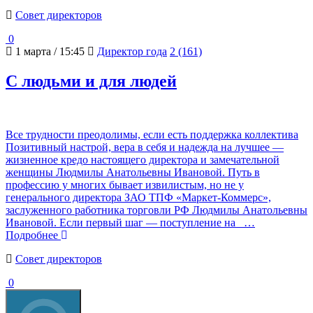
Cовет директоров
0
1 марта / 15:45
Директор года
2 (161)
С людьми и для людей
Все трудности преодолимы, если есть поддержка коллектива
Позитивный настрой, вера в себя и надежда на лучшее —
жизненное кредо настоящего директора и замечательной
женщины Людмилы Анатольевны Ивановой. Путь в
профессию у многих бывает извилистым, но не у
генерального директора ЗАО ТПФ «Маркет-Коммерс»,
заслуженного работника торговли РФ Людмилы Анатольевны
Ивановой. Если первый шаг — поступление на
…
Подробнее
Cовет директоров
0